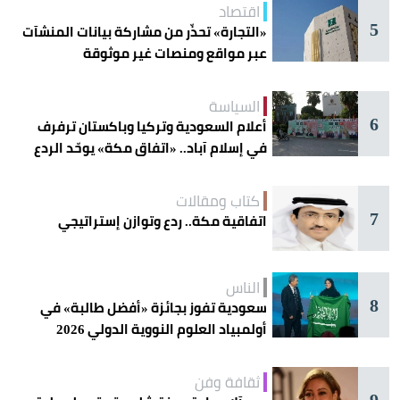
اقتصاد
5
«التجارة» تحذّر من مشاركة بيانات المنشآت
عبر مواقع ومنصات غير موثوقة
السياسة
6
أعلام السعودية وتركيا وباكستان ترفرف
في إسلام آباد.. «اتفاق مكة» يوحّد الردع
كتاب ومقالات
7
اتفاقية مكة.. ردع وتوازن إستراتيجي
الناس
8
سعودية تفوز بجائزة «أفضل طالبة» في
أولمبياد العلوم النووية الدولي 2026
ثقافة وفن
9