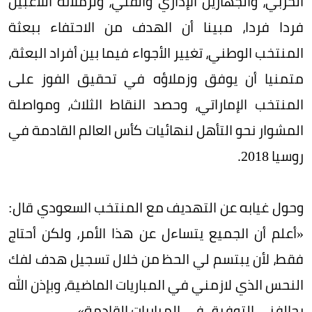
الحربي، والجهازين الإداري والفني، ولزملائه اللاعبين
فردا فردا، مبينا أن الهدف من الاحتفاء ببعثة
المنتخب الوطني، تغيير الأجواء فيما بين أفراد البعثة،
متمنيا أن يوفق وزملاؤه في تحقيق الفوز على
المنتخب الإماراتي، وحصد النقاط الثلاث، ومواصلة
المشوار نحو التأهل لنهائيات كأس العالم القادمة في
روسيا 2018.
وحول غيابه عن التهديف مع المنتخب السعودي قال:
«أعلم أن الجميع يتساءل عن هذا الأمر، ولكن أحتاج
فقط، لأن يبتسم لي الحظ من خلال تسجيل هدف لفك
النحس الذي لازمني في المباريات الماضية، وبإذن الله
يحالفني التوفيق في المباريات القادمة».