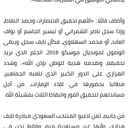
وأضاف قائلا: «الأهم تحقيق الانتصارات وحصد النقاط،
وإذا سجل ناصر الشمراني أو تيسير الجاسم أو نواف
العابد، أو محمد السهلاوي، فكأن نايف سجل، ويبقى
الوصول لمونديال موسكو 2018، الحلم الذي نريد
تحقيقه، ونقدمه هدية للوطن بإذن الله». وشدد
الهزازي على الدور الكبير الذي تلعبه الجماهير،
مطالبا بحضورها في لقاء الإمارات، من أجل
مساندتهم لتحقيق الفوز والنقاط الثلاث بمشيئة الله.
من جانبه، ثمن لاعبو المنتخب السعودي مبادرة نايف
هزازي، وأنها غير مستغربة منه، وقالوا نحن في