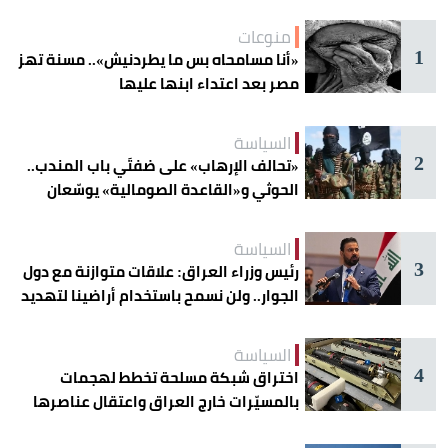
منوعات
1
«أنا مسامحاه بس ما يطردنيش».. مسنة تهز
مصر بعد اعتداء ابنها عليها
السياسة
2
«تحالف الإرهاب» على ضفتَي باب المندب..
الحوثي و«القاعدة الصومالية» يوسّعان
دائرة الخطر
السياسة
3
رئيس وزراء العراق: علاقات متوازنة مع دول
الجوار.. ولن نسمح باستخدام أراضينا لتهديد
أمنها
السياسة
4
اختراق شبكة مسلحة تخطط لهجمات
بالمسيّرات خارج العراق واعتقال عناصرها