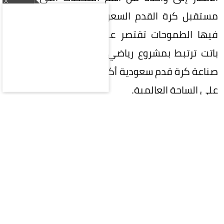
مستقبل كرة القدم السعودية، في مرحلة لم تعد
فيها الطموحات تقتصر على تحقيق البطولات، بل
باتت ترتبط بمشروع رياضي وطني كبير، يتطلع إلى
صناعة كرة قدم سعودية أكثر تنافسية وتأثيراً وحضوراً
على الساحة العالمية.
في هذه المرحلة المفصلية، تقع على عاتق
المشاركين في الانتخابات مسؤولية تاريخية تتجاوز
مجرد اختيار اسم لرئاسة الاتحاد؛ فالمطلوب هو اختيار
رئيس قادر على صناعة الفارق، وامتلاك رؤية واضحة،
وإلهام الجماهير واللاعبين والأندية، وتحويل
الطموحات السعودية إلى إنجازات ملموسة.