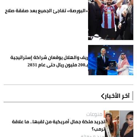
«البورصة» تفاجئ الجميع بعد صفقة صلاح
ريف والهلال يوقعان شراكة إستراتيجية
بـ200 مليون ريال حتى عام 2031
آخر الأخبار
منوعات
تجريد ملكة جمال أمريكية من لقبها.. ما علاقة
ترمب؟
منذ 8 دقائق