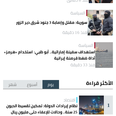
السياسة
سورية: مقتل وإصابة 3 جنود شرق دير الزور
منذ 16 دقيقة
السياسة
استهداف سفينة إماراتية.. أبو ظبي: استخدام «هرمز»
أداة ضغط قرصنة إيرانية
منذ 33 دقيقة
الأكثر قراءة
يوم
أسبوع
شهر
اقتصاد
1
نظام إيرادات الدولة: تمكين تقسيط الديون
25 سنة.. وحالات للإعفاء حتى مليون ريال