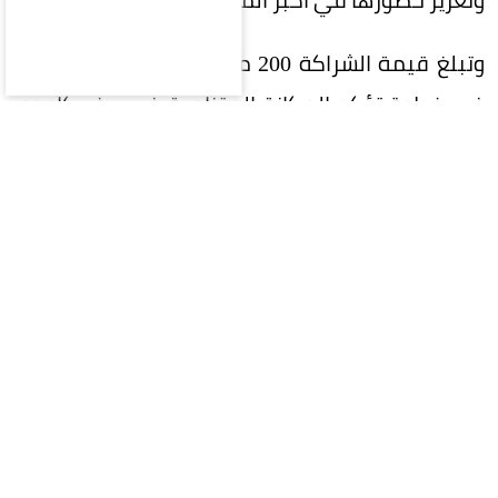
وتبلغ قيمة الشراكة 200 مليون ريال على 5 سنوات،
في خطوة تؤكد المكانة المتنامية في ريف كإحدى
العلامات التجارية السعودية الرائدة، وسعيها إلى بناء
شراكات إستراتيجية طويلة الأمد تحقق قيمة مضافة
للطرفين.
وتواصل ريف توسعها محلياً وعالمياً، إذ تمتلك أكثر
من 400 فرع في 40 دولة حول العالم، ما يعكس نجاح
إستراتيجيتها في الوصول إلى الأسواق العالمية
وترسيخ حضورها كإحدى أبرز العلامات السعودية في
قطاع العطور.