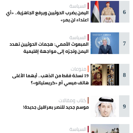
السياسة
6
اليمن يضرب الحوثيين ويرفع الجاهزية.. «أي
اعتداء لن يمر»
السياسة
7
المبعوث الأممي: هجمات الحوثيين تهدد
اليمن وتجرّه إلى مواجهة إقليمية
منوعات
8
19 نسخة فقط من الذهب.. أيهما الأغلى
هاتف ميسي أم «كريستيانو»؟
كتاب ومقالات
9
موسم جديد للنصر بعراقيل جديدة!
السياسة