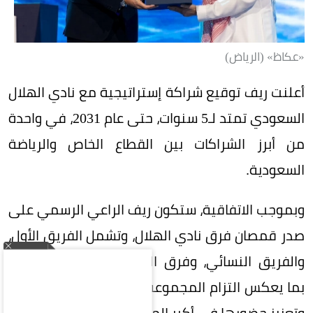
«عكاظ» (الرياض)
أعلنت ريف توقيع شراكة إستراتيجية مع نادي الهلال
السعودي تمتد لـ5 سنوات، حتى عام 2031، في واحدة
من أبرز الشراكات بين القطاع الخاص والرياضة
السعودية.
وبموجب الاتفاقية، ستكون ريف الراعي الرسمي على
صدر قمصان فرق نادي الهلال، وتشمل الفريق الأول،
والفريق النسائي، وفرق الفئات السنية (الناشئين)،
بما يعكس التزام المجموعة بدعم الرياضة السعودية
وتعزيز حضورها في أكبر المحافل الرياضية.