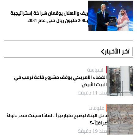
ريف والهلال يوقعان شراكة إستراتيجية
بـ200 مليون ريال حتى عام 2031
آخر الأخبار
السياسة
القضاء الأمريكي يوقف مشروع قاعة ترمب في
البيت الأبيض
منذ 11 دقيقة
منوعات
دخل البنك ليصبح مليارديراً.. لماذا سجنت مصر «لواءً
عراقيّاً»؟
منذ 19 دقيقة