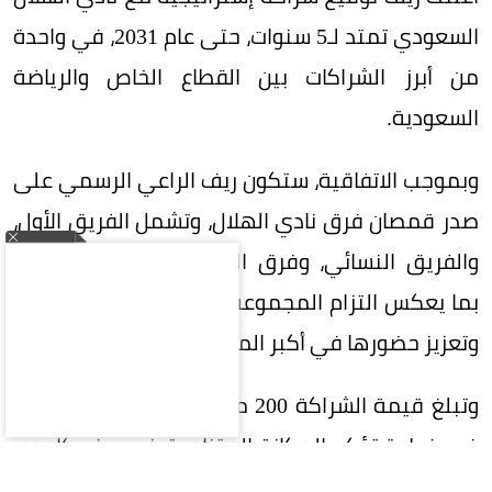
السعودي تمتد لـ5 سنوات، حتى عام 2031، في واحدة
من أبرز الشراكات بين القطاع الخاص والرياضة
السعودية.
وبموجب الاتفاقية، ستكون ريف الراعي الرسمي على
صدر قمصان فرق نادي الهلال، وتشمل الفريق الأول،
والفريق النسائي، وفرق الفئات السنية (الناشئين)،
بما يعكس التزام المجموعة بدعم الرياضة السعودية
وتعزيز حضورها في أكبر المحافل الرياضية.
وتبلغ قيمة الشراكة 200 مليون ريال على 5 سنوات،
في خطوة تؤكد المكانة المتنامية في ريف كإحدى
العلامات التجارية السعودية الرائدة، وسعيها إلى بناء