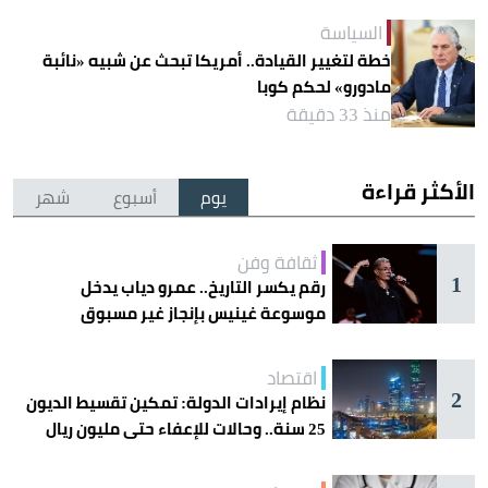
السياسة
خطة لتغيير القيادة.. أمريكا تبحث عن شبيه «نائبة
مادورو» لحكم كوبا
منذ 33 دقيقة
الأكثر قراءة
يوم
أسبوع
شهر
ثقافة وفن
1
رقم يكسر التاريخ.. عمرو دياب يدخل
موسوعة غينيس بإنجاز غير مسبوق
اقتصاد
2
نظام إيرادات الدولة: تمكين تقسيط الديون
25 سنة.. وحالات للإعفاء حتى مليون ريال