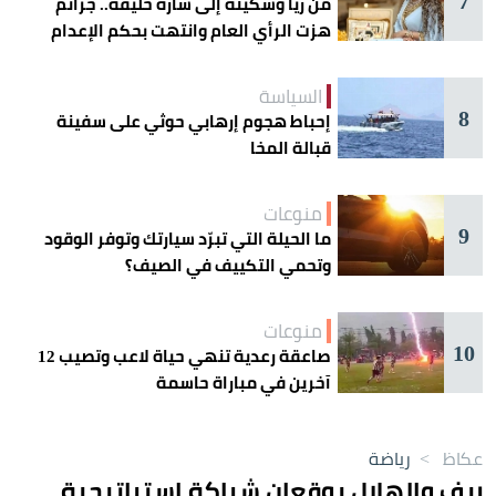
7
من ريا وسكينة إلى سارة خليفة.. جرائم
هزت الرأي العام وانتهت بحكم الإعدام
السياسة
8
إحباط هجوم إرهابي حوثي على سفينة
قبالة المخا
منوعات
9
ما الحيلة التي تبرّد سيارتك وتوفر الوقود
وتحمي التكييف في الصيف؟
منوعات
10
صاعقة رعدية تنهي حياة لاعب وتصيب 12
آخرين في مباراة حاسمة
عكاظ
>
رياضة
ريف والهلال يوقعان شراكة إستراتيجية