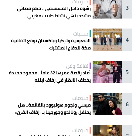
منوعات
3
رشوة داخل المستشفى.. حكم قضائي
مشدد ينهي نشاط طبيب مغربي
محليات
4
السعودية وتركيا وباكستان توقع اتفاقية
مكة للدفاع المشترك
ثقافة وفن
5
أعاد رقصة عمرها 32 عاماً.. محمود حميدة
يخطف الأنظار في زفاف ابنته
منوعات
6
ميسي ونجوم هوليوود بالقائمة.. هل
يحتفل رونالدو وجورجينا بـ«زفاف القرن»
غداً؟
منوعات