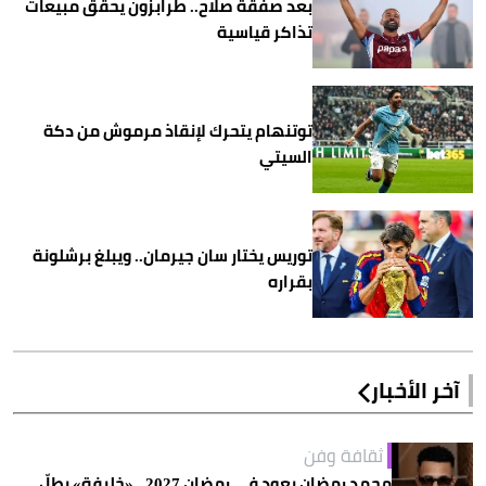
بعد صفقة صلاح.. طرابزون يحقق مبيعات
تذاكر قياسية
توتنهام يتحرك لإنقاذ مرموش من دكة
السيتي
توريس يختار سان جيرمان.. ويبلغ برشلونة
بقراره
آخر الأخبار
ثقافة وفن
محمد رمضان يعود في رمضان 2027.. «خليفة» يطلّ