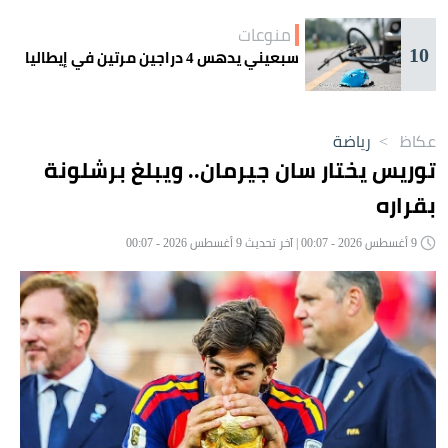
منوعات
10
سبعيني يدهس 4 دراجين مرتين في إيطاليا
عكاظ
>
رياضة
توريس يختار سان جيرمان.. ويبلغ برشلونة
بقراره
9 أغسطس 2026 - 00:07 | آخر تحديث 9 أغسطس 2026 - 00:07