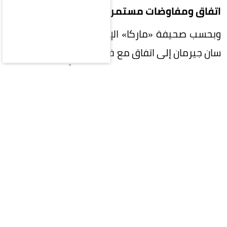
اتفاق ومفاوضات مستمرة
وبحسب صحيفة «ماركا» الإسبانية، فقد توصل باريس
سان جيرمان إلى اتفاق مع فيران توريس للانضمام إليه
بعقد مدته أربع سنوات، ولم يتبقَّ سوى إتمام
المفاوضات مع برشلونة، وهو ما تجري مناقشته حالياً.
الصفقة تقترب من الحسم
وأضافت أن باريس سان جيرمان وبرشلونة قريبان من
التوصل إلى اتفاق، ومن المتوقع إتمام الصفقة خلال
الأيام القليلة القادمة، وتسعى جميع الأطراف إلى
إتمامها قبل يوم الأربعاء، حتى لا يضطر فيران إلى
الانضمام إلى تدريبات «البلوغرانا» مجدداً.