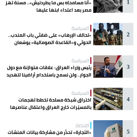
1
«أنا مسامحاه بس ما يطردنيش».. مسنة تهز
مصر بعد اعتداء ابنها عليها
السياسة
2
«تحالف الإرهاب» على ضفتَي باب المندب..
الحوثي و«القاعدة الصومالية» يوسّعان
دائرة الخطر
السياسة
3
رئيس وزراء العراق: علاقات متوازنة مع دول
الجوار.. ولن نسمح باستخدام أراضينا لتهديد
أمنها
السياسة
4
اختراق شبكة مسلحة تخطط لهجمات
بالمسيّرات خارج العراق واعتقال عناصرها
اقتصاد
5
«التجارة» تحذّر من مشاركة بيانات المنشآت