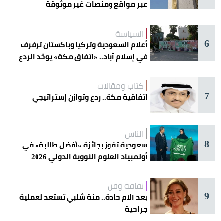
عبر مواقع ومنصات غير موثوقة
السياسة
6
أعلام السعودية وتركيا وباكستان ترفرف
في إسلام آباد.. «اتفاق مكة» يوحّد الردع
كتاب ومقالات
7
اتفاقية مكة.. ردع وتوازن إستراتيجي
الناس
8
سعودية تفوز بجائزة «أفضل طالبة» في
أولمبياد العلوم النووية الدولي 2026
ثقافة وفن
9
بعد آلام حادة.. منة شلبي تستعد لعملية
جراحية