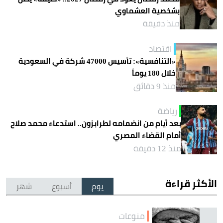
بشخصية العشماوي
منذ دقيقة
اقتصاد
«التنافسية»: تأسيس 47000 شركة في السعودية
خلال 180 يوماً
منذ 9 دقائق
رياضة
بعد أيام من انضمامه لطرابزون.. استدعاء محمد صلاح
أمام القضاء المصري
منذ 12 دقيقة
الأكثر قراءة
يوم
أسبوع
شهر
منوعات