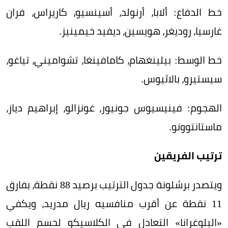
خط الدفاع: ألابا، أرنولد، أسينسيو، كاريراس، فران
غارسيا، روديغر، هويسين، ديفيد خيمينيز.
خط الوسط: بيلينغهام، كامافينغا، تشواميني، تياغو،
سيستيرو، بالاثيوس.
الهجوم: فينيسيوس جونيور، غونزالو، إبراهيم دياز،
ماستانتوونو.
ترتيب الفريقين
ويتصدر برشلونة جدول الترتيب برصيد 88 نقطة، بفارق
11 نقطة عن أقرب منافسيه ريال مدريد، ويكفي
«البلوغرانا» التعادل في الكلاسيكو لحسم اللقب