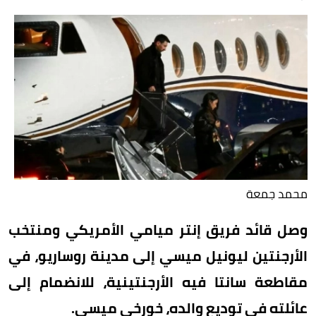
محمد جمعة
وصل قائد فريق إنتر ميامي الأمريكي ومنتخب
الأرجنتين ليونيل ميسي إلى مدينة روساريو، في
مقاطعة سانتا فيه الأرجنتينية، للانضمام إلى
عائلته في توديع والده، خورخي ميسي.