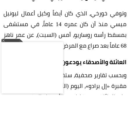
وتوفي خورخي، الذي كان أيضاً وكيل أعمال ليونيل
ميسي منذ أن كان عمره 14 عاماً، في مستشفى
بمسقط رأسه روساريو، أمس (السبت)، عن عمر ناهز
68 عاماً بعد صراع مع المرض.
العائلة والأصدقاء يودعون خورخي
وبحسب تقارير صحفية، ستقام جنازة والد ميسي في
مقبرة «إل برادو»، اليوم (الأحد)، وستقتصر مراسمها
على العائلة وعدد قليل من الأصدقاء المقربين.
رسائل تعاطف من عالم كرة القدم
وتوالت رسائل التعاطف منذ أمس من عالم كرة القدم،