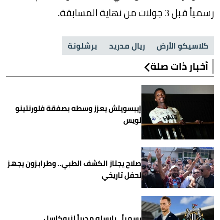
رسمياً قبل 3 جولات من نهاية المسابقة.
كلاسيكو الأرض
ريال مدريد
برشلونة
أخبار ذات صلة
إيبسويتش يعزز وسطه بصفقة فلورنتينو
لويس
صلاح يجتاز الكشف الطبي.. وطرابزون يجهز
لحفل تاريخي
رسمياً.. يايسله مدرباً لنيوكاسل