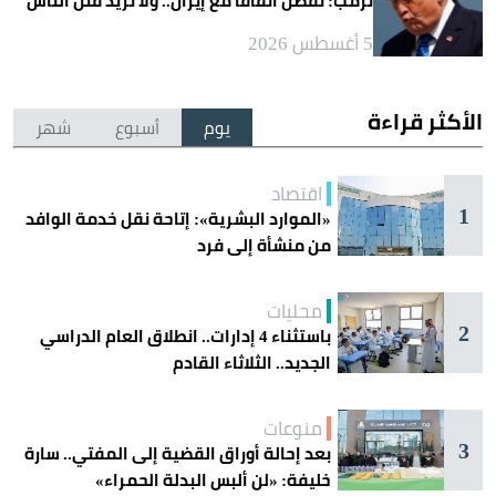
ترمب: نفضّل اتفاقاً مع إيران.. ولا نريد قتل الناس
5 أغسطس 2026
الأكثر قراءة
يوم
أسبوع
شهر
اقتصاد
1
«الموارد البشرية»: إتاحة نقل خدمة الوافد
من منشأة إلى فرد
محليات
2
باستثناء 4 إدارات.. انطلاق العام الدراسي
الجديد.. الثلاثاء القادم
منوعات
3
بعد إحالة أوراق القضية إلى المفتي.. سارة
خليفة: «لن ألبس البدلة الحمراء»