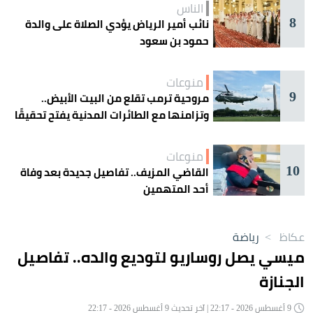
الناس
8
نائب أمير الرياض يؤدي الصلاة على والدة
حمود بن سعود
منوعات
9
مروحية ترمب تقلع من البيت الأبيض..
وتزامنها مع الطائرات المدنية يفتح تحقيقًا
جويًا
منوعات
10
القاضي المزيف.. تفاصيل جديدة بعد وفاة
أحد المتهمين
عكاظ
>
رياضة
ميسي يصل روساريو لتوديع والده.. تفاصيل
الجنازة
9 أغسطس 2026 - 22:17 | آخر تحديث 9 أغسطس 2026 - 22:17