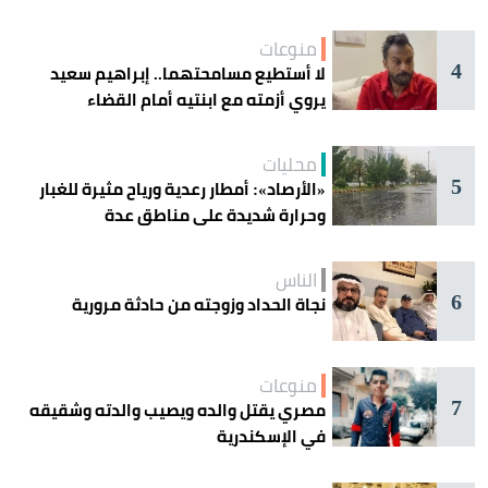
منوعات
4
لا أستطيع مسامحتهما.. إبراهيم سعيد
يروي أزمته مع ابنتيه أمام القضاء
محليات
5
«الأرصاد»: أمطار رعدية ورياح مثيرة للغبار
وحرارة شديدة على مناطق عدة
الناس
6
نجاة الحداد وزوجته من حادثة مرورية
منوعات
7
مصري يقتل والده ويصيب والدته وشقيقه
في الإسكندرية