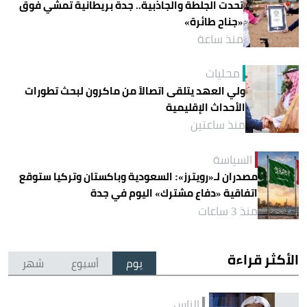
تحدت الجلطة والجاذبية.. جدة بريطانية تمشي فوق
«جناح طائرة»
منذ ساعة
محليات
ولي العهد يتلقى اتصالاً من ماكرون لبحث تطورات
الأحداث الإقليمية
منذ ساعتين
السياسة
مصدران لـ«رويترز»: السعودية وباكستان وتركيا ستوقع
اتفاقية «دفاع مشترك» اليوم في جدة
منذ 3 ساعات
الأكثر قراءة
يوم
أسبوع
شهر
الناس