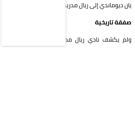
يان ديوماندي إلى ريال مدريد حتى 30 يونيو 2033».
صفقة تاريخية
ولم يكشف نادي ريال مدريد قيمة الصفقة، لكن
صحيفة «ماركا» الإسبانية ذكرت أن النادي الملكي
سيدفع لنادي لايبزيغ مبلغاً ثابتاً قدره 125 مليون يورو،
إلى جانب 15 مليون يورو كمكافآت، ليصبح ديوماندي
أغلى صفقة في تاريخ ريال مدريد، وكذلك أغلى صفقة
بيع للاعب أفريقي.
أرقام لافتة
وكان الجناح الإيفواري، البالغ من العمر 19 عاماً، أحد