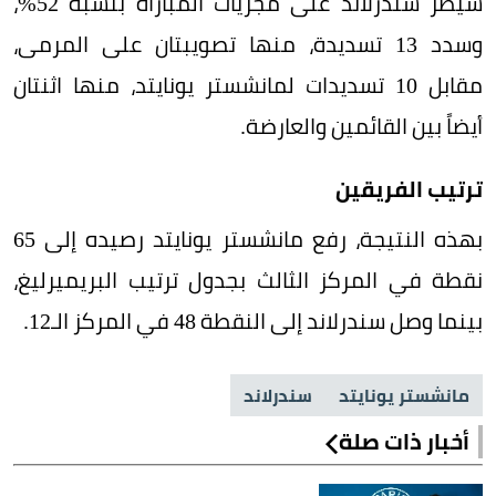
سيطر سندرلاند على مجريات المباراة بنسبة 52%،
وسدد 13 تسديدة، منها تصويبتان على المرمى،
مقابل 10 تسديدات لمانشستر يونايتد، منها اثنتان
أيضاً بين القائمين والعارضة.
ترتيب الفريقين
بهذه النتيجة، رفع مانشستر يونايتد رصيده إلى 65
نقطة في المركز الثالث بجدول ترتيب البريميرليغ،
بينما وصل سندرلاند إلى النقطة 48 في المركز الـ12.
مانشستر يونايتد
سندرلاند
أخبار ذات صلة