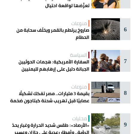
تعرُّضها لواقعة احتيال
منوعات
6
صاروخ يرتطم بالقمر ويخلّف سحابة من
الحطام
السياسة
7
السفارة الأمريكية: هجمات الحوثيين
الجبانة دليل على إرهابهم لليمنيين
منوعات
8
بقيمة 3 مليارات.. مصر تفكك تشكيلًا
عصابيًا قبل تهريب شحنة كبتاجون ضخمة
محليات
9
«الأرصاد»: طقس شديد الحرارة وغبار يحدّ
الرؤية.. وأمطار رعدية على جازان وعسير