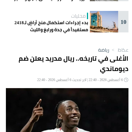
محليات
10
بدء إجراءات استكمال منح أراضٍ لـ2418
مستفيداً في جدة ورابغ والليث
عكاظ
>
رياضة
الأغلى في تاريخه.. ريال مدريد يعلن ضم
ديوماندي
6 أغسطس 2026 - 22:40 | آخر تحديث 6 أغسطس 2026 - 22:40