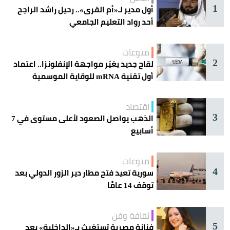
1
أول مدير لـ«أم القرى».. رحيل راشد الراجح
أحد رواد التعليم الجامعي
منوعات
2
لقاح جديد يغيّر مواجهة الإنفلونزا.. اعتماد
أول تقنية mRNA للوقاية الموسمية
اقتصاد
3
الذهب يواصل الصعود لأعلى مستوى في 7
أسابيع
منوعات
4
سورية تعيد فتح مطار دير الزور الدولي بعد
توقف 14 عامًا
ثقافة وفن
5
فنانة مصرية تستغيث بـ«الداخلية» بعد