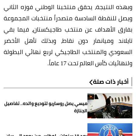
وبهذه النتيجة، يحقق منتخبنا الوطني فوزه الثاني
ويصل للنقطة السادسة متصدراً منتخبات المجموعة
بفارق الأهداف عن منتخب طاجيكستان، فيما بقي
تايلاند وميانمار دون نقاط، وبذلك تأهل اﻷخضر
السعودي والمنتخب الطاجيكي لربع نهائي البطولة
ولنهائيات كأس العالم تحت 17 عاماً.
أخبار ذات صلة
ميسي يصل روساريو لتوديع والده.. تفاصيل
الجنازة
بعد 10 سنوات.. لوكاس دين يعود إلى سان