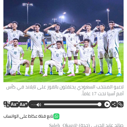
لاعبو المنتخب السعودي يحتفلون بالفوز على تايلاند في كأس
أمم آسيا تحت 17 عاماً.
--:--
تابع قناة عكاظ على الواتساب
صالح عابد الحربي (جدة) @Saleh_Okaz