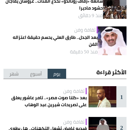
شائعة «زفاف رونالدو» تخدع المئات.. عروسان يفاجآن
حشود ماديرا
منذ 9 دقائق
ثقافة وفن
بعد الجدل.. طارق العلي يحسم حقيقة اعتزاله
الفن
منذ 50 دقيقة
الأكثر قراءة
يوم
أسبوع
شهر
ثقافة وفن
1
بعد «كلنا صوت مصر».. تامر عاشور يعلق
على تصريحات شيرين عبد الوهاب
ثقافة وفن
2
فيديو غامض يُشعل التكهنات.. هل يطوي