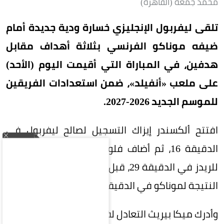
محمد جمعة (القاهرة)
تلقى ليفربول الإنجليزي خسارة ودية جديدة أمام
ضيفه موناكو الفرنسي بثلاثة أهداف مقابل
هدفين، في المباراة التي أقيمت اليوم (الأحد)
على ملعب «أنفيلد»، ضمن استعدادات الفريقين
للموسم الجديد 2026-2027.
افتتح ألكسندر إيزاك التسجيل لصالح ليفربول في
الدقيقة 16، ثم أضاف فلوريان فيرتز الهدف الثاني
للريدز في الدقيقة 29، قبل أن يقلص جولوفين أندريه
النتيجة لموناكو في الدقيقة 44 من ركلة جزاء.
وأدرك ميكا بيريث التعادل لفريق موناكو في الدقيقة