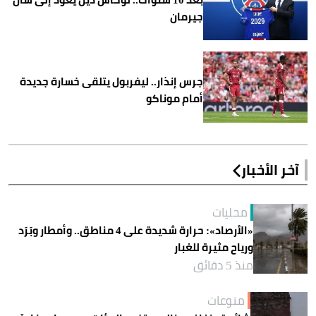
جيرمان
جرس إنذار.. ليفربول يتلقى خسارة جديدة
أمام موناكو
آخر الأخبار
محليات
«الأرصاد»: حرارة شديدة على 4 مناطق.. وأمطار وبَرَد
ورياح مثيرة للغبار
منذ 5 دقائق
منوعات