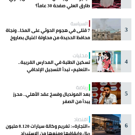
طارق العلي صفحة 30 عاماً؟
السياسة
3
7 قتلى في هجوم الحوثي على المخا.. ونجاة
محافظ الحديدة من محاولة اغتيال بصاروخ
محليات
4
تسكين الطلبة في المدارس القريبة..
«التعليم» تبدأ التسجيل الإلحاقي
للمستجدين
رياضة
5
بعد المونديال وفسخ عقد الأهلي.. محرز
يبدأ من الصفر
اقتصاد
6
«التجارة»: تغريم وكالة سيارات 8.120 مليون
ريال وإيقافها ومنعها من الاستيراد