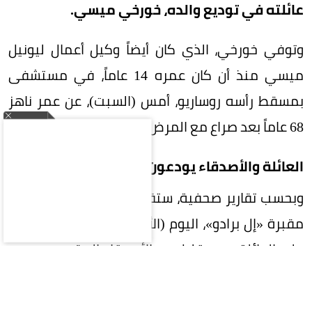
عائلته في توديع والده، خورخي ميسي.
وتوفي خورخي، الذي كان أيضاً وكيل أعمال ليونيل
ميسي منذ أن كان عمره 14 عاماً، في مستشفى
بمسقط رأسه روساريو، أمس (السبت)، عن عمر ناهز
68 عاماً بعد صراع مع المرض.
العائلة والأصدقاء يودعون خورخي
وبحسب تقارير صحفية، ستقام جنازة والد ميسي في
مقبرة «إل برادو»، اليوم (الأحد)، وستقتصر مراسمها
على العائلة وعدد قليل من الأصدقاء المقربين.
رسائل تعاطف من عالم كرة القدم