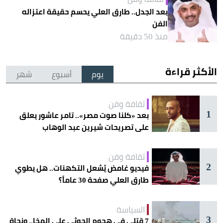
بعد الجدل.. طارق العلي يحسم حقيقة اعتزاله
الفن
منذ 50 دقيقة
الأكثر قراءة
يوم
أسبوع
شهر
ثقافة وفن
1
بعد «كلنا صوت مصر».. تامر عاشور يعلق
على تصريحات شيرين عبد الوهاب
ثقافة وفن
2
فيديو غامض يُشعل التكهنات.. هل يطوي
طارق العلي صفحة 30 عاماً؟
السياسة
3
7 قتلى في هجوم الحوثي على المخا.. ونجاة