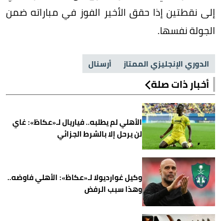
إلى نقطتين إذا حقق الأخير الفوز في مباراته ضمن
الجولة نفسها.
الدوري الإنجليزي الممتاز
أرسنال
أخبار ذات صلة
الأهلي لم يطلبه.. فياريال لـ«عكاظ»: غاي
لن يرحل إلا بالشرط الجزائي
وكيل غوارديولا لـ«عكاظ»: الأهلي فاوضه..
وهذا سبب الرفض