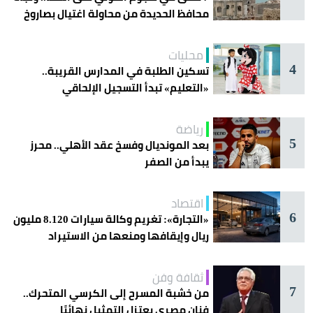
محافظ الحديدة من محاولة اغتيال بصاروخ
محليات
4
تسكين الطلبة في المدارس القريبة..
«التعليم» تبدأ التسجيل الإلحاقي
للمستجدين
رياضة
5
بعد المونديال وفسخ عقد الأهلي.. محرز
يبدأ من الصفر
اقتصاد
6
«التجارة»: تغريم وكالة سيارات 8.120 مليون
ريال وإيقافها ومنعها من الاستيراد
ثقافة وفن
7
من خشبة المسرح إلى الكرسي المتحرك..
فنان مصري يعتزل التمثيل نهائيًا