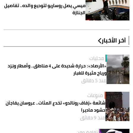
ميسي يصل روساريو لتوديع والده.. تفاصيل
الجنازة
آخر الأخبار
محليات
«الأرصاد»: حرارة شديدة على 4 مناطق.. وأمطار وبَرَد
ورياح مثيرة للغبار
منذ 5 دقائق
منوعات
شائعة «زفاف رونالدو» تخدع المئات.. عروسان يفاجآن
حشود ماديرا
منذ 9 دقائق
ثقافة وفن