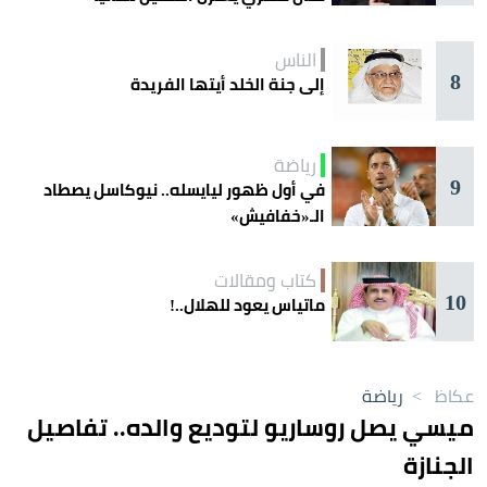
الناس
8
إلى جنة الخلد أيتها الفريدة
رياضة
9
في أول ظهور ليايسله.. نيوكاسل يصطاد
الـ«خفافيش»
كتاب ومقالات
10
ماتياس يعود للهلال..!
عكاظ
>
رياضة
ميسي يصل روساريو لتوديع والده.. تفاصيل
الجنازة