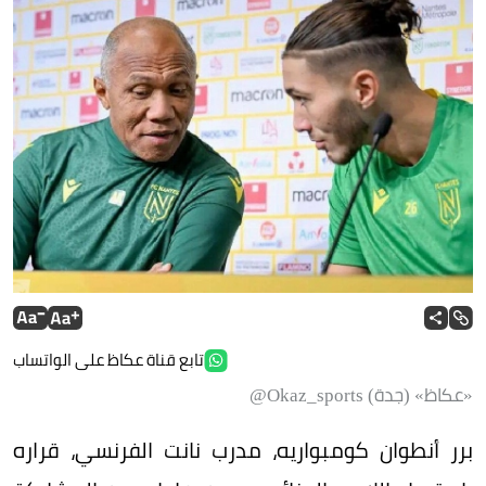
تابع قناة عكاظ على الواتساب
«عكاظ» (جدة) Okaz_sports@
برر أنطوان كومبواريه، مدرب نانت الفرنسي، قراره