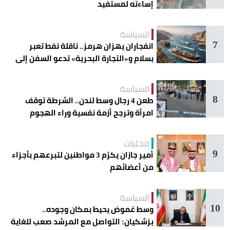
إساءته لمستفيد
السياسة
7
انفجاران يهزان هرمز.. ناقلة نفط تعبر
بسلام و«التجارة البحرية» تدعو السفن إلى
الحذر
السياسة
8
طعن 4 رجال وسط لندن.. الشرطة توقف
امرأة وترجح أزمة نفسية وراء الهجوم
محليات
9
أمير جازان يكرّم 3 مواطنين لتبرعهم بأجزاء
من أعضائهم
السياسة
10
وسط غموض يحيط بمكان وجوده..
بزشكيان: التواصل مع المرشد صعب للغاية