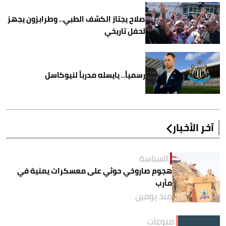
صلاح يجتاز الكشف الطبي.. وطرابزون يجهز
لحفل تاريخي
رسمياً.. يايسله مدرباً لنيوكاسل
آخر الأخبار
السياسة
هجوم صاروخي حوثي على معسكرات يمنية في
مأرب
منذ يومين
منوعات