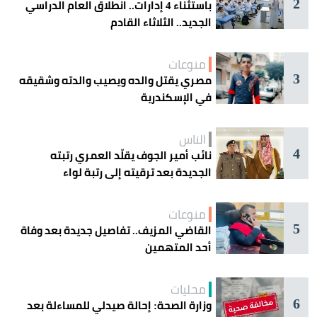
2
باستثناء 4 إدارات.. انطلاق العام الدراسي
الجديد.. الثلاثاء القادم
منوعات
3
مصري يقتل والده ويصيب والدته وشقيقه
في الإسكندرية
الناس
4
نائب أمير الجوف يقلّد العمري رتبته
الجديدة بعد ترقيته إلى رتبة لواء
منوعات
5
القاضي المزيف.. تفاصيل جديدة بعد وفاة
أحد المتهمين
محليات
6
وزارة الصحة: إحالة صيدلي للمساءلة بعد