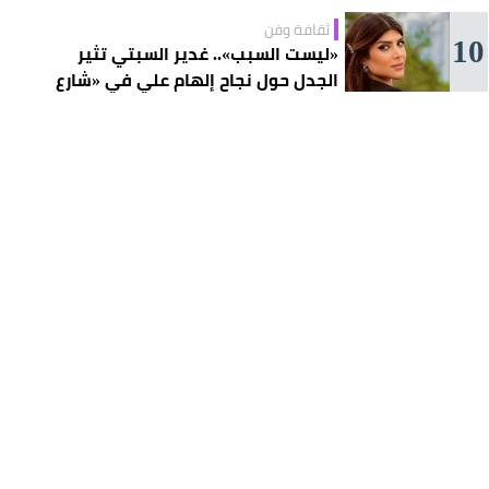
ثقافة وفن
10
«ليست السبب».. غدير السبتي تثير
الجدل حول نجاح إلهام علي في «شارع
الأعشى»