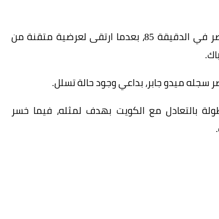
ونجح مروان حمدي في إدراك التعادل لمنتخب مصر في الدقيقة 85، بعدما ارتقى لعرضية متقنة من
اك.
ر سجله ميدو جابر، بداعي وجود حالة تسلل.
ة بالتعادل مع الكويت بهدف لمثله، فيما خسر