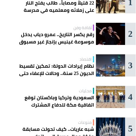
1
22 قتيلاً ومصاباً.. طالب يفتح النار
على زملائه ومعلميه في مدرسة
ثانوية
ثقافة وفن
2
رقم يكسر التاريخ.. عمرو دياب يدخل
موسوعة غينيس بإنجاز غير مسبوق
اقتصاد
3
نظام إيرادات الدولة: تمكين تقسيط
الديون 25 سنة.. وحالات للإعفاء حتى
مليون ريال
محليات
4
السعودية وتركيا وباكستان توقع
اتفاقية مكة للدفاع المشترك
منوعات
5
شبه عاريات.. كيف تحولت مسابقة