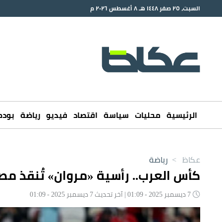
السبت، ٢٥ صفر ١٤٤٨ هـ ٨ أغسطس ٢٠٢٦ م
الرئيسية
محليات
سياسة
اقتصاد
فيديو
رياضة
بود
عكاظ
>
رياضة
كأس العرب.. رأسية «مروان» تُنقذ مصر
7 ديسمبر 2025 - 01:09 | آخر تحديث 7 ديسمبر 2025 - 01:09