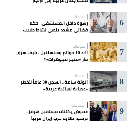
ملكة جمال عربية إلى «إتجار
بالقاصرات»؟
منوعات
6
رشوة داخل المستشفى.. حكم
قضائي مشدد ينهي نشاط طبيب
مغربي
منوعات
7
أخذ 10 خواتم وسلسلتين.. كيف سرق
فأر «متجر مجوهرات»؟
منوعات
8
أنوثة سامة.. السجن 30 عاماً لأخطر
«عصابة نسائية عربية»
السياسة
9
غموض يكتنف مستقبل هرمز..
ترمب: نهاية حرب إيران قريباً