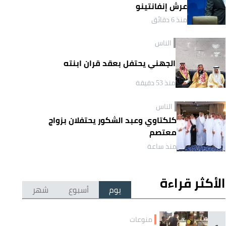
عرش إنفانتينو
منذ 6 دقائق
الناس
الجهني يحتفل بعقد قران ابنته
منذ 53 دقيقة
الناس
كلكتاوي وعبد الشكور يحتفلان بزواج
معتصم
منذ ساعة
الأكثر قراءة
يوم
أسبوع
شهر
منوعات