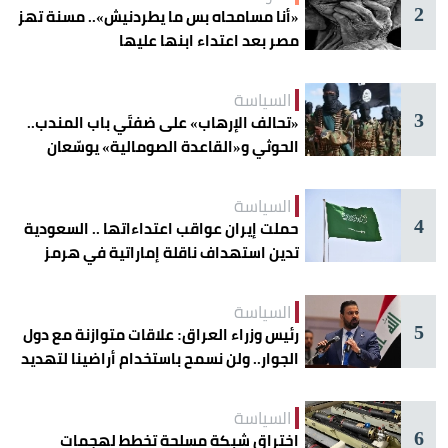
2
«أنا مسامحاه بس ما يطردنيش».. مسنة تهز
مصر بعد اعتداء ابنها عليها
السياسة
3
«تحالف الإرهاب» على ضفتَي باب المندب..
الحوثي و«القاعدة الصومالية» يوسّعان
دائرة الخطر
السياسة
4
حملت إيران عواقب اعتداءاتها .. السعودية
تدين استهداف ناقلة إماراتية في هرمز
السياسة
5
رئيس وزراء العراق: علاقات متوازنة مع دول
الجوار.. ولن نسمح باستخدام أراضينا لتهديد
أمنها
السياسة
6
اختراق شبكة مسلحة تخطط لهجمات