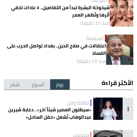
شيخوخة البشرة تبدأ من التفاصيل.. 4 عادات تخفي
أثرها وتُظهر العمر
منذ 11 دقيقة
السياسة
اعتقالات في صلاح الدين.. بغداد تواصل الحرب على
الفساد
منذ 19 دقيقة
الأكثر قراءة
يوم
أسبوع
شهر
ثقافة وفن
1
«سيظنون العصير شيئاً آخر».. دعابة شيرين
عبدالوهاب تُشعل «حفل الساحل»
منوعات