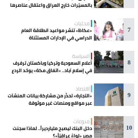
بالمسيّرات خارج العراق واعتقال عناصرها
محليات
7
«عكاظ» تنشر مواعيد انطلاقة العام
الدراسي في الإدارات المستثناة
السياسة
8
أعلام السعودية وتركيا وباكستان ترفرف
في إسلام آباد.. «اتفاق مكة» يوحّد الردع
اقتصاد
9
«التجارة» تحذّر من مشاركة بيانات المنشآت
عبر مواقع ومنصات غير موثوقة
منوعات
10
دخل البنك ليصبح مليارديراً.. لماذا سجنت
مصر «لواءً عراقيّاً»؟