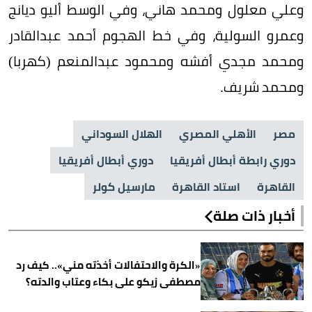
وعلي معلول ومحمد هاني، وفي الوسط أليو ديانج
وعمرو السولية، وفي خط الهجوم أحمد عبدالقادر
ومحمد مجدي أفشه ومحمود عبدالمنعم (كهربا)
ومحمد شريف.
مصر
الأهلي المصري
الهلال السوداني
دوري رابطة أبطال أفريقيا
دوري أبطال أفريقيا
القاهرة
استاد القاهرة
مارسيل كولر
أخبار ذات صلة
«الكرة والاحتفالات أخذته مني».. كيف رد
مصطفى زيكو على بكاء وعتاب والدته؟