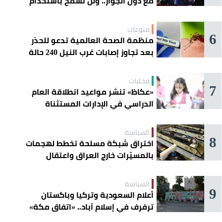
مع دول الجوار.. ولن نسمح باستخدام
أراضينا لتهديد أمنها
منوعات
6
منظمة الصحة العالمية تدعو للحذر
بعد تجاوز إصابات غرب النيل 240 حالة
محليات
7
«عكاظ» تنشر مواعيد انطلاقة العام
الدراسي في الإدارات المستثناة
السياسة
8
اختراق شبكة مسلحة تخطط لهجمات
بالمسيّرات خارج العراق واعتقال
عناصرها
السياسة
9
أعلام السعودية وتركيا وباكستان
ترفرف في إسلام آباد.. «اتفاق مكة»
يوحّد الردع