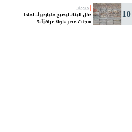
منوعات
10
دخل البنك ليصبح مليارديراً.. لماذا
سجنت مصر «لواءً عراقيّاً»؟