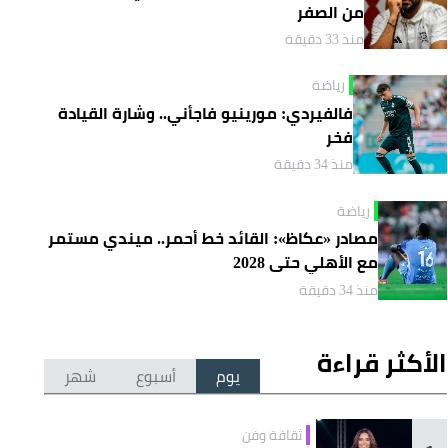
من الصفر
منذ 33 دقيقة
رياضة
فالفيردي: مورينيو فاجأني.. وشارة القيادة
فخر
منذ 34 دقيقة
رياضة
مصادر «عكاظ»: القائد خط أحمر.. ميندي مستمر
مع الأهلي حتى 2028
منذ 34 دقيقة
الأكثر قراءة
يوم
أسبوع
شهر
ثقافة وفن