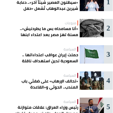
1
«سيظنون العصير شيئاً آخر».. دعابة
شيرين عبدالوهاب تُشعل «حفل
الساحل»
منوعات
2
«أنا مسامحاه بس ما يطردنيش»..
مسنة تهز مصر بعد اعتداء ابنها
عليها
السياسة
3
حملت إيران عواقب اعتداءاتها ..
السعودية تدين استهداف ناقلة
إماراتية في هرمز
السياسة
4
«تحالف الإرهاب» على ضفتَي باب
المندب.. الحوثي و«القاعدة
الصومالية» يوسّعان دائرة الخطر
السياسة
5
رئيس وزراء العراق: علاقات متوازنة