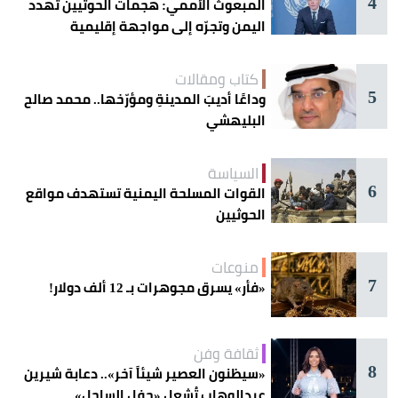
4
المبعوث الأممي: هجمات الحوثيين تهدد
اليمن وتجرّه إلى مواجهة إقليمية
كتاب ومقالات
5
وداعًا أديبَ المدينةِ ومؤرّخها.. محمد صالح
البليهشي
السياسة
6
القوات المسلحة اليمنية تستهدف مواقع
الحوثيين
منوعات
7
«فأر» يسرق مجوهرات بـ 12 ألف دولار!
ثقافة وفن
8
«سيظنون العصير شيئاً آخر».. دعابة شيرين
عبدالوهاب تُشعل «حفل الساحل»