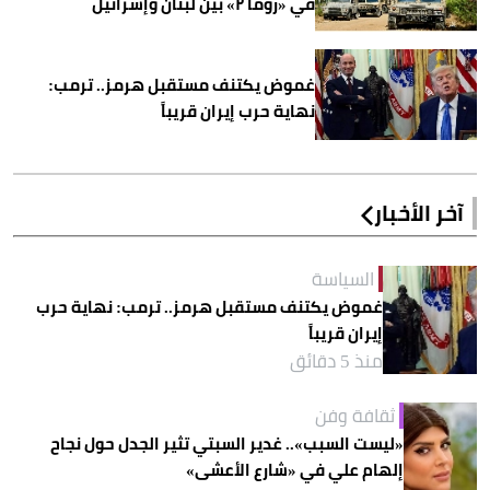
في «روما ٢» بين لبنان وإسرائيل
غموض يكتنف مستقبل هرمز.. ترمب:
نهاية حرب إيران قريباً
آخر الأخبار
السياسة
غموض يكتنف مستقبل هرمز.. ترمب: نهاية حرب
إيران قريباً
منذ 5 دقائق
ثقافة وفن
«ليست السبب».. غدير السبتي تثير الجدل حول نجاح
إلهام علي في «شارع الأعشى»