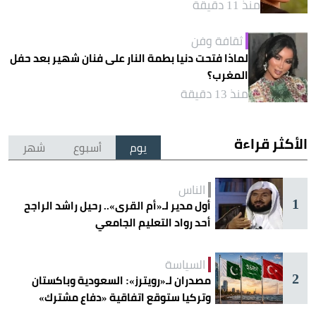
منذ 11 دقيقة
ثقافة وفن
لماذا فتحت دنيا بطمة النار على فنان شهير بعد حفل
المغرب؟
منذ 13 دقيقة
الأكثر قراءة
يوم
أسبوع
شهر
الناس
1
أول مدير لـ«أم القرى».. رحيل راشد الراجح
أحد رواد التعليم الجامعي
السياسة
2
مصدران لـ«رويترز»: السعودية وباكستان
وتركيا ستوقع اتفاقية «دفاع مشترك»
اليوم في جدة