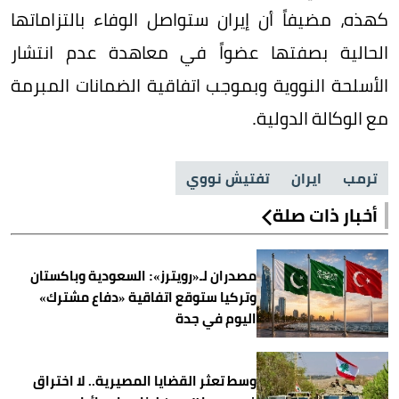
كهذه، مضيفاً أن إيران ستواصل الوفاء بالتزاماتها
‌الحالية بصفتها عضواً في معاهدة عدم انتشار
‌الأسلحة النووية وبموجب اتفاقية الضمانات المبرمة
مع الوكالة الدولية.
ترمب
ايران
تفتيش نووي
أخبار ذات صلة
مصدران لـ«رويترز»: السعودية وباكستان
وتركيا ستوقع اتفاقية «دفاع مشترك»
اليوم في جدة
وسط تعثر القضايا المصيرية.. لا اختراق