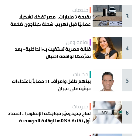
منوعات
3
بقيمة 3 مليارات.. مصر تفكك تشكيلًا
عصابيًا قبل تهريب شحنة كبتاجون ضخمة
ثقافة وفن
4
فنانة مصرية تستغيث بـ«الداخلية» بعد
تعرُّضها لواقعة احتيال
محليات
5
بينهم طفل وامرأة.. 11 مصاباً باعتداءات
حوثية على نجران
منوعات
6
لقاح جديد يغيّر مواجهة الإنفلونزا.. اعتماد
أول تقنية mRNA للوقاية الموسمية