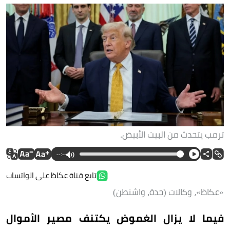
ترمب يتحدث من البيت الأبيض.
--:--
تابع قناة عكاظ على الواتساب
«عكاظ»، وكالات (جدة، واشنطن)
فيما لا يزال الغموض يكتنف مصير الأموال