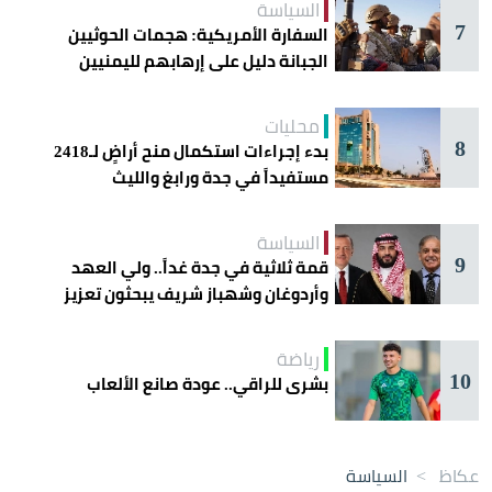
السياسة
7
السفارة الأمريكية: هجمات الحوثيين
الجبانة دليل على إرهابهم لليمنيين
محليات
8
بدء إجراءات استكمال منح أراضٍ لـ2418
مستفيداً في جدة ورابغ والليث
السياسة
9
قمة ثلاثية في جدة غداً.. ولي العهد
وأردوغان وشهباز شريف يبحثون تعزيز
التعاون
رياضة
10
بشرى للراقي.. عودة صانع الألعاب
عكاظ
>
السياسة