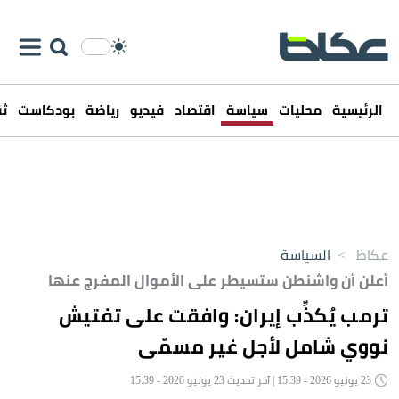
الرئيسية
محليات
سياسة
اقتصاد
فيديو
رياضة
بودكاست
ثق
عكاظ
>
السياسة
أعلن أن واشنطن ستسيطر على الأموال المفرج عنها
ترمب يُكذِّب إيران: وافقت على تفتيش
نووي شامل لأجل غير مسمّى
23 يونيو 2026 - 15:39 | آخر تحديث 23 يونيو 2026 - 15:39