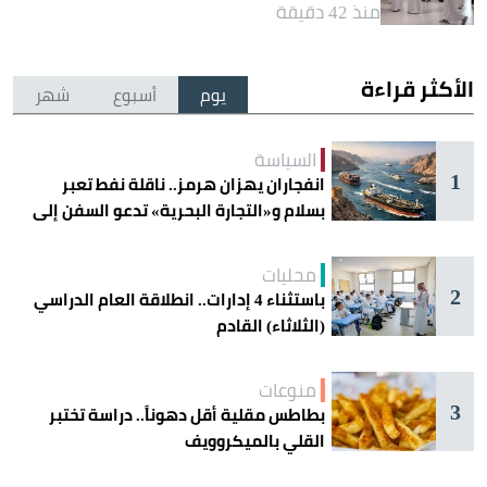
منذ 42 دقيقة
الأكثر قراءة
يوم
أسبوع
شهر
السياسة
1
انفجاران يهزان هرمز.. ناقلة نفط تعبر
بسلام و«التجارة البحرية» تدعو السفن إلى
الحذر
محليات
2
باستثناء 4 إدارات.. انطلاقة العام الدراسي
(الثلاثاء) القادم
منوعات
3
بطاطس مقلية أقل دهوناً.. دراسة تختبر
القلي بالميكروويف