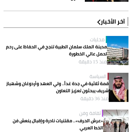
آخر الأخبار
محليات
مدينة الملك سلمان الطبية تنجح في الحفاظ على رحم
لحمل عالي الخطورة
منذ 15 دقيقة
السياسة
قمة ثلاثية في جدة غداً.. ولي العهد وأردوغان وشهباز
شريف يبحثون تعزيز التعاون
منذ 36 دقيقة
ثقافة وفن
«عرش الحرف».. مقتنيات نادرة وإقبال ينعش فن
الخط العربي