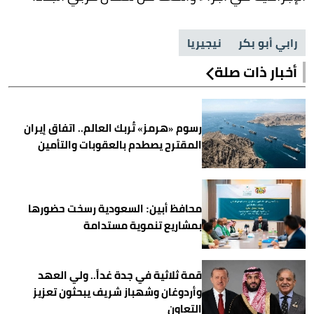
رابي أبو بكر
نيجيريا
أخبار ذات صلة
رسوم «هرمز» تُربك العالم.. اتفاق إيران
المقترح يصطدم بالعقوبات والتأمين
محافظ أبين: السعودية رسخت حضورها
بمشاريع تنموية مستدامة
قمة ثلاثية في جدة غداً.. ولي العهد
وأردوغان وشهباز شريف يبحثون تعزيز
التعاون