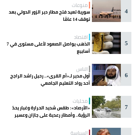
منوعات
4
سورية تعيد فتح مطار دير الزور الدولي بعد
توقف 14 عامًا
اقتصاد
5
الذهب يواصل الصعود لأعلى مستوى في 7
أسابيع
الناس
6
أول مدير لـ«أم القرى».. رحيل راشد الراجح
أحد رواد التعليم الجامعي
محليات
7
«الأرصاد»: طقس شديد الحرارة وغبار يحدّ
الرؤية.. وأمطار رعدية على جازان وعسير
السياسة