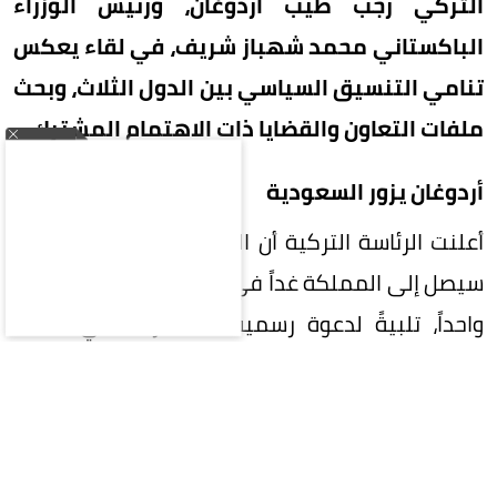
التركي رجب طيب أردوغان، ورئيس الوزراء
الباكستاني محمد شهباز شريف، في لقاء يعكس
تنامي التنسيق السياسي بين الدول الثلاث، وبحث
ملفات التعاون والقضايا ذات الاهتمام المشترك.
أردوغان يزور السعودية
أعلنت الرئاسة التركية أن الرئيس رجب طيب أردوغان
سيصل إلى المملكة غداً في زيارة عمل تستغرق يوماً
واحداً، تلبيةً لدعوة رسمية، للمشاركة في القمة
الثلاثية التي تجمعه مع ولي العهد الأمير محمد بن
سلمان ورئيس الوزراء الباكستاني محمد شهباز
شريف.