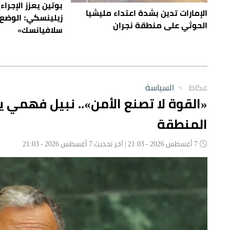
بوتين يعزز الإجراءا
الإمارات تدين بشدة اعتداء مليشيا
زيلينسكي: الوضع
الحوثي على منطقة نجران
سلافيانسك»
عكاظ
>
السياسة
«القوة لا تصنع الأمن».. نبيل فهمي ي
المنطقة
7 أغسطس 2026 - 21:03 | آخر تحديث 7 أغسطس 2026 - 21:03