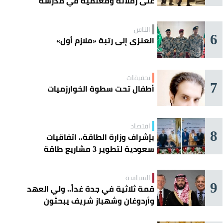
على زملائه ومعلميه في مدرسة
ثانوية
الناس
6
العنزي إلى رتبة «ملازم أول»
تحقيقات
7
أطفال تحت سطوة الخوارزميات
اقتصاد
8
بإشراف وزارة الطاقة.. اتفاقيات
سعودية لتطوير 3 مشاريع طاقة
شمسية في سورية
السياسة
9
قمة ثلاثية في جدة غداً.. ولي العهد
وأردوغان وشهباز شريف يبحثون
تعزيز التعاون