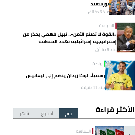
بورسعيد
منذ 6 دقائق
السياسة
«القوة لا تصنع الأمن».. نبيل فهمي يحذر من
إستراتيجية إسرائيلية تهدد المنطقة
منذ 9 دقائق
رياضة
رسمياً.. لوكا زيدان ينضم إلى ليغانيس
منذ 11 دقيقة
الأكثر قراءة
يوم
أسبوع
شهر
السياسة