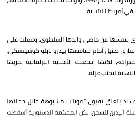
في أمريكا اللاتينية.
يكيو في حملتها الانتخابية عام 2016، النأي بنفسها عن ماضي والدها السلطوي، وعملت على
بفارق ضئيل أمام منافسها بيدرو بابلو كوشينسكي،
ات»، لكنها استغلت الأغلبية البرلمانية لحزبها
هاية لتجنب عزله.
 تحقيق فساد يتعلق بقبول تمويلات مشبوهة خلال حملتها
مكبلة اليدين للسجن، لكن المحكمة الدستورية أسقطت