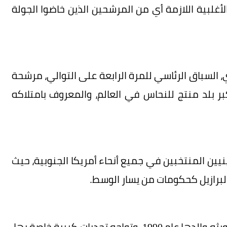
الأغلبية اللازمة أي من المرشحين الذين خاضوا الجولة
 السباق الرئاسي للمرة الرابعة على التوالي، مرشحة
ر بلد منتج للنحاس في العالم، والمعروف بامتلاكه
ين المنتخبين في جميع أنحاء أمريكا الجنوبية، حيث
برازيل كحكومات من يسار الوسط.
وتتولى كيكو قيادة بلد يختلف تماما عن ذلك الذي ورثه والدها عام 1990، وتواجه تحديات كبيرة خاصة بها،