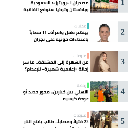
1
مصدران لـ«رويترز»: السعودية
وباكستان وتركيا ستوقع اتفاقية
«دفاع مشترك» اليوم في جدة
محليات
2
بينهم طفل وامرأة.. 11 مصاباً
باعتداءات حوثية على نجران
منوعات
3
من الشهرة إلى المشنقة.. ما سر
إحالة «إعلامية شهيرة» للإعدام؟
رياضة
4
الأهلي بين خيارين.. محور جديد أو
عودة كيسيه
منوعات
5
22 قتيلاً ومصاباً.. طالب يفتح النار