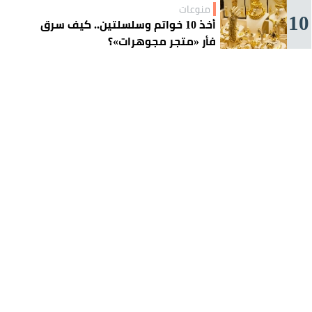
منوعات
10
أخذ 10 خواتم وسلسلتين.. كيف سرق
فأر «متجر مجوهرات»؟