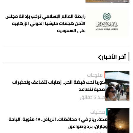
رابطة العالم الإسلامي ترحّب بإدانة مجلس
الأمن هجمات مليشيا الحوثي الإرهابية
على السعودية
آخر الأخبار
منوعات
كوريا تحت قبضة الحر.. إصابات تتضاعف وتحذيرات
صحية تتصاعد
منذ 6 دقائق
محليات
مكة: رياح في 4 محافظات. الرياض: 49 مئوية. الباحة
وجازان: برد وصواعق