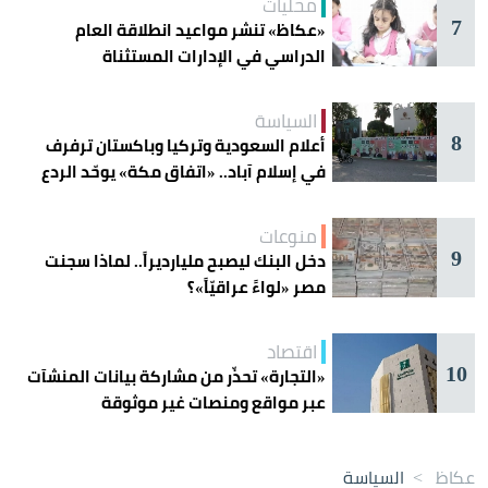
محليات
7
«عكاظ» تنشر مواعيد انطلاقة العام
الدراسي في الإدارات المستثناة
السياسة
8
أعلام السعودية وتركيا وباكستان ترفرف
في إسلام آباد.. «اتفاق مكة» يوحّد الردع
منوعات
9
دخل البنك ليصبح مليارديراً.. لماذا سجنت
مصر «لواءً عراقيّاً»؟
اقتصاد
10
«التجارة» تحذّر من مشاركة بيانات المنشآت
عبر مواقع ومنصات غير موثوقة
عكاظ
>
السياسة