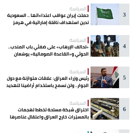
السياسة
3
حملت إيران عواقب اعتداءاتها .. السعودية
تدين استهداف ناقلة إماراتية في هرمز
السياسة
4
«تحالف الإرهاب» على ضفتَي باب المندب..
الحوثي و«القاعدة الصومالية» يوسّعان
دائرة الخطر
السياسة
5
رئيس وزراء العراق: علاقات متوازنة مع دول
الجوار.. ولن نسمح باستخدام أراضينا لتهديد
أمنها
السياسة
6
اختراق شبكة مسلحة تخطط لهجمات
بالمسيّرات خارج العراق واعتقال عناصرها