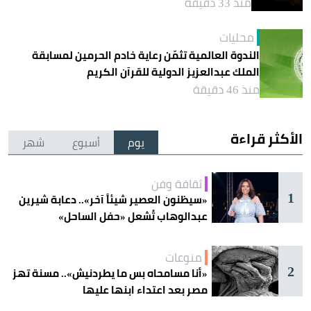
منذ 33 دقيقة
محليات
الندوة العالمية تثمّن رعاية خادم الحرمين لمسابقة
الملك عبدالعزيز الدولية للقرآن الكريم
منذ 46 دقيقة
الأكثر قراءة
يوم
أسبوع
شهر
ثقافة وفن
1
«سيظنون العصير شيئاً آخر».. دعابة شيرين
عبدالوهاب تُشعل «حفل الساحل»
منوعات
2
«أنا مسامحاه بس ما يطردنيش».. مسنة تهز
مصر بعد اعتداء ابنها عليها