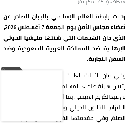
«عكاظ» (مكة المكرمة)
رحبت رابطة العالم الإسلامي بالبيان الصادر عن
أعضاء مجلس الأمن يوم الجمعة 7 أغسطس 2026،
الذي دان الهجمات التي شنتها مليشيا الحوثي
الإرهابية ضد المملكة العربية السعودية وضد
السفن التجارية.
وفي بيان للأمانة العامة للرابطة، نوّه الأمين العام
رئيس هيئة علماء المسلمين الشيخ الدكتور محمد
بن عبدالكريم العيسى بما أكد عليه البيان من ضرورة
الالتزام بالقانون الدولي وقرارات مجلس الأمن ذات
الصلة، وفي مقدمتها القرار 2216، واحترام سيادة
الجمهورية اليمنية ووحدتها واستقلالها وسلامة