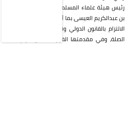
رئيس هيئة علماء المسلمين الشيخ الدكتور محمد
بن عبدالكريم العيسى بما أكد عليه البيان من ضرورة
الالتزام بالقانون الدولي وقرارات مجلس الأمن ذات
الصلة، وفي مقدمتها القرار 2216، واحترام سيادة
الجمهورية اليمنية ووحدتها واستقلالها وسلامة
أراضيها، ورفض الأعمال التي تهدد الأمن الإقليمي
والملاحة البحرية.
وجدد -باسم مجامع الرابطة وهيئاتها ومجالسها
العالمية، وباسم كافة الشعوب الإسلامية المنضوية
تحت مظلتها- تأكيد التضامن الكامل مع المملكة
العربية السعودية في كل ما تتخذه من إجراءات لردع