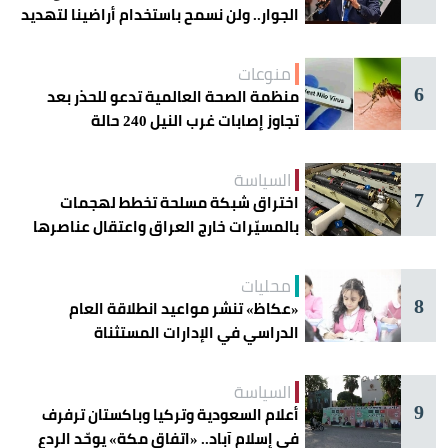
الجوار.. ولن نسمح باستخدام أراضينا لتهديد
أمنها
منوعات
6
منظمة الصحة العالمية تدعو للحذر بعد
تجاوز إصابات غرب النيل 240 حالة
السياسة
7
اختراق شبكة مسلحة تخطط لهجمات
بالمسيّرات خارج العراق واعتقال عناصرها
محليات
8
«عكاظ» تنشر مواعيد انطلاقة العام
الدراسي في الإدارات المستثناة
السياسة
9
أعلام السعودية وتركيا وباكستان ترفرف
في إسلام آباد.. «اتفاق مكة» يوحّد الردع