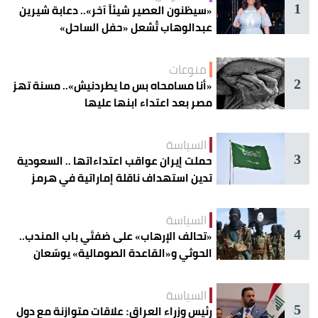
1
«سيظنون العصير شيئاً آخر».. دعابة شيرين
عبدالوهاب تُشعل «حفل الساحل»
منوعات
2
«أنا مسامحاه بس ما يطردنيش».. مسنة تهز
مصر بعد اعتداء ابنها عليها
السياسة
3
حملت إيران عواقب اعتداءاتها .. السعودية
تدين استهداف ناقلة إماراتية في هرمز
السياسة
4
«تحالف الإرهاب» على ضفتَي باب المندب..
الحوثي و«القاعدة الصومالية» يوسّعان
دائرة الخطر
السياسة
5
رئيس وزراء العراق: علاقات متوازنة مع دول