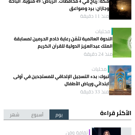
مكة: رياح في 4 محافظات. الرياض: 49 مئوية. الباحة
وجازان: برد وصواعق
منذ 11 دقيقة
محليات
الندوة العالمية تثمّن رعاية خادم الحرمين لمسابقة
الملك عبدالعزيز الدولية للقرآن الكريم
منذ 24 دقيقة
محليات
تبوك: بدء التسجيل الإلحاقي للمستجدين في أولى
ابتدائي ورياض الأطفال
منذ 33 دقيقة
الأكثر قراءة
يوم
أسبوع
شهر
ثقافة وفن