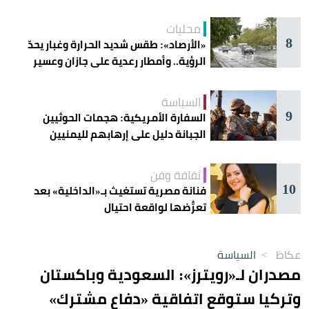
محليات
8
«الأرصاد»: طقس شديد الحرارة وغبار يحدّ
الرؤية.. وأمطار رعدية على جازان وعسير
السياسة
9
السفارة الأمريكية: هجمات الحوثيين
الجبانة دليل على إرهابهم لليمنيين
ثقافة وفن
10
فنانة مصرية تستغيث بـ«الداخلية» بعد
تعرُّضها لواقعة احتيال
عكاظ
>
السياسة
مصدران لـ«رويترز»: السعودية وباكستان
وتركيا ستوقع اتفاقية «دفاع مشترك»