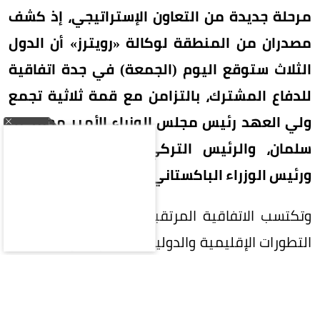
مرحلة جديدة من التعاون الإستراتيجي، إذ كشف
مصدران من المنطقة لوكالة «رويترز» أن الدول
الثلاث ستوقع اليوم (الجمعة) في جدة اتفاقية
للدفاع المشترك، بالتزامن مع قمة ثلاثية تجمع
ولي العهد رئيس مجلس الوزراء الأمير محمد بن
سلمان، والرئيس التركي رجب طيب أردوغان،
ورئيس الوزراء الباكستاني محمد شهباز شريف.
وتكتسب الاتفاقية المرتقبة أهمية خاصة في ظل
التطورات الإقليمية والدولية المتسارعة، وما تشهده
المنطقة من تحديات أمنية وسياسية، فيما يُنتظر أن
تفتح آفاقاً أوسع للتنسيق والتعاون بين الرياض وأنقرة