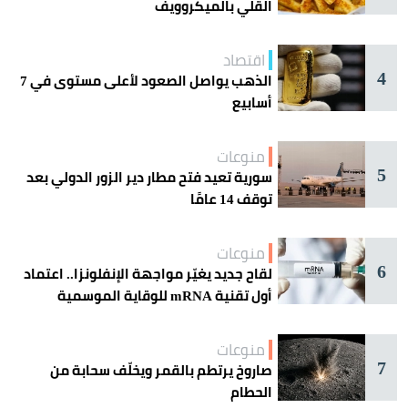
القلي بالميكروويف
اقتصاد
4
الذهب يواصل الصعود لأعلى مستوى في 7
أسابيع
منوعات
5
سورية تعيد فتح مطار دير الزور الدولي بعد
توقف 14 عامًا
منوعات
6
لقاح جديد يغيّر مواجهة الإنفلونزا.. اعتماد
أول تقنية mRNA للوقاية الموسمية
منوعات
7
صاروخ يرتطم بالقمر ويخلّف سحابة من
الحطام