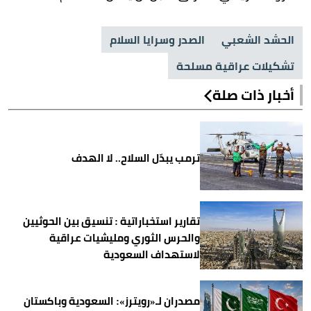
الحشد الشعبي
الصدر وسرايا السلام
تشكيلات عراقية مسلحة
أخبار ذات صلة
ترمب يبدّل السلاح.. لا الهدف
تقارير استخباراتية : تنسيق بين الحوثيين
والحرس الثوري ومليشيات عراقية
لاستهداف السعودية
مصدران لـ«رويترز»: السعودية وباكستان