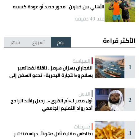
الأهلي بين خيارين.. محور جديد أو عودة كيسيه
منذ 49 دقيقة
الأكثر قراءة
يوم
أسبوع
شهر
السياسة
1
انفجاران يهزان هرمز.. ناقلة نفط تعبر
بسلام و«التجارة البحرية» تدعو السفن إلى
الحذر
الناس
2
أول مدير لـ«أم القرى».. رحيل راشد الراجح
أحد رواد التعليم الجامعي
منوعات
3
بطاطس مقلية أقل دهوناً.. دراسة تختبر