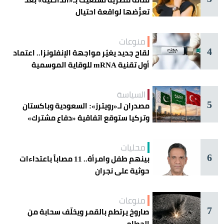
تعرُّضها لواقعة احتيال
منوعات
4
لقاح جديد يغيّر مواجهة الإنفلونزا.. اعتماد
أول تقنية mRNA للوقاية الموسمية
السياسة
5
مصدران لـ«رويترز»: السعودية وباكستان
وتركيا ستوقع اتفاقية «دفاع مشترك»
اليوم في جدة
محليات
6
بينهم طفل وامرأة.. 11 مصاباً باعتداءات
حوثية على نجران
منوعات
7
صاروخ يرتطم بالقمر ويخلّف سحابة من
الحطام