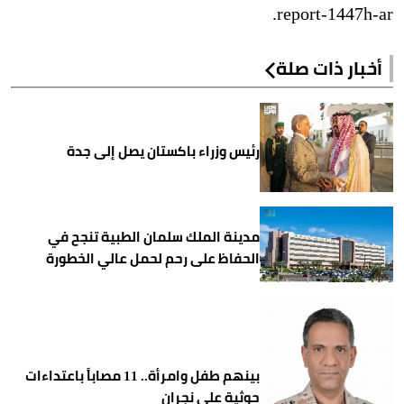
report-1447h-ar.
أخبار ذات صلة
رئيس وزراء باكستان يصل إلى جدة
مدينة الملك سلمان الطبية تنجح في
الحفاظ على رحم لحمل عالي الخطورة
بينهم طفل وامرأة.. 11 مصاباً باعتداءات
حوثية على نجران