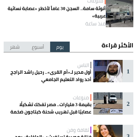
منوعات
أنوثة سامة.. السجن 30 عاماً لأخطر «عصابة نسائية
عربية»
منذ ساعة
الأكثر قراءة
يوم
أسبوع
شهر
الناس
1
أول مدير لـ«أم القرى».. رحيل راشد الراجح
أحد رواد التعليم الجامعي
منوعات
2
بقيمة 3 مليارات.. مصر تفكك تشكيلًا
عصابيًا قبل تهريب شحنة كبتاجون ضخمة
ثقافة وفن
3
فنانة مصرية تستغيث بـ«الداخلية» بعد