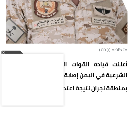
«عكاظ» (جدة)
أعلنت قيادة القوات المشتركة لتحالف دعم
الشرعية في اليمن إصابة 11 مدنياً
بمنطقة نجران نتيجة اعتداءات إرهابية حوثية.
وأوضح المتحدث باسم التحالف اللواء الركن تركي
المالكي أن من بين المصابين 7 سعوديين، بينهم