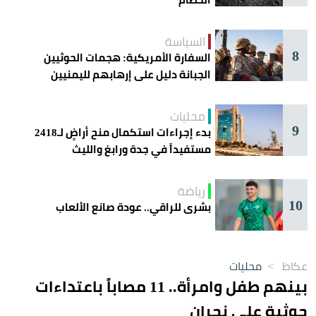
السياسة
8
السفارة الأمريكية: هجمات الحوثيين
الجبانة دليل على إرهابهم لليمنيين
محليات
9
بدء إجراءات استكمال منح أراضٍ لـ2418
مستفيداً في جدة ورابغ والليث
رياضة
10
بشرى للراقي.. عودة صانع الألعاب
عكاظ
>
محليات
بينهم طفل وامرأة.. 11 مصاباً باعتداءات
حوثية على نجران