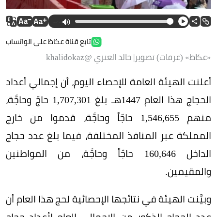
--:--
تابع قناة عكاظ على الواتساب
«عكاظ» (عرفات) تصوير| خالد العنزي @khalidokaz
أعلنت الهيئة العامة للإحصاء اليوم، أن إجمالي أعداد
الحجاج هذا العام 1447هـ بلغ 1,707,301 حاجّ وحاجَّة،
منهم 1,546,655 حاجّاً وحاجَّة، قدموا من خارج
المملكة عبر المنافذ المختلفة، فيما بلغ عدد حجاج
الداخل 160,646 حاجّاً وحاجَّة، من المواطنين
والمقيمين.
وبيَّنت الهيئة في نتائجها الإحصائية لحج هذا العام أن
عدد الحجاج الذكور من الإجمالي العام لأعداد حجاج