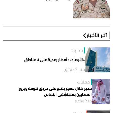
آخر الأخبار
محليات
«الأرصاد»: أمطار رعدية على 4 مناطق
منذ 7 دقائق
محليات
مدير هلال عسير يطّلع على حريق تنومة ويزور
المصابين بمستشفى النماص
منذ ساعة