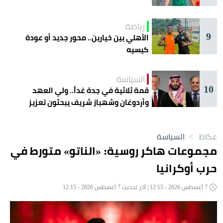
رياضة
9
الأهلي بين خيارين.. محور جديد أو عودة
كيسيه
السياسة
10
قمة ثلاثية في جدة غداً.. ولي العهد
وأردوغان وشهباز شريف يبحثون تعزيز
التعاون
عكاظ
>
السياسة
مجموعات هاكر روسية: «الناتو» متورط في
حرب أوكرانيا
7 أغسطس 2026 - 12:15 | آخر تحديث 7 أغسطس 2026 - 12:15