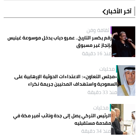
آخر الأخبار
ثقافة وفن
رقم يكسر التاريخ.. عمرو دياب يدخل موسوعة غينيس
بإنجاز غير مسبوق
منذ 16 دقيقة
محليات
«مجلس التعاون»: الاعتداءات الحوثية الإرهابية على
السعودية واستهداف المدنيين جريمة نكراء
منذ 33 دقيقة
محليات
الرئيس التركي يصل إلى جدة ونائب أمير مكة في
مقدمة مستقبليه
منذ 34 دقيقة