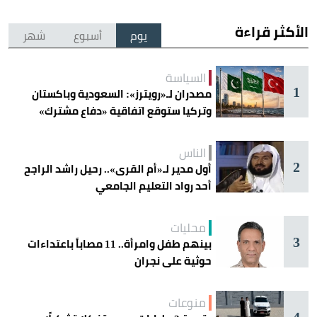
الأكثر قراءة
يوم
أسبوع
شهر
السياسة
1
مصدران لـ«رويترز»: السعودية وباكستان
وتركيا ستوقع اتفاقية «دفاع مشترك»
اليوم في جدة
الناس
2
أول مدير لـ«أم القرى».. رحيل راشد الراجح
أحد رواد التعليم الجامعي
محليات
3
بينهم طفل وامرأة.. 11 مصاباً باعتداءات
حوثية على نجران
منوعات
4