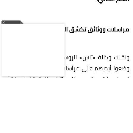
مراسلات ووثائق تكشق الإحداثيات
ونقلت وكالة «تاس» الروسية عن المخترقين بأنهم
وضعوا أيديهم على مراسلات ووثائق تكشف بوضوح
الجهات التي قدمت الإحداثيات الدقيقة للمنشآت
المستهدفة، ومّن حرض أوكرانيا على ممارسة
الإرهاب في مقاطعتي لينينغراد وكالينينغراد.
وأضافوا: «نحن وثقنا بالمستندات أن حلف الناتو يشارك