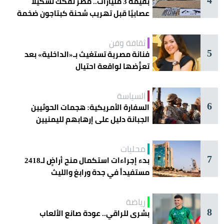
بقيمة 3 مليارات.. مصر تفكك تشكيلًا
عصابيًا قبل تهريب شحنة كبتاجون ضخمة
ثقافة وفن
5
فنانة مصرية تستغيث بـ«الداخلية» بعد
تعرُّضها لواقعة احتيال
السياسة
6
السفارة الأمريكية: هجمات الحوثيين
الجبانة دليل على إرهابهم لليمنيين
محليات
7
بدء إجراءات استكمال منح أراضٍ لـ2418
مستفيداً في جدة ورابغ والليث
رياضة
8
بشرى للراقي.. عودة صانع الألعاب