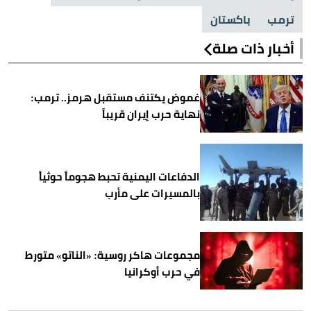
ترمب
باكستان
أخبار ذات صلة
غموض يكتنف مستقبل هرمز.. ترمب:
نهاية حرب إيران قريباً
الدفاعات اليمنية تحبط هجوماً حوثياً
بالمسيرات على مأرب
مجموعات هاكر روسية: «الناتو» متورط
في حرب أوكرانيا