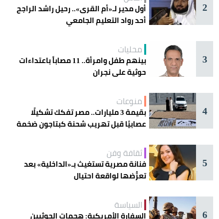
2
أول مدير لـ«أم القرى».. رحيل راشد الراجح
أحد رواد التعليم الجامعي
محليات
3
بينهم طفل وامرأة.. 11 مصاباً باعتداءات
حوثية على نجران
منوعات
4
بقيمة 3 مليارات.. مصر تفكك تشكيلًا
عصابيًا قبل تهريب شحنة كبتاجون ضخمة
ثقافة وفن
5
فنانة مصرية تستغيث بـ«الداخلية» بعد
تعرُّضها لواقعة احتيال
السياسة
6
السفارة الأمريكية: هجمات الحوثيين