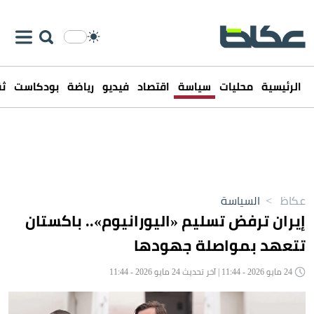
الرئيسية
محليات
سياسة
اقتصاد
فيديو
رياضة
بودكاست
ثق
عكاظ
>
السياسة
إيران ترفض تسليم «اليورانيوم».. باكستان
تتعهد بمواصلة جهودها
24 مايو 2026 - 11:44 | آخر تحديث 24 مايو 2026 - 11:44