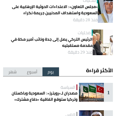
محليات
«مجلس التعاون»: الاعتداءات الحوثية الإرهابية على
السعودية واستهداف المدنيين جريمة نكراء
منذ 28 دقيقة
محليات
الرئيس التركي يصل إلى جدة ونائب أمير مكة في
مقدمة مستقبليه
منذ 29 دقيقة
الأكثر قراءة
يوم
أسبوع
شهر
السياسة
1
مصدران لـ«رويترز»: السعودية وباكستان
وتركيا ستوقع اتفاقية «دفاع مشترك»
اليوم في جدة
الناس