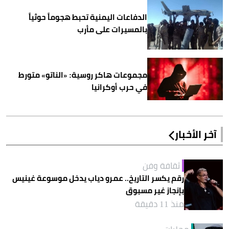
الدفاعات اليمنية تحبط هجوماً حوثياً
بالمسيرات على مأرب
مجموعات هاكر روسية: «الناتو» متورط
في حرب أوكرانيا
آخر الأخبار
ثقافة وفن
رقم يكسر التاريخ.. عمرو دياب يدخل موسوعة غينيس
بإنجاز غير مسبوق
منذ 11 دقيقة