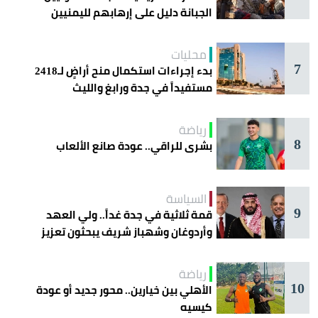
الجبانة دليل على إرهابهم لليمنيين
محليات
7
بدء إجراءات استكمال منح أراضٍ لـ2418
مستفيداً في جدة ورابغ والليث
رياضة
8
بشرى للراقي.. عودة صانع الألعاب
السياسة
9
قمة ثلاثية في جدة غداً.. ولي العهد
وأردوغان وشهباز شريف يبحثون تعزيز
التعاون
رياضة
10
الأهلي بين خيارين.. محور جديد أو عودة
كيسيه