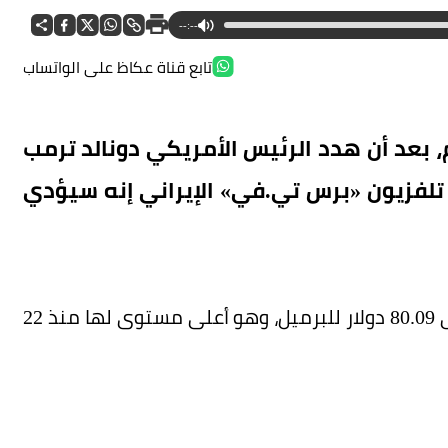
--:--
تابع قناة عكاظ على الواتساب
نفط الخام بأكثر من 7% اليوم، بعد أن هدد الرئيس الأمريكي دونالد ترمب
تلفزيون «برس تي.في» الإيراني إنه سيؤدي
وزادت العقود الآجلة لخام برنت 5.93 دولار أو 8% إلى 80.09 دولار للبرميل، وهو أعلى مستوى لها منذ 22