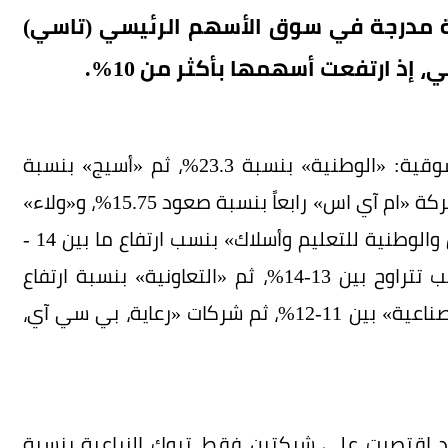
جرته «عكاظ» تسجيل 18 شركة مدرجة في سوق الأسهم الرئيسي (تاسي)
، إذ ارتفعت أسهمها بأكثر من 10%.
وكان في صدارة الأسهم ارتفاعاً في قيمتها السوقية: «الوطنية» بنسبة 23.3%، ثم «أسيج» بنسبة
19.53%، و«ميدغلف» ثالثاً بنسبة 16.93%، وحلت شركة «ام آي اس» رابعاً بنسبة صعود 15.75%، و«ولاء»
بنسبة ارتفاع 15.38%، و«الأندية للرياضة، والبابطين والوطنية للتعليم وأسلاك» بنسب ارتفاع ما بين 14 -
15%، ثم «اليمامة للحديد، وأسترا الصناعية» بنسب تتراوح بين 13-14%، ثم «التعاونية» بنسبة ارتفاع
12.48%، وارتفاع شركتي «دي بي اس والوسائل الصناعية» بين 11-12%، ثم شركات «رعاية، بي سي آي،
ت التي سجلت انخفاضاً يتجاوز 10% فقد اقتصرت على شركتين فقط، تبوك الزراعية بنسبة