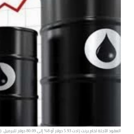
العقود الآجلة لخام برنت زادت 5.93 دولار أو 8% إلى 80.09 دولار للبرميل. (متداولة).