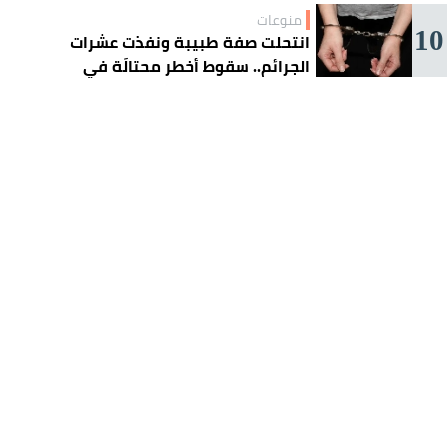
منوعات
10
انتحلت صفة طبيبة ونفذت عشرات
الجرائم.. سقوط أخطر محتالَة في
الجزائر