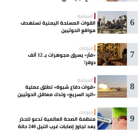
السياسة
6
القوات المسلحة اليمنية تستهدف
مواقع الحوثيين
منوعات
7
«فأر» يسرق مجوهرات بـ 12 ألف
دولار!
السياسة
8
«قوات دفاع شبوة» تطلق عملية
«الرد السريع» وتدك معاقل الحوثيين
منوعات
9
منظمة الصحة العالمية تدعو للحذر
بعد تجاوز إصابات غرب النيل 240 حالة