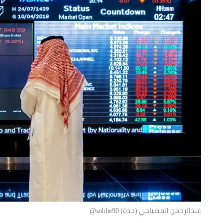
عبدالرحمن المصباحي (جدة) sobhe90@