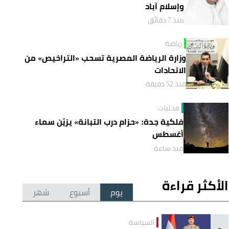
وإسلام آباد
منذ 7 دقائق
رياضة
وزارة الرياضة المصرية تسحب «التراخيص» من
الاتحادات
منذ 52 دقيقة
محليات
فلكية جدة: «حزام درب التبانة» يزيّن سماء
أغسطس
منذ ساعة
الأكثر قراءة
يوم
أسبوع
شهر
السياسة