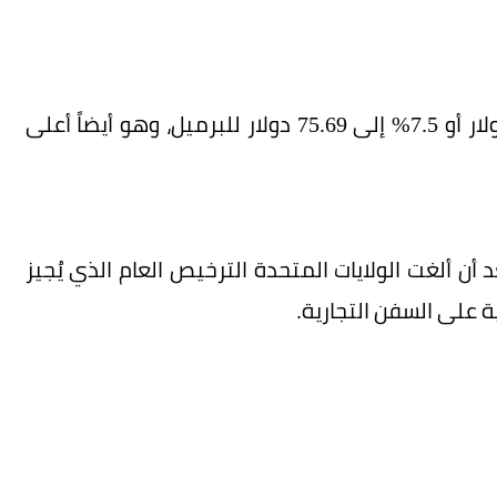
وارتفع خام غرب تكساس الوسيط الأمريكي 5.25 دولار أو 7.5% إلى 75.69 دولار للبرميل، وهو أيضاً أعلى
ع بنحو 3% يوم الثلاثاء بعد أن ألغت الولايات المتحدة الترخيص العام الذي يُجيز
ية على السفن التجارية.