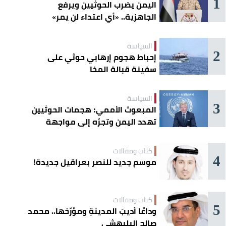
1
اليمن يضرب الحوثيين ويرفع
الجاهزية.. «أي اعتداء لن يمر»
السياسة
2
إحباط هجوم إرهابي حوثي على
سفينة قبالة المخا
السياسة
3
المبعوث الأممي: هجمات الحوثيين
تهدد اليمن وتجرّه إلى مواجهة
إقليمية
كتاب ومقالات
4
موسم جديد للنصر بعراقيل جديدة!
كتاب ومقالات
5
وداعًا أديبَ المدينةِ ومؤرّخها.. محمد
صالح البليهشي