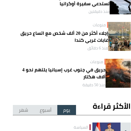
تستدعي سفيرة أوكرانيا
منذ دقيقتين
منوعات
إجلاء أكثر من 20 ألف شخص مع اتساع حريق
غابات غربي كندا
منذ 6 دقائق
منوعات
حريق في جنوب غرب إسبانيا يلتهم نحو 4
آلاف هكتار
منذ 50 دقيقة
الأكثر قراءة
يوم
أسبوع
شهر
السياسة