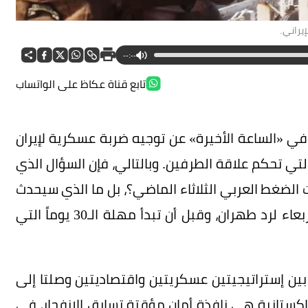
لإيراني.
--:--
تابع قناة عكاظ على الواتساب
ي «الساعة الأخيرة» عن توجيه ضربة عسكرية لإيران
لتي تحكم علاقة الطرفين. وبالتالي، فإن السؤال الذي
 الضغط العربي الثلاثاء الماضي؟، بل ما الذي سيحدث
عندما تنتهي مهلة الأيام القليلة التي منحها الأربعاء لرد طهران، وقبل أن تبدأ مهلة الـ30 يوماً التي
ين إستراتيجيتين عسكريتين واقتصاديتين وصلتا إلى
لمسودة الباكستانية هي نافذة أمان مؤقتة تسابق الانفجار، في