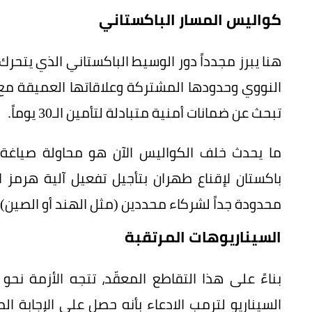
كواليس المسار الباكستاني
هنا يبرز مجدداً دور الوسيط الباكستاني الذي يتحرك
النووي وحدودها المشتركة وعلاقاتها العميقة مع ا
تبحث عن ضمانات أمنية متبادلة لتأمين الـ30 يوماً.
ما يحدث خلف الكواليس الآن هو محاولة صيا
باكستان لإقناع طهران بتأجيل تفعيل آلية هرمز 
محدودة جداً لشركاء محددين (مثل الهند أو الصين)
السيناريوهات المرتقبة
بناءً على هذا التقاطع المعقّد، تتجه الأزمة نح
السيناريو لترمب الادعاء بأنه حصل على الإجابة ا