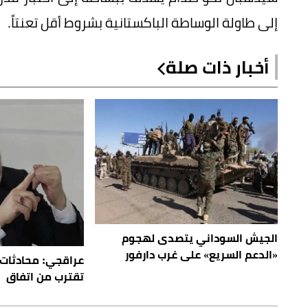
إلى طاولة الوساطة الباكستانية بشروط أقل تعنتاً.
أخبار ذات صلة
الجيش السوداني يتصدى لهجوم
«الدعم السريع» على غرب دارفور
عراقجي: محادثات
تقترب من اتفاق