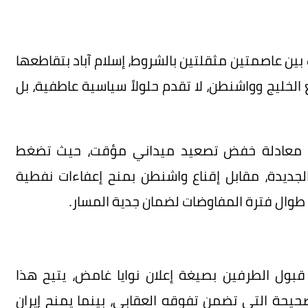
 بين عاصمتين مثقلتين بالشروط، إسلام آباد بتقاطعها
لخليج وواشنطن، لا تقدم حلولاً سياسية عاطفية، بل
غة معادلة خفض تصعيد ميداني مؤقت، حيث تضغط
الجديدة، مقابل إقناع واشنطن بمنح إعفاءات نفطية
 طوال فترة المفاوضات لضمان جدية المسار.
و قبول الطرفين بصيغة إعلان نوايا غامض، يتيح هذا
لصحيحة التي تضمن تفوقه العقابي، بينما يمنح إيران