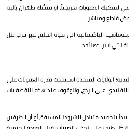
 وفتح ممر الـ30 يوماً التفاوضي لتفكيك العقوبات تدريجياً، أو تمسُّك طهران بآلية
رفض قاطع ومباشر.
بلوماسية الباكستانية إلى مياه الخليج عبر حرب ظل
ة التي لا يريدها أحد.
ليدية؛ الولايات المتحدة استنفدت قدرة العقوبات على
التقليدي على الردع، والوقوف عند هذه النقطة بات
اً يبدأ بتجميد متبادل للشروط المسبقة، أو أن الطرفين
 كل طرف على تحمّل الضربات، قبل العودة الحتمية