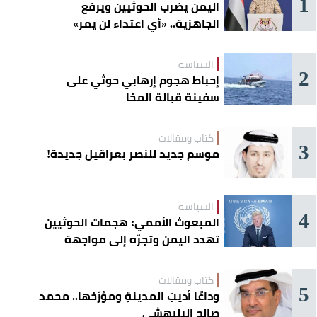
1
اليمن يضرب الحوثيين ويرفع
الجاهزية.. «أي اعتداء لن يمر»
السياسة
2
إحباط هجوم إرهابي حوثي على
سفينة قبالة المخا
كتاب ومقالات
3
موسم جديد للنصر بعراقيل جديدة!
السياسة
4
المبعوث الأممي: هجمات الحوثيين
تهدد اليمن وتجرّه إلى مواجهة
إقليمية
كتاب ومقالات
5
وداعًا أديبَ المدينةِ ومؤرّخها.. محمد
صالح البليهشي