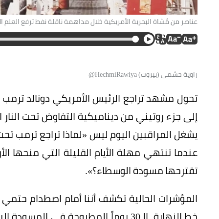
عناصر من مُشاة البحرية الأمريكية خلال مداهمة ناقلة نفط ترفع العلم ا
راوية حشمي (بيروت) HechmiRawiya@
تحول مشهد تراجع الرئيس الأمريكي دونالد ترمب ف
إلى جزء روتيني من ديناميكية التفاوض تحت النار ا
يشغل المراقبين اليوم ليس «لماذا تراجع ترمب تحت
تقترحها مسودة الوسطاء؟».
المؤشرات الحالية تكشف أننا أمام اصطدام حتمي ب
خط النهاية. الـ30 يوماً المطروحة في ا