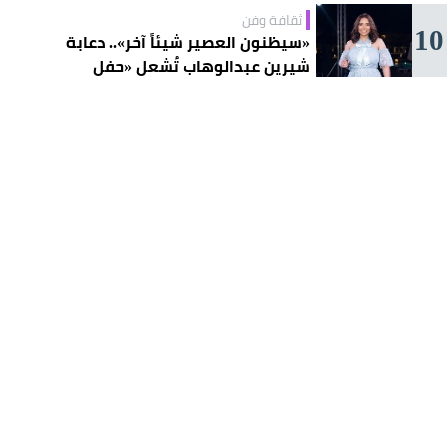
ثقافة وفن
10
«سيظنون العصير شيئاً آخر».. دعابة
شيرين عبدالوهاب تُشعل «حفل
الساحل»