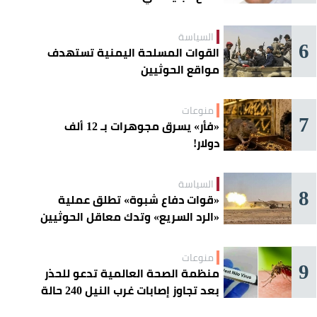
السياسة
6
القوات المسلحة اليمنية تستهدف
مواقع الحوثيين
منوعات
7
«فأر» يسرق مجوهرات بـ 12 ألف
دولار!
السياسة
8
«قوات دفاع شبوة» تطلق عملية
«الرد السريع» وتدك معاقل الحوثيين
منوعات
9
منظمة الصحة العالمية تدعو للحذر
بعد تجاوز إصابات غرب النيل 240 حالة