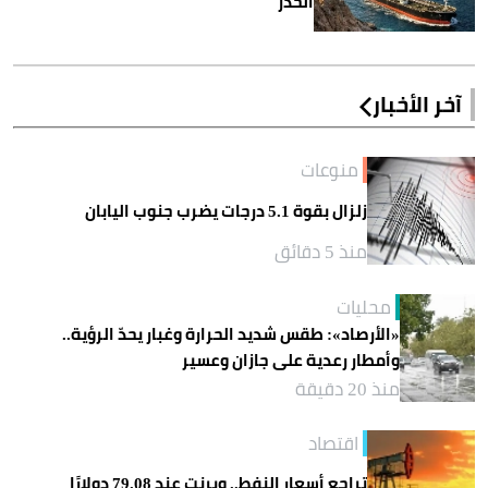
الحذر
آخر الأخبار
منوعات
زلزال بقوة 5.1 درجات يضرب جنوب اليابان
منذ 5 دقائق
محليات
«الأرصاد»: طقس شديد الحرارة وغبار يحدّ الرؤية..
وأمطار رعدية على جازان وعسير
منذ 20 دقيقة
اقتصاد
تراجع أسعار النفط.. وبرنت عند 79.08 دولارًا