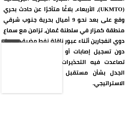
(UKMTO)، الأربعاء، بلاغًا متأخرًا عن حادث بحري
وقع على بعد نحو 9 أميال بحرية جنوب شرقي
منطقة كمزار في سلطنة عُمان، تزامن مع سماع
دوي انفجارين أثناء عبور ناقلة نفط مضيق هرمز،
دون تسجيل إصابات أو أضرار بيئية، في وقت
تصاعدت فيه التحذيرات الملاحية وسط تجدد
الجدل بشأن مستقبل الملاحة في المضيق
الاستراتيجي.
بلاغ متأخر عن حادث بحري
أوضحت هيئة عمليات التجارة البحرية البريطانية أنها
تلقت بلاغًا متأخرًا عن وقوع حادث في المياه الواقعة