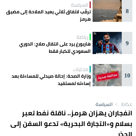
السياسة
8
ترقّب لاتفاق ثلاثي يعيد الملاحة إلى مضيق
هرمز
رياضة
9
هاربورغ يرد على انتقال صلاح: الدوري
السعودي للكبار فقط
محليات
10
وزارة الصحة: إحالة صيدلي للمساءلة بعد
إساءته لمستفيد
عكاظ
>
السياسة
انفجاران يهزان هرمز.. ناقلة نفط تعبر
بسلام و«التجارة البحرية» تدعو السفن إلى
الحذر