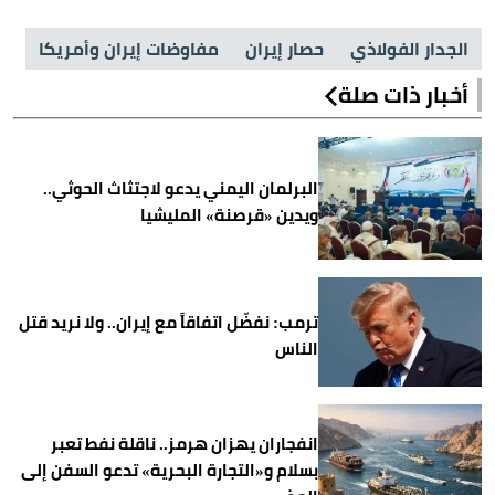
الجدار الفولاذي
حصار إيران
مفاوضات إيران وأمريكا
أخبار ذات صلة
البرلمان اليمني يدعو لاجتثاث الحوثي..
ويدين «قرصنة» المليشيا
ترمب: نفضّل اتفاقاً مع إيران.. ولا نريد قتل
الناس
انفجاران يهزان هرمز.. ناقلة نفط تعبر
بسلام و«التجارة البحرية» تدعو السفن إلى