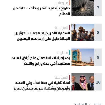
منوعات
7
صاروخ يرتطم بالقمر ويخلّف سحابة من
الحطام
السياسة
8
السفارة الأمريكية: هجمات الحوثيين
الجبانة دليل على إرهابهم لليمنيين
محليات
9
بدء إجراءات استكمال منح أراضٍ لـ2418
مستفيداً في جدة ورابغ والليث
السياسة
10
قمة ثلاثية في جدة غداً.. ولي العهد
وأردوغان وشهباز شريف يبحثون تعزيز
التعاون
عكاظ
>
السياسة