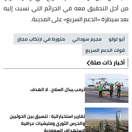
من أجل التحقيق معه في الجرائم التي نسبت إليه
بعد سيطرة «الدعم السريع» على المدينة.
أبو لولو
مجرم سوداني
متورط في ارتكاب مجازر
قوات الدعم السريع
أخبار ذات صلة
ترمب يبدّل السلاح.. لا الهدف
تقارير استخباراتية : تنسيق بين الحوثيين
والحرس الثوري ومليشيات عراقية
لاستهداف السعودية