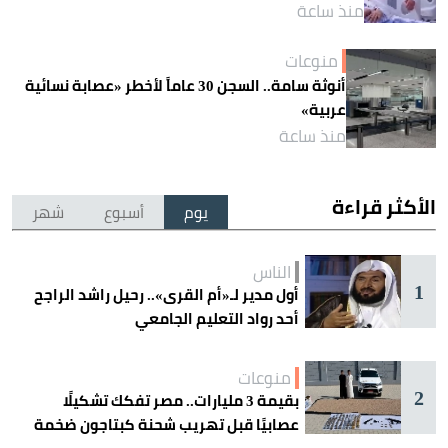
منذ ساعة
منوعات
أنوثة سامة.. السجن 30 عاماً لأخطر «عصابة نسائية
عربية»
منذ ساعة
الأكثر قراءة
يوم
أسبوع
شهر
الناس
1
أول مدير لـ«أم القرى».. رحيل راشد الراجح
أحد رواد التعليم الجامعي
منوعات
2
بقيمة 3 مليارات.. مصر تفكك تشكيلًا
عصابيًا قبل تهريب شحنة كبتاجون ضخمة