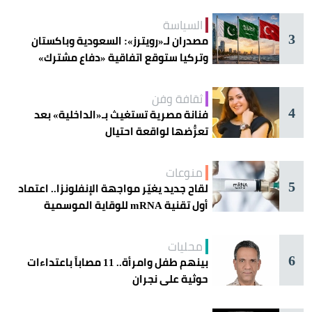
السياسة
3
مصدران لـ«رويترز»: السعودية وباكستان
وتركيا ستوقع اتفاقية «دفاع مشترك»
اليوم في جدة
ثقافة وفن
4
فنانة مصرية تستغيث بـ«الداخلية» بعد
تعرُّضها لواقعة احتيال
منوعات
5
لقاح جديد يغيّر مواجهة الإنفلونزا.. اعتماد
أول تقنية mRNA للوقاية الموسمية
محليات
6
بينهم طفل وامرأة.. 11 مصاباً باعتداءات
حوثية على نجران