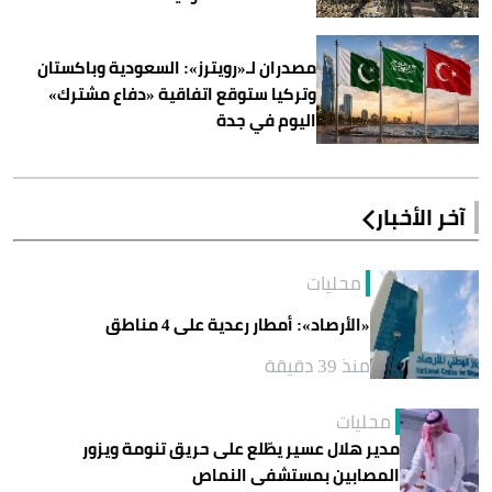
مصدران لـ«رويترز»: السعودية وباكستان
وتركيا ستوقع اتفاقية «دفاع مشترك»
اليوم في جدة
آخر الأخبار
محليات
«الأرصاد»: أمطار رعدية على 4 مناطق
منذ 39 دقيقة
محليات
مدير هلال عسير يطّلع على حريق تنومة ويزور
المصابين بمستشفى النماص