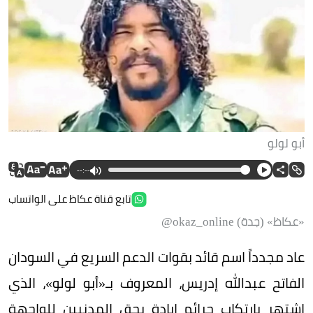
أبو لولو
--:--
تابع قناة عكاظ على الواتساب
«عكاظ» (جدة) okaz_online@
عاد مجدداً اسم قائد بقوات الدعم السريع في السودان
الفاتح عبدالله إدريس، المعروف بـ«أبو لولو»، الذي
اشتهر بارتكاب جرائم إبادة بحق المدنيين للواجهة