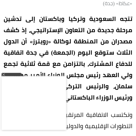
«عكاظ» (جدة)
تتجه السعودية وتركيا وباكستان إلى تدشين
مرحلة جديدة من التعاون الإستراتيجي، إذ كشف
مصدران من المنطقة لوكالة «رويترز» أن الدول
الثلاث ستوقع اليوم (الجمعة) في جدة اتفاقية
للدفاع المشترك، بالتزامن مع قمة ثلاثية تجمع
ولي العهد رئيس مجلس الوزراء الأمير محمد بن
سلمان، والرئيس التركي رجب طيب أردوغان،
ورئيس الوزراء الباكستاني محمد شهباز شريف.
وتكتسب الاتفاقية المرتقبة أهمية خاصة في ظل
التطورات الإقليمية والدولية المتسارعة، وما تشهده