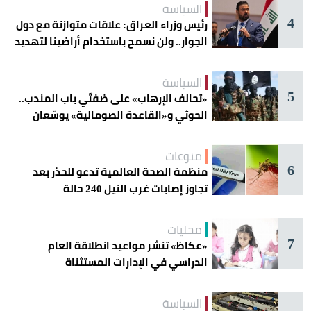
السياسة
4
رئيس وزراء العراق: علاقات متوازنة مع دول
الجوار.. ولن نسمح باستخدام أراضينا لتهديد
أمنها
السياسة
5
«تحالف الإرهاب» على ضفتَي باب المندب..
الحوثي و«القاعدة الصومالية» يوسّعان
دائرة الخطر
منوعات
6
منظمة الصحة العالمية تدعو للحذر بعد
تجاوز إصابات غرب النيل 240 حالة
محليات
7
«عكاظ» تنشر مواعيد انطلاقة العام
الدراسي في الإدارات المستثناة
السياسة