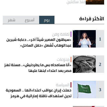
منذ ساعتين
الأكثر قراءة
يوم
أسبوع
شهر
ثقافة وفن
1
«سيظنون العصير شيئاً آخر».. دعابة شيرين
عبدالوهاب تُشعل «حفل الساحل»
منوعات
2
«أنا مسامحاه بس ما يطردنيش».. مسنة تهز
مصر بعد اعتداء ابنها عليها
السياسة
3
حملت إيران عواقب اعتداءاتها .. السعودية
تدين استهداف ناقلة إماراتية في هرمز