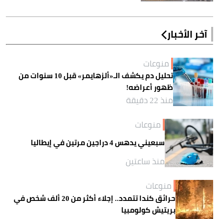
آخر الأخبار
منوعات
تحليل دم يكشف الـ«ألزهايمر» قبل 10 سنوات من
ظهور أعراضه!
منذ 22 دقيقة
منوعات
سبعيني يدهس 4 دراجين مرتين في إيطاليا
منذ ساعتين
منوعات
حرائق كندا تتمدد.. إجلاء أكثر من 20 ألف شخص في
بريتيش كولومبيا