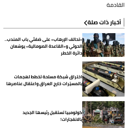
القادمة
أخبار ذات صلة
«تحالف الإرهاب» على ضفتَي باب المندب..
الحوثي و«القاعدة الصومالية» يوسّعان
دائرة الخطر
اختراق شبكة مسلحة تخطط لهجمات
بالمسيّرات خارج العراق واعتقال عناصرها
كولومبيا تستقبل رئيسها الجديد
بالانفجارات!