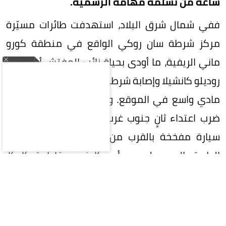
ساعة من تسلمه مهامه الرسمية.
ففي شمال شرق البلاد، استهدفت طائرات مسيّرة
مركز شرطة سان روكي الواقع في منطقة كورو
ماني الريفية، ما أودى بحياة نائب المفتش أرجيميرو
روديلو كانشيلا وإصابة شرطي آخر بجراح، فضلاً عن دمار
مادي واسع في الموقع. وفي التوقيت ذاته تقريباً،
ضرب اعتداء ثانٍ جنوب غرب كولومبيا، حيث انفجرت
سيارة مفخخة بالقرب من كشك مون دومو على
الطريق السريع لعموم أمريكا في مقاطعة كاوكا،
مخلفة جريحين في صفوف الشرطة.
وعلى أثر هذه التطورات الأمنية المتسارعة، أعلنت
وزارة الدفاع الكولومبية استنفاراً شاملاً، مخصصة