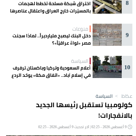
8
اختراق شبكة مسلحة تخطط لهجمات
بالمسيّرات خارج العراق واعتقال عناصرها
منوعات
9
دخل البنك ليصبح مليارديراً.. لماذا سجنت
مصر «لواءً عراقيّاً»؟
السياسة
10
أعلام السعودية وتركيا وباكستان ترفرف
في إسلام آباد.. «اتفاق مكة» يوحّد الردع
عكاظ
>
السياسة
كولومبيا تستقبل رئيسها الجديد
بالانفجارات!
9 أغسطس 2026 - 02:25 | آخر تحديث 9 أغسطس 2026 - 02:25