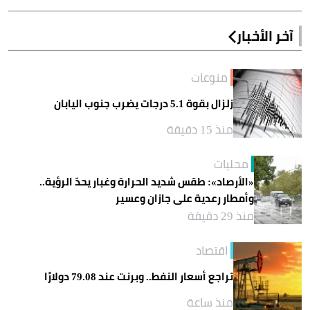
آخر الأخبار
منوعات
زلزال بقوة 5.1 درجات يضرب جنوب اليابان
منذ 15 دقيقة
محليات
«الأرصاد»: طقس شديد الحرارة وغبار يحدّ الرؤية..
وأمطار رعدية على جازان وعسير
منذ 29 دقيقة
اقتصاد
تراجع أسعار النفط.. وبرنت عند 79.08 دولارًا
منذ ساعة