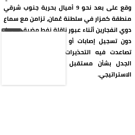
وقع على بعد نحو 9 أميال بحرية جنوب شرقي
منطقة كمزار في سلطنة عُمان، تزامن مع سماع
دوي انفجارين أثناء عبور ناقلة نفط مضيق هرمز،
دون تسجيل إصابات أو أضرار بيئية، في وقت
تصاعدت فيه التحذيرات الملاحية وسط تجدد
الجدل بشأن مستقبل الملاحة في المضيق
الاستراتيجي.
بلاغ متأخر عن حادث بحري
أوضحت هيئة عمليات التجارة البحرية البريطانية أنها
تلقت بلاغًا متأخرًا عن وقوع حادث في المياه الواقعة
على بعد نحو 9 أميال بحرية جنوب شرقي كمزار، إحدى