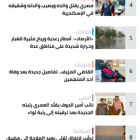
4
مصري يقتل والده ويصيب والدته وشقيقه
في الإسكندرية
محليات
5
«الأرصاد»: أمطار رعدية ورياح مثيرة للغبار
وحرارة شديدة على مناطق عدة
منوعات
6
القاضي المزيف.. تفاصيل جديدة بعد وفاة
أحد المتهمين
الناس
7
نائب أمير الجوف يقلّد العمري رتبته
الجديدة بعد ترقيته إلى رتبة لواء
السياسة
8
ترقّب لاتفاق ثلاثي يعيد الملاحة إلى مضيق