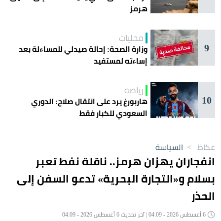
هرمز
محليات
9
وزارة الصحة: إحالة صيدلي للمساءلة بعد
إساءته لمستفيد
رياضة
10
هاربورغ يرد على انتقال صلاح: الدوري
السعودي للكبار فقط
عكاظ
>
السياسة
انفجاران يهزان هرمز.. ناقلة نفط تعبر
بسلام و«التجارة البحرية» تدعو السفن إلى
الحذر
6 أغسطس 2026 - 04:09 | آخر تحديث 6 أغسطس 2026 - 04:09