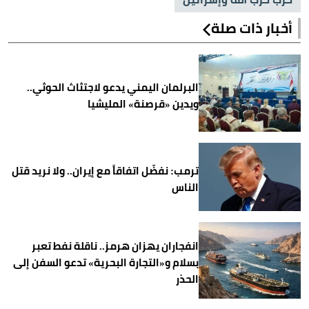
أخبار ذات صلة
البرلمان اليمني يدعو لاجتثاث الحوثي..
ويدين «قرصنة» المليشيا
ترمب: نفضّل اتفاقاً مع إيران.. ولا نريد قتل
الناس
انفجاران يهزان هرمز.. ناقلة نفط تعبر
بسلام و«التجارة البحرية» تدعو السفن إلى
الحذر