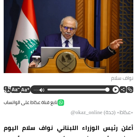
نواف سلام
--:--
تابع قناة عكاظ على الواتساب
«عكاظ» (جدة) okaz_online@
أعلن رئيس الوزراء اللبناني نواف سلام اليوم