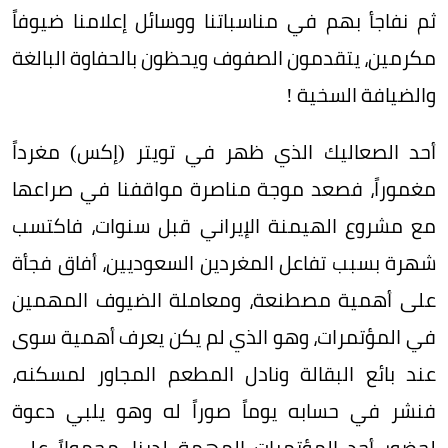
ثم نفاجأ بهم في مناسباتنا ووسائل إعلامنا ضيوفاً
مكرمين، يتقدمون الصفوف ويحظون بالحفاوة البالغة
والضيافة السخية !
أحد الصعاليك الذي ظهر في تويتر (إكس) مغرداً
مغموراً، فصعد موجة مناصرة مواقفنا في صراعها
مع مشروع الهيمنة الإيراني قبل سنوات، فاكتسب
شهرة بسبب تفاعل المغردين السعوديين، أفاق فجأة
على أهمية مصطنعة، ومعاملة الضيوف المهمين
في المؤتمرات، وهو الذي لم يكن يعرف أهمية سوى
عند بائع البقالة ونادل المطعم المجاور لمسكنه،
فنشر في حسابه يوماً صوراً له وهو يلبي دعوة
لحضور أحد المؤتمرات المهمة لدينا، محمولاً على