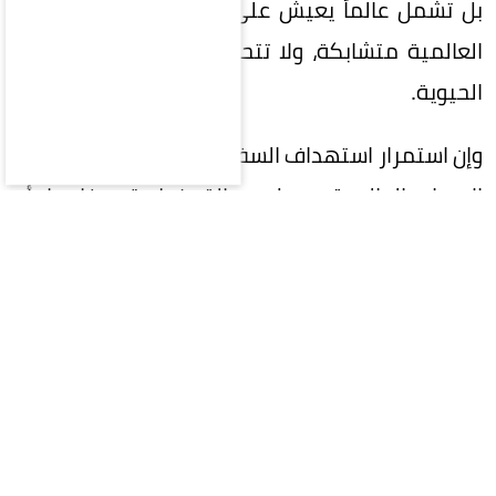
بل تشمل عالماً يعيش على رقعة واحدة، فالمصالح
العالمية متشابكة، ولا تتحمل تعطيل أحد شرايينها
الحيوية.
وإن استمرار استهداف السفن التجارية وتهديد خطوط
الإمداد العالمية يرسل رسالة خطيرة مفادها أن
الفوضى يمكن أن تحل محل القانون، وإن استخدام
الممرات البحرية كورقة ضغط سياسية أو عسكرية
يمثل انتهاكاً للقوانين الدولية.
المقالة التالية
آخر الأخبار