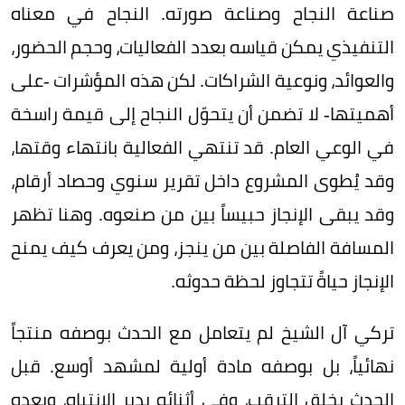
صناعة النجاح وصناعة صورته. النجاح في معناه
التنفيذي يمكن قياسه بعدد الفعاليات، وحجم الحضور،
والعوائد، ونوعية الشراكات. لكن هذه المؤشرات -على
أهميتها- لا تضمن أن يتحوّل النجاح إلى قيمة راسخة
في الوعي العام. قد تنتهي الفعالية بانتهاء وقتها،
وقد يُطوى المشروع داخل تقرير سنوي وحصاد أرقام،
وقد يبقى الإنجاز حبيساً بين من صنعوه. وهنا تظهر
المسافة الفاصلة بين من ينجز، ومن يعرف كيف يمنح
الإنجاز حياةً تتجاوز لحظة حدوثه.
تركي آل الشيخ لم يتعامل مع الحدث بوصفه منتجاً
نهائياً، بل بوصفه مادة أولية لمشهد أوسع. قبل
الحدث يخلق الترقب، وفي أثنائه يدير الانتباه، وبعده