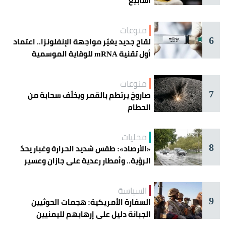
أسابيع
منوعات
6
لقاح جديد يغيّر مواجهة الإنفلونزا.. اعتماد
أول تقنية mRNA للوقاية الموسمية
منوعات
7
صاروخ يرتطم بالقمر ويخلّف سحابة من
الحطام
محليات
8
«الأرصاد»: طقس شديد الحرارة وغبار يحدّ
الرؤية.. وأمطار رعدية على جازان وعسير
السياسة
9
السفارة الأمريكية: هجمات الحوثيين
الجبانة دليل على إرهابهم لليمنيين