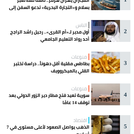
انفجاران يهزان هرمز.. ناقلة نفط تعبر
بسلام و«التجارة البحرية» تدعو السفن إلى
الحذر
الناس
2
أول مدير لـ«أم القرى».. رحيل راشد الراجح
أحد رواد التعليم الجامعي
منوعات
3
بطاطس مقلية أقل دهوناً.. دراسة تختبر
القلي بالميكروويف
منوعات
4
سورية تعيد فتح مطار دير الزور الدولي بعد
توقف 14 عامًا
اقتصاد
5
الذهب يواصل الصعود لأعلى مستوى في 7