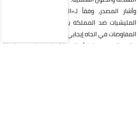
وأشار المصدر، وفقاً لـ«العربية»، إلى أن تنسيق
المليشيات ضد المملكة يأتي في وقت تسير فيه
المفاوضات في اتجاه إيجابي.
وشدد المصدر على أن المملكة لن تتوانى عن اتخاذ
جميع الإجراءات للتعامل مع أي عدوان.
السعودية
الحوثيين
إيران
الحرس الثوري
المقالة التالية