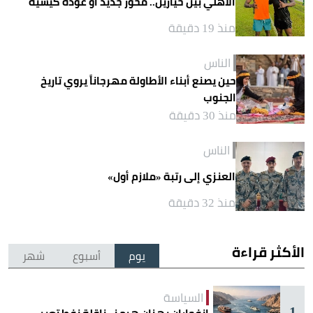
الأهلي بين خيارين.. محور جديد أو عودة كيسيه
منذ 19 دقيقة
الناس
حين يصنع أبناء الأطاولة مهرجاناً يروي تاريخ
الجنوب
منذ 30 دقيقة
الناس
العنزي إلى رتبة «ملازم أول»
منذ 32 دقيقة
الأكثر قراءة
يوم
أسبوع
شهر
السياسة
1