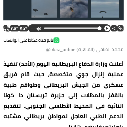
إن
--:--
تابع قناة عكاظ على الواتساب
محمد الصاحي (القاهرة) okaz_online@
أعلنت وزارة الدفاع البريطانية اليوم (الأحد) تنفيذ
عملية إنزال جوي متخصصة، حيث قام فريق
عسكري من الجيش البريطاني وطواقم طبية
بالقفز بالمظلات إلى جزيرة تريستان دا كونا
النائية في المحيط الأطلسي الجنوبي، لتقديم
الدعم الطبي العاجل لمواطن بريطاني مشتبه
بإصابته بفايروس هانتا.