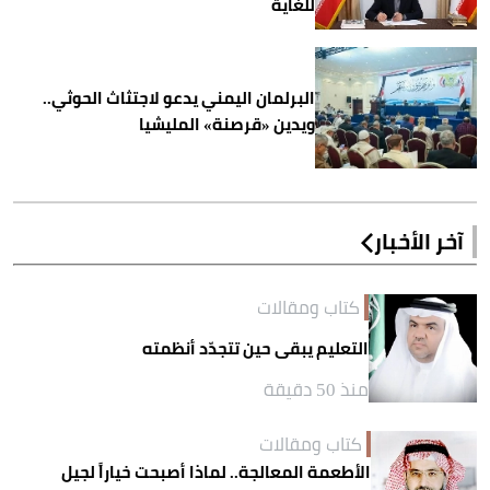
للغاية
البرلمان اليمني يدعو لاجتثاث الحوثي..
ويدين «قرصنة» المليشيا
آخر الأخبار
كتاب ومقالات
التعليم يبقى حين تتجدّد أنظمته
منذ 50 دقيقة
كتاب ومقالات
الأطعمة المعالجة.. لماذا أصبحت خياراً لجيل