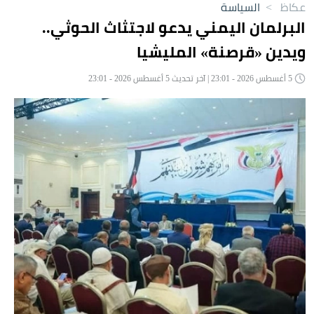
عكاظ
>
السياسة
البرلمان اليمني يدعو لاجتثاث الحوثي..
ويدين «قرصنة» المليشيا
5 أغسطس 2026 - 23:01 | آخر تحديث 5 أغسطس 2026 - 23:01