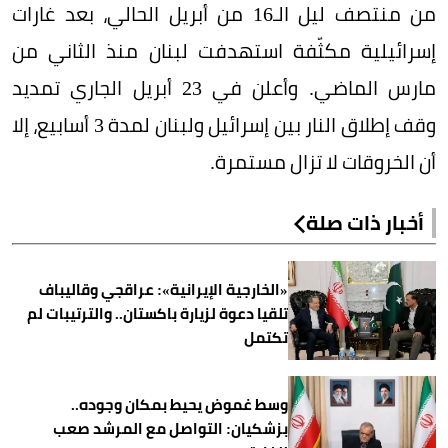
من منتصف ليل الـ16 من أبريل الحالي، بعد غارات
إسرائيلية مكثّفة استهدفت لبنان منذ الثاني من
مارس الماضي. وأعلن في 23 أبريل الجاري تمديد
وقف إطلاق النار بين إسرائيل ولبنان لمدة 3 أسابيع، إلا
أن الخروقات لا تزال مستمرة.
أخبار ذات صلة
«الخارجية الإيرانية»: عراقجي وقاليباف
تلقيا دعوة لزيارة باكستان.. والترتيبات لم
تكتمل
وسط غموض يحيط بمكان وجوده..
بزشكيان: التواصل مع المرشد صعب