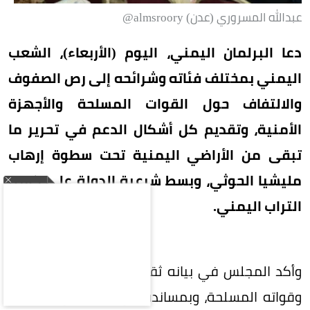
عبدالله المسروري (عدن) almsroory@
دعا البرلمان اليمني، اليوم (الأربعاء)، الشعب
اليمني بمختلف فئاته وشرائحه إلى رص الصفوف
والالتفاف حول القوات المسلحة والأجهزة
الأمنية، وتقديم كل أشكال الدعم في تحرير ما
تبقى من الأراضي اليمنية تحت سطوة إرهاب
مليشيا الحوثي، وبسط شرعية الدولة على كامل
التراب اليمني.
وأكد المجلس في بيانه ثقته بقدرة الشعب اليمني
وقواته المسلحة، وبمساندة من الأشقاء والأصدقاء،