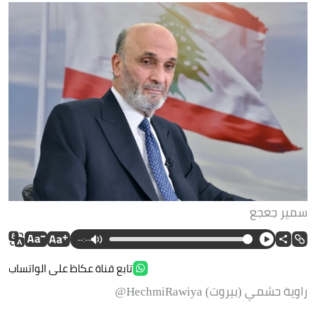
سمير جعجع
--:--
تابع قناة عكاظ على الواتساب
راوية حشمي (بيروت) HechmiRawiya@