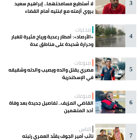
3
لا أستطيع مسامحتهما.. إبراهيم سعيد
يروي أزمته مع ابنتيه أمام القضاء
محليات
4
«الأرصاد»: أمطار رعدية ورياح مثيرة للغبار
وحرارة شديدة على مناطق عدة
منوعات
5
مصري يقتل والده ويصيب والدته وشقيقه
في الإسكندرية
منوعات
6
القاضي المزيف.. تفاصيل جديدة بعد وفاة
أحد المتهمين
الناس
7
نائب أمير الجوف يقلّد العمري رتبته