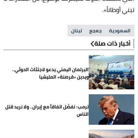
تبني أوطاناً».
السعودية
جعجع
لبنان
أخبار ذات صلة
البرلمان اليمني يدعو لاجتثاث الحوثي..
ويدين «قرصنة» المليشيا
ترمب: نفضّل اتفاقاً مع إيران.. ولا نريد قتل
الناس