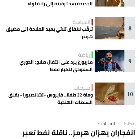
الجديدة بعد ترقيته إلى رتبة لواء
السياسة
8
ترقّب لاتفاق ثلاثي يعيد الملاحة إلى مضيق
هرمز
رياضة
9
هاربورغ يرد على انتقال صلاح: الدوري
السعودي للكبار فقط
منوعات
10
وفاة 22 طفلاً.. فايروس «تشانديبورا» يقلق
السلطات الهندية
عكاظ
>
السياسة
انفجاران يهزان هرمز.. ناقلة نفط تعبر