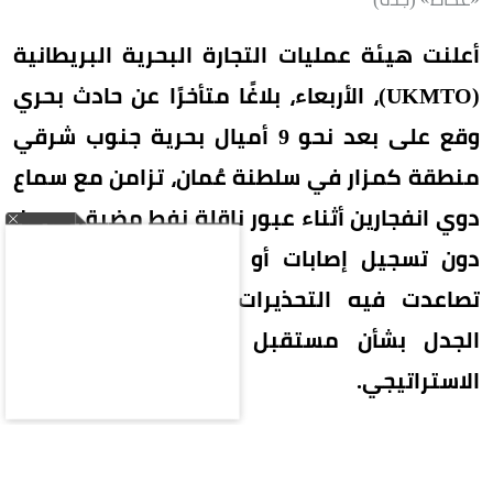
أعلنت هيئة عمليات التجارة البحرية البريطانية
(UKMTO)، الأربعاء، بلاغًا متأخرًا عن حادث بحري
وقع على بعد نحو 9 أميال بحرية جنوب شرقي
منطقة كمزار في سلطنة عُمان، تزامن مع سماع
دوي انفجارين أثناء عبور ناقلة نفط مضيق هرمز،
دون تسجيل إصابات أو أضرار بيئية، في وقت
تصاعدت فيه التحذيرات الملاحية وسط تجدد
الجدل بشأن مستقبل الملاحة في المضيق
الاستراتيجي.
بلاغ متأخر عن حادث بحري
أوضحت هيئة عمليات التجارة البحرية البريطانية أنها