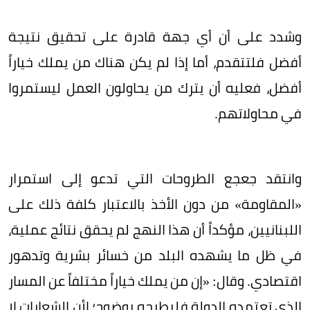
وشدد على أن أي جهة قادرة على تحقيق نتيجة
أفضل فلتتقدم، أما إذا لم يكن هناك من يملك خياراً
أفضل، فعليه أن يترك من يحاولون العمل ليستمروا
في محاولاتهم.
وانتقد جعجع الطروحات التي تدعو إلى استمرار
«المقاومة» من دون الأخذ بالاعتبار كلفة ذلك على
اللبنانيين، مؤكداً أن هذا النهج لم يحقق نتائج عملية،
في ظل ما يشهده البلد من خسائر بشرية وتدهور
اقتصادي. وقال: «إن من يملك خياراً مختلفاً عن المسار
الذي تعتمده الدولة فليطرحه بوضوح؛ لأن الشعارات لا