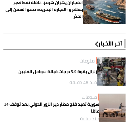
انفجاران يهزان هرمز.. ناقلة نفط تعبر
بسلام و«التجارة البحرية» تدعو السفن إلى
الحذر
آخر الأخبار
منوعات
زلزال بقوة 5.9 درجات قبالة سواحل الفلبين
منذ 48 دقيقة
منوعات
سورية تعيد فتح مطار دير الزور الدولي بعد توقف 14
عامًا
منذ ساعة