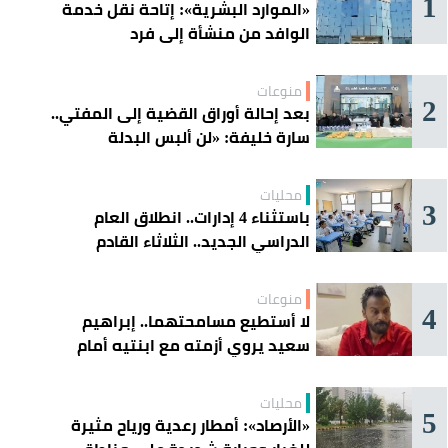
1
«الموارد البشرية»: إتاحة نقل خدمة
الوافد من منشأة إلى فرد
منوعات
2
بعد إحالة أوراق القضية إلى المفتي..
سارة خليفة: «لن ألبس البدلة
الحمراء»
محليات
3
باستثناء 4 إدارات.. انطلاق العام
الدراسي الجديد.. الثلاثاء القادم
منوعات
4
لا أستطيع مسامحتهما.. إبراهيم
سعيد يروي أزمته مع ابنتيه أمام
القضاء
محليات
5
«الأرصاد»: أمطار رعدية ورياح مثيرة