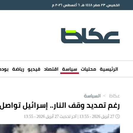
الخميس، ٢٣ صفر ١٤٤٨ هـ ٦ أغسطس ٢٠٢٦ م
الرئيسية
محليات
سياسة
اقتصاد
فيديو
رياضة
بود
عكاظ
>
السياسة
رغم تمديد وقف النار.. إسرائيل تواصل
27 أبريل 2026 - 13:55 | آخر تحديث 27 أبريل 2026 - 13:55