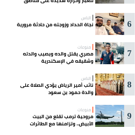
للغبار وحرارة شديدة على مناطق
عدة
الناس
6
نجاة الحداد وزوجته من حادثة مرورية
منوعات
7
مصري يقتل والده ويصيب والدته
وشقيقه في الإسكندرية
الناس
8
نائب أمير الرياض يؤدي الصلاة على
والدة حمود بن سعود
منوعات
9
مروحية ترمب تقلع من البيت
الأبيض.. وتزامنها مع الطائرات
المدنية يفتح تحقيقًا جويًا