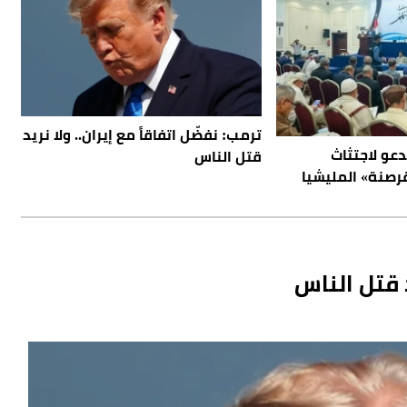
ترمب: نفضّل اتفاقاً مع إيران.. ولا نريد
دعو لاجتثاث
قتل الناس
قرصنة» المليشيا
د قتل الناس