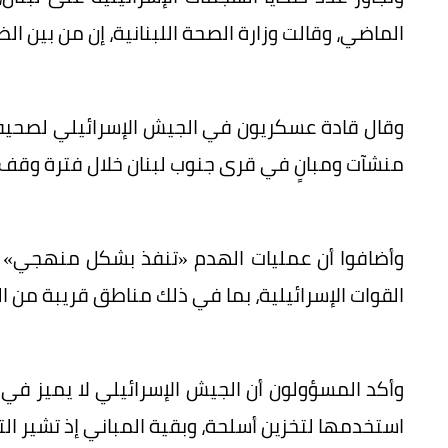
الماضي، وقالت وزارة الصحة اللبنانية، إن من بين الضحايا 277 امرأة و177 طفلاً و100 من ال
وقال قادة عسكريون في الجيش الإسرائيلي لصحيف
منشآت ومبانٍ في قرى جنوب لبنان خلال فترة وقف ال
وأضافوا أن عمليات الهدم «تنفذ بشكل منهجي» 
القوات الإسرائيلية، بما في ذلك مناطق قريبة من ال
وأكد المسؤولون أن الجيش الإسرائيلي لا يميز في 
استخدمها لتخزين أسلحة، وبقية المباني إذ تشير التق