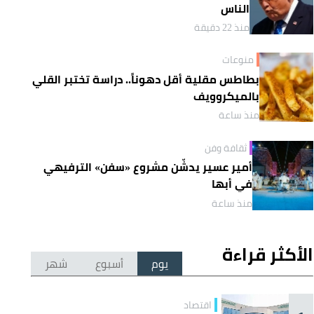
الناس
منذ 22 دقيقة
منوعات
بطاطس مقلية أقل دهوناً.. دراسة تختبر القلي
بالميكروويف
منذ ساعة
ثقافة وفن
أمير عسير يدشّن مشروع «سفن» الترفيهي
في أبها
منذ ساعة
الأكثر قراءة
يوم
أسبوع
شهر
اقتصاد