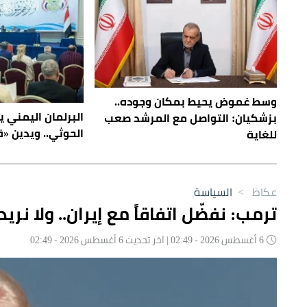
وسط غموض يحيط بمكان وجوده..
البرلمان اليمني ي
بزشكيان: التواصل مع المرشد صعب
الحوثي.. ويدين «
للغاية
عكاظ
>
السياسة
ترمب: نفضّل اتفاقاً مع إيران.. ولا نري
6 أغسطس 2026 - 02:49 | آخر تحديث 6 أغسطس 2026 - 02:49