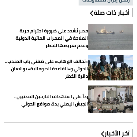
أخبار ذات صلة
مصر تُشدد على ضرورة احترام حرية
الملاحة في الممرات المائية الدولية
وعدم تعريضها للخطر
«تحالف الإرهاب» على ضفتَي باب المندب..
الحوثي و«القاعدة الصومالية» يوسّعان
دائرة الخطر
رداً على استهداف النازحين المدنيين..
الجيش اليمني يدكّ مواقع الحوثي
آخر الأخبار