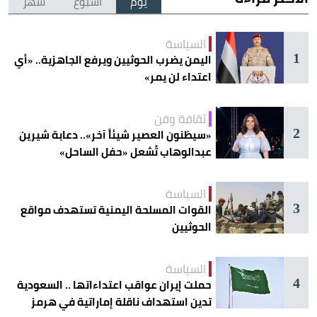
يوم
أسبوع
شهر
السياسة
1
اليمن يضرب الحوثيين ويرفع الجاهزية.. «أي
اعتداء لن يمر»
ثقافة وفن
2
«سيظنون العصير شيئاً آخر».. دعابة شيرين
عبدالوهاب تُشعل «حفل الساحل»
السياسة
3
القوات المسلحة اليمنية تستهدف مواقع
الحوثيين
السياسة
4
حملت إيران عواقب اعتداءاتها .. السعودية
تدين استهداف ناقلة إماراتية في هرمز