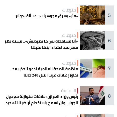
منوعات
5
«فأر» يسرق مجوهرات بـ 12 ألف دولار!
منوعات
6
«أنا مسامحاه بس ما يطردنيش».. مسنة تهز
مصر بعد اعتداء ابنها عليها
منوعات
7
منظمة الصحة العالمية تدعو للحذر بعد
تجاوز إصابات غرب النيل 240 حالة
السياسة
8
رئيس وزراء العراق: علاقات متوازنة مع دول
الجوار.. ولن نسمح باستخدام أراضينا لتهديد
أمنها