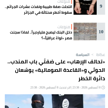
منوعات
9
انتحلت صفة طبيبة ونفذت عشرات الجرائم..
سقوط أخطر محتالَة في الجزائر
منوعات
10
دخل البنك ليصبح مليارديراً.. لماذا سجنت
مصر «لواءً عراقيّاً»؟
عكاظ
>
السياسة
«تحالف الإرهاب» على ضفتَي باب المندب..
الحوثي و«القاعدة الصومالية» يوسّعان
دائرة الخطر
8 أغسطس 2026 - 23:38 | آخر تحديث 8 أغسطس 2026 - 23:38