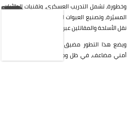
وخطورة، تشمل التدريب العسكري، وتقنيات الطائرات
المسيّرة، وتصنيع العبوات الناسفة، فضلاً عن شبكات
نقل الأسلحة والمقاتلين عبر البحر.
ويضع هذا التطور مضيق باب المندب أمام تهديد
أمني مضاعف، في ظل وجود الحوثيين على الضفة
اليمنية، ونشاط حركة الشباب في القرن الأفريقي، بما
يثير مخاوف من تحول التعاون بين الجماعتين إلى
شبكة عابرة للحدود قادرة على تهديد الملاحة الدولية
في واحد من أكثر الممرات البحرية حساسية في
العالم.
من «تجارة السلاح» إلى شراكة أكثر تنظيماً