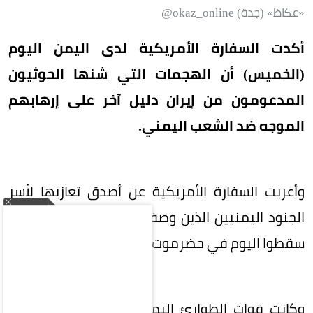
«عكاظ» (جدة) okaz_online@
أكدت السفارة الأمريكية لدى اليمن اليوم
(الخميس) أن الهجمات التي شنها الحوثيون
المدعومون من إيران دليل آخر على إرهابهم
الموجه ضد الشعب اليمني.
وأعربت السفارة الأمريكية عن أصدق تعازيها لأسر
الجنود اليمنيين الذين وصفتهم بـ«الشجعان» والذين
سقطوا اليوم في حضرموت ومأرب.
وكانت قوات الطوارئ اليمنية قد أعلنت في وقت