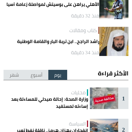
الأهلي يراهن على بوسيتش لمواصلة زعامة آسيا
منذ 32 دقيقة
كتاب ومقالات
راشد الراجح.. ابن تربة البار والقامة الوطنية
منذ 34 دقيقة
الأكثر قراءة
يوم
أسبوع
شهر
محليات
1
وزارة الصحة: إحالة صيدلي للمساءلة بعد
إساءته لمستفيد
السياسة
2
انفجاران يهزان هرمز.. ناقلة نفط تعبر