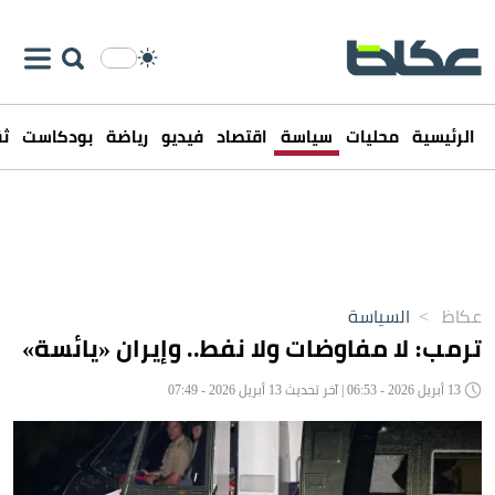
الرئيسية
محليات
سياسة
اقتصاد
فيديو
رياضة
بودكاست
ثق
عكاظ
>
السياسة
ترمب: لا مفاوضات ولا نفط.. وإيران «يائسة»
13 أبريل 2026 - 06:53 | آخر تحديث 13 أبريل 2026 - 07:49