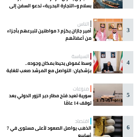
بسلام و«التجارة البحرية» تدعو السفن إلى
الحذر
الناس
3
أمير جازان يكرّم 3 مواطنين لتبرعهم بأجزاء
من أعضائهم
السياسة
4
وسط غموض يحيط بمكان وجوده..
بزشكيان: التواصل مع المرشد صعب للغاية
منوعات
5
سورية تعيد فتح مطار دير الزور الدولي بعد
توقف 14 عامًا
اقتصاد
6
الذهب يواصل الصعود لأعلى مستوى في 7
أسابيع