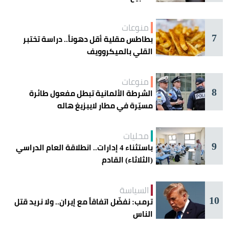
منوعات
7
بطاطس مقلية أقل دهوناً.. دراسة تختبر
القلي بالميكروويف
منوعات
8
الشرطة الألمانية تبطل مفعول طائرة
مسيّرة في مطار لايبزيغ هاله
محليات
9
باستثناء 4 إدارات.. انطلاقة العام الدراسي
(الثلاثاء) القادم
السياسة
10
ترمب: نفضّل اتفاقاً مع إيران.. ولا نريد قتل
الناس