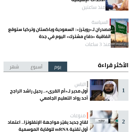
منذ ساعتين
السياسة
مصدران لـ«رويترز»: السعودية وباكستان وتركيا ستوقع
اتفاقية «دفاع مشترك» اليوم في جدة
منذ 3 ساعات
الأكثر قراءة
يوم
أسبوع
شهر
الناس
1
أول مدير لـ«أم القرى».. رحيل راشد الراجح
أحد رواد التعليم الجامعي
منوعات
2
لقاح جديد يغيّر مواجهة الإنفلونزا.. اعتماد
أول تقنية mRNA للوقاية الموسمية