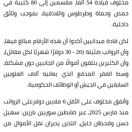
مخلوف قيادة 54 ألفًا، مقسمين إلى 80 كتيبة في
حمص وحماة وطرطوس واللاذقية، بموجب وثائق
داخلية.
لكن قادة ميدانيين أكدوا أن هذه الأرقام مبالغ فيها،
وأن الرواتب ضئيلة (20 - 30 دولارًا شهريًا لكل مقاتل)،
وأن الكثيرين يتلقون أموالًا من الجانبين دون مشكلة،
وسط الفقر المدقع الذي يعانيه آلاف العلويين
السابقين في الجيش أو الوظائف الحكومية.
وأنفق مخلوف على الأقل 6 ملايين دولارعلى الرواتب
منذ مارس 2025، عبر ضابطين سوريين بارزين: سهيل
حسن وقحطان خليل، اللذين يديران نقل الأموال من