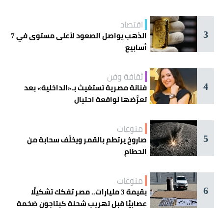
اقتصاد
3
الذهب يواصل الصعود لأعلى مستوى في 7
أسابيع
ثقافة وفن
4
فنانة مصرية تستغيث بـ«الداخلية» بعد
تعرُّضها لواقعة احتيال
منوعات
5
صاروخ يرتطم بالقمر ويخلّف سحابة من
الحطام
منوعات
6
بقيمة 3 مليارات.. مصر تفكك تشكيلًا
عصابيًا قبل تهريب شحنة كبتاجون ضخمة