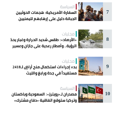
السياسة
7
السفارة الأمريكية: هجمات الحوثيين
الجبانة دليل على إرهابهم لليمنيين
محليات
8
«الأرصاد»: طقس شديد الحرارة وغبار يحدّ
الرؤية.. وأمطار رعدية على جازان وعسير
محليات
9
بدء إجراءات استكمال منح أراضٍ لـ2418
مستفيداً في جدة ورابغ والليث
السياسة
10
مصدران لـ«رويترز»: السعودية وباكستان
وتركيا ستوقع اتفاقية «دفاع مشترك»
اليوم في جدة