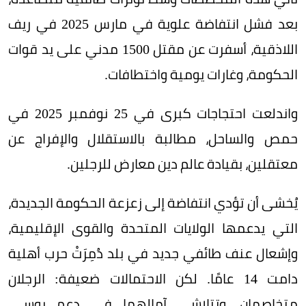
بعد فشل انتفاضة علوية في مارس 2025 في ريف
اللاذقية، أسفرت عن مقتل 1500 مدني على يد قوات
الحكومة، وغارات يومية واختطافات.
واندلعت احتجاجات كبرى في 25 نوفمبر 2025 في
حمص والساحل، مطالبة بالاستقلال والإفراج عن
معتقلين، بقيادة عالم دين معارض للرجلين.
يُخشى أن تؤدي انتفاضة إلى زعزعة الحكومة الجديدة،
التي يدعمها الولايات المتحدة والقوى الإقليمية،
وإشعال عنف طائفي جديد في بلد دُمِرَتْ حرب أهلية
دامت 14 عامًا. لكن الاحتمالات ضعيفة: الرجلان
متخاصمان، وتتلاشى آمالهما في دعم روسي،