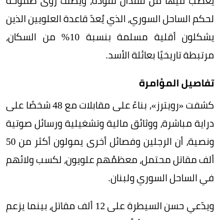
يغضب فيها من فقدان نفوذه، ويصف رؤى طموحة
لحكم الساحل السوري، الذي يُعدّ قاعدة العلويين الذين
يشكلون أقلية مسلمة بنسبة 10% من السكان،
مرتبطة تاريخيًا بعائلة الأسد.
تفاصيل المؤامرة
كشفت «رويترز»، بناءً على مقابلات مع 48 شخصًا على
دراية مباشرة، ووثائق مالية وتشغيلية ورسائل صوتية
ونصية، أن الرجلين وفصائل أخرى يمولون أكثر من 50
ألف مقاتل محتمل، معظمُهم علويون، لكسب ولائهم
في الساحل السوري ولبنان.
ويدّعي حسن السيطرة على 12 ألف مقاتل، بينما يزعم