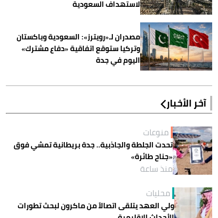
لاستهداف السعودية
مصدران لـ«رويترز»: السعودية وباكستان
وتركيا ستوقع اتفاقية «دفاع مشترك»
اليوم في جدة
آخر الأخبار
منوعات
تحدت الجلطة والجاذبية.. جدة بريطانية تمشي فوق
«جناح طائرة»
منذ ساعة
محليات
ولي العهد يتلقى اتصالاً من ماكرون لبحث تطورات
الأحداث الإقليمية