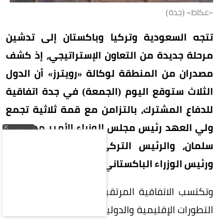
«عكاظ» (جدة)
تتجه السعودية وتركيا وباكستان إلى تدشين
مرحلة جديدة من التعاون الإستراتيجي، إذ كشف
مصدران من المنطقة لوكالة «رويترز» أن الدول
الثلاث ستوقع اليوم (الجمعة) في جدة اتفاقية
للدفاع المشترك، بالتزامن مع قمة ثلاثية تجمع
ولي العهد رئيس مجلس الوزراء الأمير محمد بن
سلمان، والرئيس التركي رجب طيب أردوغان،
ورئيس الوزراء الباكستاني محمد شهباز شريف.
وتكتسب الاتفاقية المرتقبة أهمية خاصة في ظل
التطورات الإقليمية والدولية المتسارعة، وما تشهده