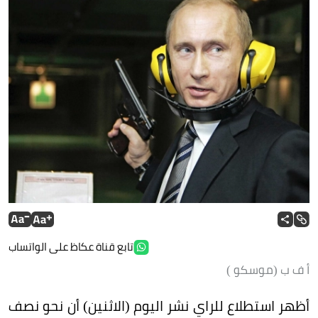
تابع قناة عكاظ على الواتساب
أ ف ب (موسكو )
أظهر استطلاع للراي نشر اليوم (الاثنين) أن نحو نصف