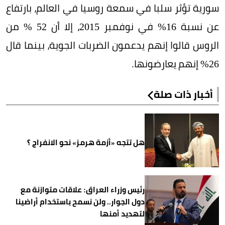
سورية تؤثر سلبا في سمعة روسيا في العالم، بارتفاع
عن نسبة 16% في نوفمبر 2015، إلا أن 52 % من
الروس قالوا إنهم يدعمون الضربات الجوية، بينما قال
26% إنهم يعارضونها.
أخبار ذات صلة
هل تتجه «أزمة هرمز» نحو الانفراج ؟
رئيس وزراء العراق: علاقات متوازنة مع
دول الجوار.. ولن نسمح باستخدام أراضينا
لتهديد أمنها