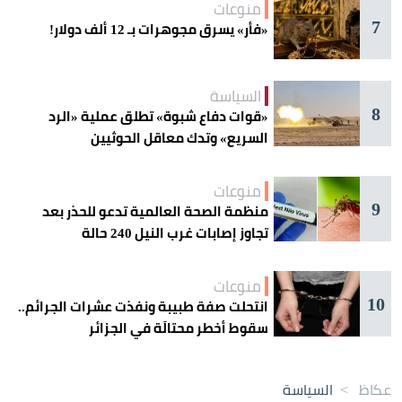
منوعات
7
«فأر» يسرق مجوهرات بـ 12 ألف دولار!
السياسة
8
«قوات دفاع شبوة» تطلق عملية «الرد
السريع» وتدك معاقل الحوثيين
منوعات
9
منظمة الصحة العالمية تدعو للحذر بعد
تجاوز إصابات غرب النيل 240 حالة
منوعات
10
انتحلت صفة طبيبة ونفذت عشرات الجرائم..
سقوط أخطر محتالَة في الجزائر
عكاظ
>
السياسة