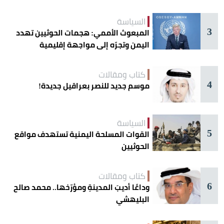
السياسة
3
المبعوث الأممي: هجمات الحوثيين تهدد
اليمن وتجرّه إلى مواجهة إقليمية
كتاب ومقالات
4
موسم جديد للنصر بعراقيل جديدة!
السياسة
5
القوات المسلحة اليمنية تستهدف مواقع
الحوثيين
كتاب ومقالات
6
وداعًا أديبَ المدينةِ ومؤرّخها.. محمد صالح
البليهشي