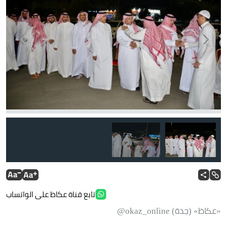
تابع قناة عكاظ على الواتساب
«عكاظ» (جدة) okaz_online@