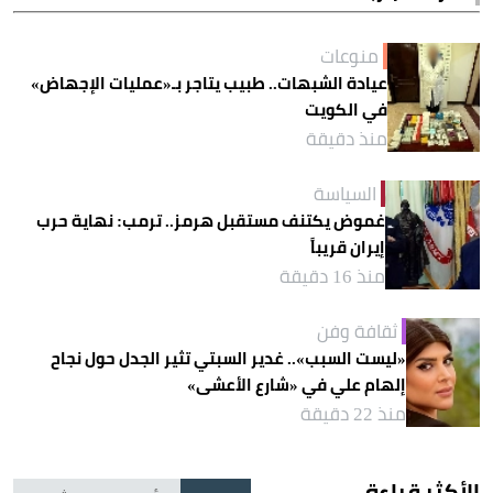
منوعات
عيادة الشبهات.. طبيب يتاجر بـ«عمليات الإجهاض»
في الكويت
منذ دقيقة
السياسة
غموض يكتنف مستقبل هرمز.. ترمب: نهاية حرب
إيران قريباً
منذ 16 دقيقة
ثقافة وفن
«ليست السبب».. غدير السبتي تثير الجدل حول نجاح
إلهام علي في «شارع الأعشى»
منذ 22 دقيقة
الأكثر قراءة