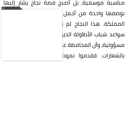
مناسبة موسمية، بل أصبح قصة نجاح يشار إليها
بوصفها واحدة من أجمل التجارب المجتمعية في
المملكة. هذا النجاح لم يأتِ من فراغ، بل صنعته
سواعد شباب الأطاولة الذين آمنوا بأن خدمة المكان
مسؤولية، وأن المحافظة على الموروث تبدأ بالعمل لا
بالشعارات. فقدموا نموذجاً مشرفاً في التنظيم
والتطوع والإبداع، حتى غدا المهرجان واجهة مشرقة
لمنطقة الباحة وللجنوب السعودي بأكمله. ويقف
خلف هذا النجاح رجال حملوا الفكرة بإيمان وصبر، وفي
مقدمتهم رئيس لجنة التنمية الاجتماعية بالأطاولة
المسؤول عن المهرجان الحسين بن عثمان الزهراني،
الذي استطاع مع فريق عمله أن يحول الحلم إلى واقع،