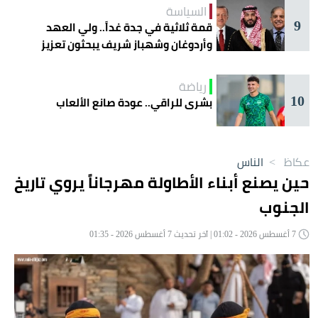
السياسة
9
قمة ثلاثية في جدة غداً.. ولي العهد
وأردوغان وشهباز شريف يبحثون تعزيز
التعاون
رياضة
10
بشرى للراقي.. عودة صانع الألعاب
عكاظ
>
الناس
حين يصنع أبناء الأطاولة مهرجاناً يروي تاريخ
الجنوب
7 أغسطس 2026 - 01:02 | آخر تحديث 7 أغسطس 2026 - 01:35