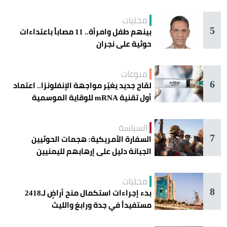
محليات
5
بينهم طفل وامرأة.. 11 مصاباً باعتداءات
حوثية على نجران
منوعات
6
لقاح جديد يغيّر مواجهة الإنفلونزا.. اعتماد
أول تقنية mRNA للوقاية الموسمية
السياسة
7
السفارة الأمريكية: هجمات الحوثيين
الجبانة دليل على إرهابهم لليمنيين
محليات
8
بدء إجراءات استكمال منح أراضٍ لـ2418
مستفيداً في جدة ورابغ والليث