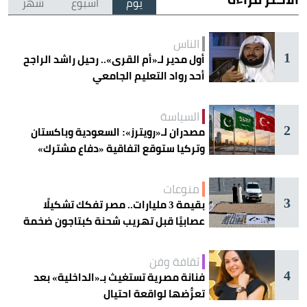
يوم
أسبوع
شهر
الناس
1
أول مدير لـ«أم القرى».. رحيل راشد الراجح
أحد رواد التعليم الجامعي
السياسة
2
مصدران لـ«رويترز»: السعودية وباكستان
وتركيا ستوقع اتفاقية «دفاع مشترك»
اليوم في جدة
منوعات
3
بقيمة 3 مليارات.. مصر تفكك تشكيلًا
عصابيًا قبل تهريب شحنة كبتاجون ضخمة
ثقافة وفن
4
فنانة مصرية تستغيث بـ«الداخلية» بعد
تعرُّضها لواقعة احتيال