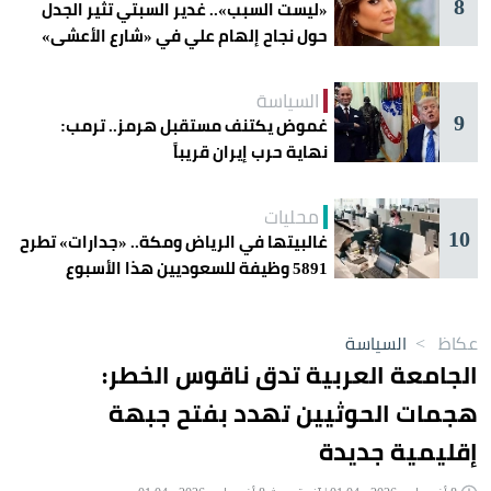
8
«ليست السبب».. غدير السبتي تثير الجدل
حول نجاح إلهام علي في «شارع الأعشى»
السياسة
9
غموض يكتنف مستقبل هرمز.. ترمب:
نهاية حرب إيران قريباً
محليات
10
غالبيتها في الرياض ومكة.. «جدارات» تطرح
5891 وظيفة للسعوديين هذا الأسبوع
عكاظ
>
السياسة
الجامعة العربية تدق ناقوس الخطر:
هجمات الحوثيين تهدد بفتح جبهة
إقليمية جديدة