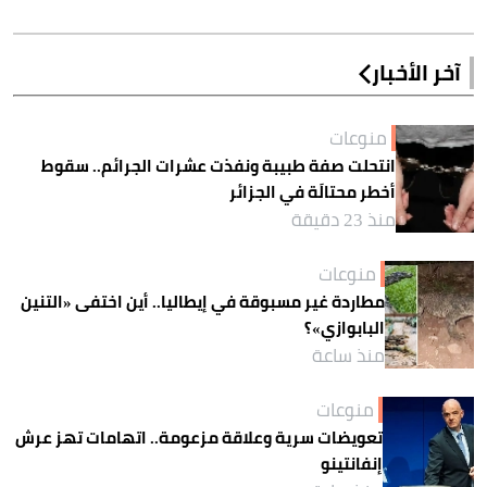
آخر الأخبار
منوعات
انتحلت صفة طبيبة ونفذت عشرات الجرائم.. سقوط
أخطر محتالَة في الجزائر
منذ 23 دقيقة
منوعات
مطاردة غير مسبوقة في إيطاليا.. أين اختفى «التنين
البابوازي»؟
منذ ساعة
منوعات
تعويضات سرية وعلاقة مزعومة.. اتهامات تهز عرش
إنفانتينو