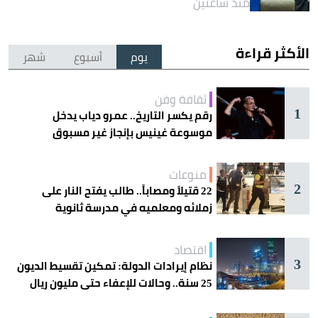
منذ ساعتين
الأكثر قراءة
يوم
أسبوع
شهر
ثقافة وفن
1
رقم يكسر التاريخ.. عمرو دياب يدخل
موسوعة غينيس بإنجاز غير مسبوق
منوعات
2
22 قتيلاً ومصاباً.. طالب يفتح النار على
زملائه ومعلميه في مدرسة ثانوية
اقتصاد
3
نظام إيرادات الدولة: تمكين تقسيط الديون
25 سنة.. وحالات للإعفاء حتى مليون ريال