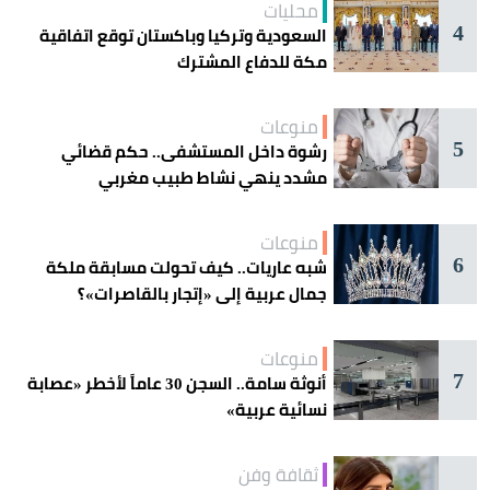
محليات
4
السعودية وتركيا وباكستان توقع اتفاقية
مكة للدفاع المشترك
منوعات
5
رشوة داخل المستشفى.. حكم قضائي
مشدد ينهي نشاط طبيب مغربي
منوعات
6
شبه عاريات.. كيف تحولت مسابقة ملكة
جمال عربية إلى «إتجار بالقاصرات»؟
منوعات
7
أنوثة سامة.. السجن 30 عاماً لأخطر «عصابة
نسائية عربية»
ثقافة وفن