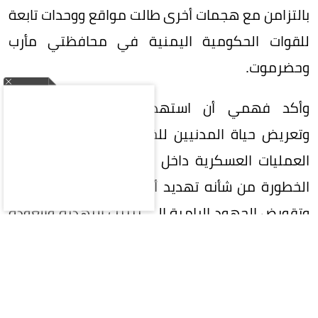
بالتزامن مع هجمات أخرى طالت مواقع ووحدات تابعة
للقوات الحكومية اليمنية في محافظتي مأرب
وحضرموت.
وأكد فهمي أن استهداف الأراضي السعودية
وتعريض حياة المدنيين للخطر، بالتوازي مع تصعيد
العمليات العسكرية داخل اليمن، يمثلان مسارًا بالغ
الخطورة من شأنه تهديد أمن المنطقة واستقرارها
وتقويض الجهود الرامية إلى تثبيت التهدئة والعودة
إلى المسار السياسي.
وأعرب الأمين العام عن تضامن جامعة الدول العربية
الكامل مع المملكة العربية السعودية في مواجهة