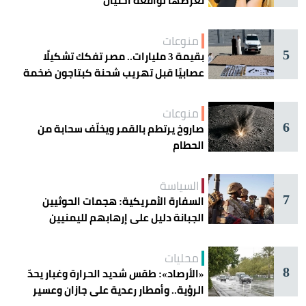
تعرُّضها لواقعة احتيال
منوعات
5
بقيمة 3 مليارات.. مصر تفكك تشكيلًا
عصابيًا قبل تهريب شحنة كبتاجون ضخمة
منوعات
6
صاروخ يرتطم بالقمر ويخلّف سحابة من
الحطام
السياسة
7
السفارة الأمريكية: هجمات الحوثيين
الجبانة دليل على إرهابهم لليمنيين
محليات
8
«الأرصاد»: طقس شديد الحرارة وغبار يحدّ
الرؤية.. وأمطار رعدية على جازان وعسير