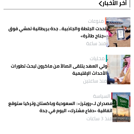
آخر الأخبار
منوعات
تحدت الجلطة والجاذبية.. جدة بريطانية تمشي فوق
«جناح طائرة»
منذ ساعة
محليات
ولي العهد يتلقى اتصالاً من ماكرون لبحث تطورات
الأحداث الإقليمية
منذ ساعتين
السياسة
مصدران لـ«رويترز»: السعودية وباكستان وتركيا ستوقع
اتفاقية «دفاع مشترك» اليوم في جدة
منذ 3 ساعات