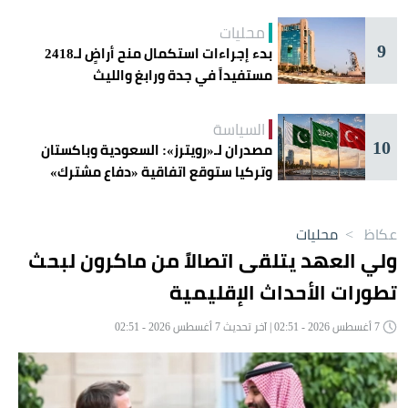
محليات
9
بدء إجراءات استكمال منح أراضٍ لـ2418
مستفيداً في جدة ورابغ والليث
السياسة
10
مصدران لـ«رويترز»: السعودية وباكستان
وتركيا ستوقع اتفاقية «دفاع مشترك»
اليوم في جدة
عكاظ
>
محليات
ولي العهد يتلقى اتصالاً من ماكرون لبحث
تطورات الأحداث الإقليمية
7 أغسطس 2026 - 02:51 | آخر تحديث 7 أغسطس 2026 - 02:51