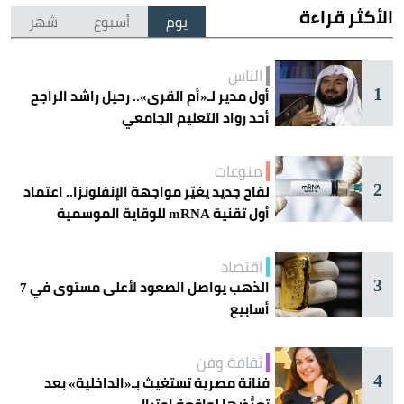
الأكثر قراءة
يوم
أسبوع
شهر
الناس
1
أول مدير لـ«أم القرى».. رحيل راشد الراجح
أحد رواد التعليم الجامعي
منوعات
2
لقاح جديد يغيّر مواجهة الإنفلونزا.. اعتماد
أول تقنية mRNA للوقاية الموسمية
اقتصاد
3
الذهب يواصل الصعود لأعلى مستوى في 7
أسابيع
ثقافة وفن
4
فنانة مصرية تستغيث بـ«الداخلية» بعد