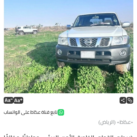
تابع قناة عكاظ على الواتساب
«عكاظ» (الرياض)