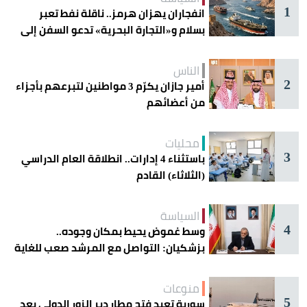
1
انفجاران يهزان هرمز.. ناقلة نفط تعبر
بسلام و«التجارة البحرية» تدعو السفن إلى
الحذر
الناس
2
أمير جازان يكرّم 3 مواطنين لتبرعهم بأجزاء
من أعضائهم
محليات
3
باستثناء 4 إدارات.. انطلاقة العام الدراسي
(الثلاثاء) القادم
السياسة
4
وسط غموض يحيط بمكان وجوده..
بزشكيان: التواصل مع المرشد صعب للغاية
منوعات
5
سورية تعيد فتح مطار دير الزور الدولي بعد