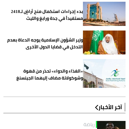
بدء إجراءات استكمال منح أراضٍ لـ2418
مستفيداً في جدة ورابغ والليث
وزير الشؤون الإسلامية يوجه الدعاة بعدم
التدخل في قضايا الدول الأخرى
«الغذاء والدواء» تحذر من قهوة
وشوكولاتة مضاف إليهما الجينسنغ
آخر الأخبار
رياضة