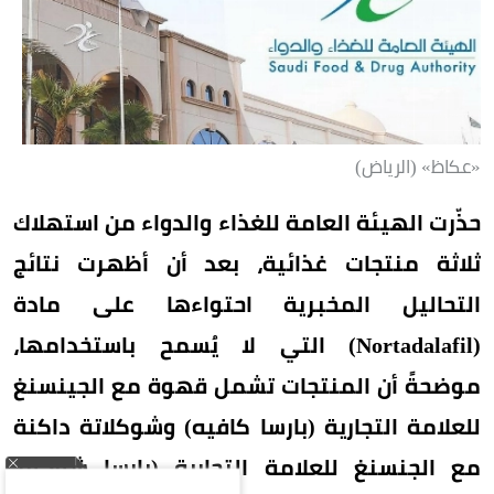
«عكاظ» (الرياض)
حذّرت الهيئة العامة للغذاء والدواء من استهلاك
ثلاثة منتجات غذائية، بعد أن أظهرت نتائج
التحاليل المخبرية احتواءها على مادة
(Nortadalafil) التي لا يُسمح باستخدامها،
موضحةً أن المنتجات تشمل قهوة مع الجينسنغ
للعلامة التجارية (بارسا كافيه) وشوكلاتة داكنة
مع الجنسنغ للعلامة التجارية (بارسا شوكو)،