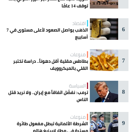
توقف 14 عامًا
اقتصاد
6
الذهب يواصل الصعود لأعلى مستوى في 7
أسابيع
منوعات
7
بطاطس مقلية أقل دهوناً.. دراسة تختبر
القلي بالميكروويف
السياسة
8
ترمب: نفضّل اتفاقاً مع إيران.. ولا نريد قتل
الناس
منوعات
9
الشرطة الألمانية تبطل مفعول طائرة
مسيّرة في مطار لايبزيغ هاله