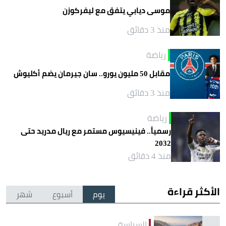
موسى ديابي يتفق مع ليفركوزن
منذ 3 دقائق
رياضة
مقابل 50 مليون يورو.. سان جيرمان يضم أكليوش
منذ 3 دقائق
رياضة
رسمياً.. فينيسيوس مستمر مع ريال مدريد حتى
2032
منذ 4 دقائق
الأكثر قراءة
يوم
أسبوع
شهر
السياسة