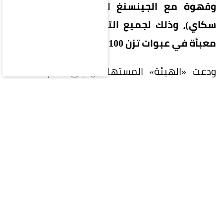
وقهوة مع الجينسنغ للعلامة التجارية (بنتان
سكاي)، وذلك لجميع التشغيلات، وهي منتجات
معبأة في عبوات تزن 100 جرام على هيئة أظرف.
ودعت «الهيئة» المستهلكين إلى عدم استهلاك
المنتجات المشار إليها والتخلص منها، مشيرةً إلى
أنها قد تتسبب بمشكلات صحية لمن يعانون الأمراض
المزمنة، مؤكدةً في الوقت ذاته اتخاذها الإجراءات
النظامية اللازمة لسحبها من الأسواق ومتابعة
سلامة المنتجات الغذائية المتداولة، واتخاذ ما يلزم
من إجراءات نظامية لحماية سلامة المستهلك.
وشددت «الغذاء والدواء» على أنها لن تتهاون مع أي