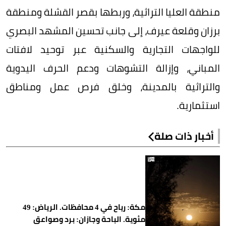
منطقة العليا التراثية، وربطها بقصر القشلة ومنطقة
برزان وقلعة عيرف، إلى جانب تحسين المشهد البصري
للواجهات التجارية والسكنية عبر توحيد لافتات
المباني، وإزالة التشوهات ودعم الحرف اليدوية
والتراثية بالمدينة، وخلق فرص عمل ومناطق
استثمارية.
أخبار ذات صلة
مكة: رياح في 4 محافظات. الرياض: 49
مئوية. الباحة وجازان: برد وصواعق