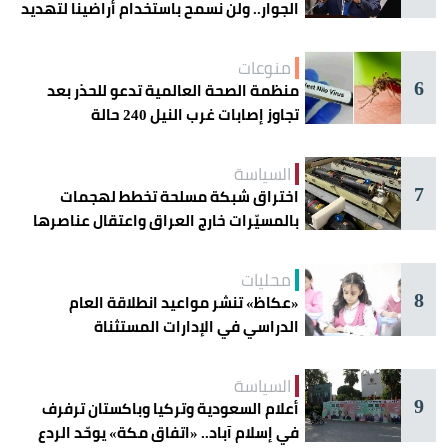
الجوار.. ولن نسمح باستخدام أراضينا لتهديد
أمنها
منوعات
6
منظمة الصحة العالمية تدعو للحذر بعد
تجاوز إصابات غرب النيل 240 حالة
السياسة
7
اختراق شبكة مسلحة تخطط لهجمات
بالمسيّرات خارج العراق واعتقال عناصرها
محليات
8
«عكاظ» تنشر مواعيد انطلاقة العام
الدراسي في الإدارات المستثناة
السياسة
9
أعلام السعودية وتركيا وباكستان ترفرف
في إسلام آباد.. «اتفاق مكة» يوحّد الردع