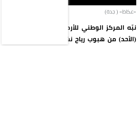
«عكاظ» ( جدة)
نبّه المركز الوطني للأرصاد في تقرير له اليوم
(الأحد) من هبوب رياح نشطة تصل سرعتها إلى
40-49 كم/ساعة، على محافظات بحرة (الشعيبة)
والليث والقنفذة ورابغ، تؤدي إلى تدنٍ في مدى
الرؤية الأفقية. وبيّن المركز أن الحالة تستمر حتى
الساعة السابعة مساءً.
وفي الرياض تتأثر أجزاء من منطقة الرياض بموجة
حارة، وارتفاع في درجات الحرارة تصل ما بين 47-48
درجة مئوية وتشمل الحالة التي تستمر حتى الخامسة
مساءً الزلفي، الغاط، المجمعة.