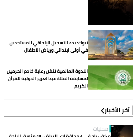
تبوك: بدء التسجيل الإلحاقي للمستجدين
في أولى ابتدائي ورياض الأطفال
الندوة العالمية تثمّن رعاية خادم الحرمين
لمسابقة الملك عبدالعزيز الدولية للقرآن
الكريم
آخر الأخبار
محليات
مكة: رياح في 4 محافظات. الرياض: 49 مئوية. الباحة