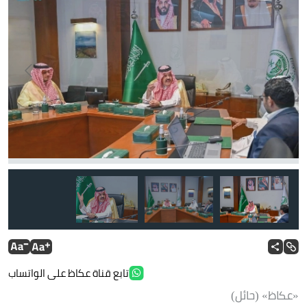
تابع قناة عكاظ على الواتساب
«عكاظ» (حائل)