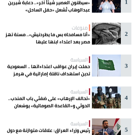
1
«سيظنون العصير شيئاً آخر».. دعابة شيرين
عبدالوهاب تُشعل «حفل الساحل»
منوعات
2
«أنا مسامحاه بس ما يطردنيش».. مسنة تهز
مصر بعد اعتداء ابنها عليها
السياسة
3
حملت إيران عواقب اعتداءاتها .. السعودية
تدين استهداف ناقلة إماراتية في هرمز
السياسة
4
«تحالف الإرهاب» على ضفتَي باب المندب..
الحوثي و«القاعدة الصومالية» يوسّعان
دائرة الخطر
السياسة
5
رئيس وزراء العراق: علاقات متوازنة مع دول