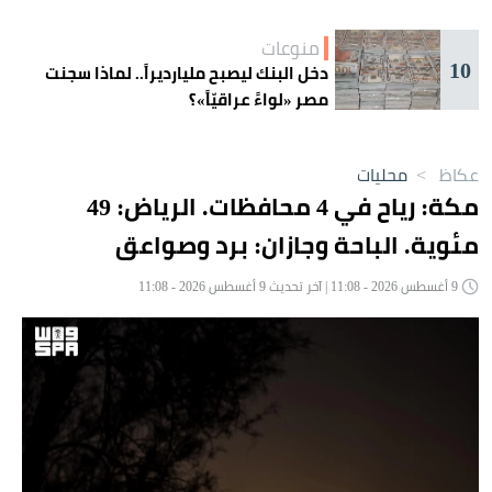
منوعات
10
دخل البنك ليصبح مليارديراً.. لماذا سجنت
مصر «لواءً عراقيّاً»؟
عكاظ
>
محليات
مكة: رياح في 4 محافظات. الرياض: 49
مئوية. الباحة وجازان: برد وصواعق
9 أغسطس 2026 - 11:08 | آخر تحديث 9 أغسطس 2026 - 11:08