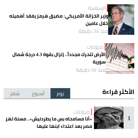
السياسة
وزير الخزانة الأمريكي: مضيق هرمز يفقد أهميته
خلال عامين
منذ 34 دقيقة
منوعات
الأرض تتحرك مجدداً.. زلزال بقوة 4.3 درجة شمال
سورية
منذ 36 دقيقة
الأكثر قراءة
يوم
أسبوع
شهر
منوعات
1
«أنا مسامحاه بس ما يطردنيش».. مسنة تهز
مصر بعد اعتداء ابنها عليها