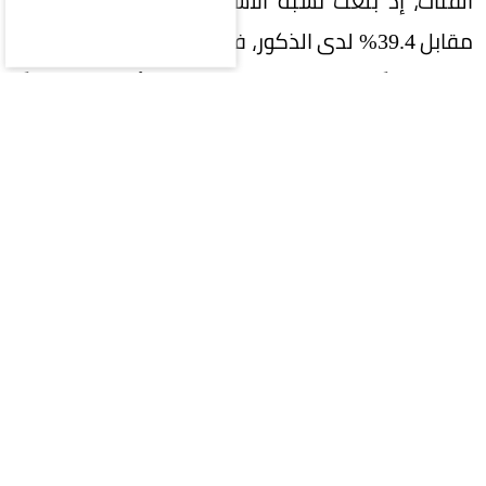
الفئات، إذ بلغت نسبة الاستخدام لدى الإناث 52.8%
مقابل 39.4% لدى الذكور، فيما تصدّرت الفئة العمرية
20–29 عامًا بنسبة 55.7%، تلتها الفئة 10–19 عامًا
بنسبة 53.4%، لتنخفض تدريجيًا مع التقدم في العمر
وصولًا إلى 14.8% لدى الفئة 60–74 عامًا.
وعلى مستوى المناطق، جاءت منطقة تبوك في
الصدارة بنسبة 58.5%، تلتها المنطقة الشرقية
بنسبة 53.8%، بينما سجّلت جازان أدنى نسبة استخدام
عند 30.7%، ما يعكس تفاوتًا في سرعة تبنّي التقنيات
بين المناطق.
وفيما يتعلق بأوجه الاستخدام، تصدّر البحث عن
المعلومات بنسبة 80.8%، يليه توليد الأفكار بنسبة