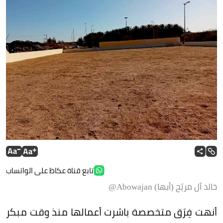
تابع قناة عكاظ على الواتساب
خالد آل مريّح (أبها) Abowajan@
أنهت فِرَق متخصصة باشرت أعمالها منذ وقت مبكر