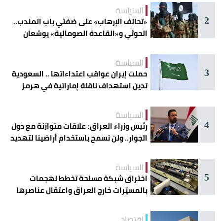
السياسة
2
«تحالف الإرهاب» على ضفتَي باب المندب..
الحوثي و«القاعدة الصومالية» يوسّعان
دائرة الخطر
السياسة
3
حملت إيران عواقب اعتداءاتها .. السعودية
تدين استهداف ناقلة إماراتية في هرمز
السياسة
4
رئيس وزراء العراق: علاقات متوازنة مع دول
الجوار.. ولن نسمح باستخدام أراضينا لتهديد
أمنها
السياسة
5
اختراق شبكة مسلحة تخطط لهجمات
بالمسيّرات خارج العراق واعتقال عناصرها
اقتصاد