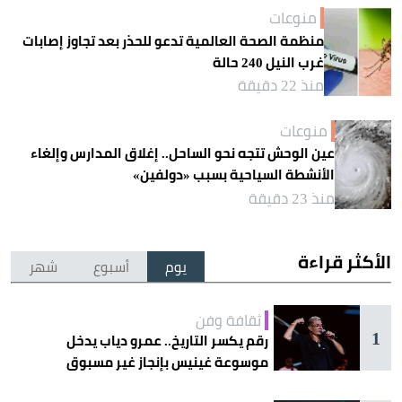
منوعات
منظمة الصحة العالمية تدعو للحذر بعد تجاوز إصابات
غرب النيل 240 حالة
منذ 22 دقيقة
منوعات
عين الوحش تتجه نحو الساحل.. إغلاق المدارس وإلغاء
الأنشطة السياحية بسبب «دولفين»
منذ 23 دقيقة
الأكثر قراءة
يوم
أسبوع
شهر
ثقافة وفن
1
رقم يكسر التاريخ.. عمرو دياب يدخل
موسوعة غينيس بإنجاز غير مسبوق