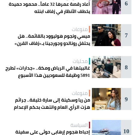
6
أعاد رقصة عمرها 32 عاماً.. محمود حميدة
يخطف الأنظار في زفاف ابنته
منوعات
7
ميسي ونجوم هوليوود بالقائمة.. هل
يحتفل رونالدو وجورجينا بـ«زفاف القرن»
غداً؟
محليات
8
غالبيتها في الرياض ومكة.. «جدارات» تطرح
5891 وظيفة للسعوديين هذا الأسبوع
منوعات
9
من ريا وسكينة إلى سارة خليفة.. جرائم
هزت الرأي العام وانتهت بحكم الإعدام
السياسة
10
إحباط هجوم إرهابي حوثي على سفينة