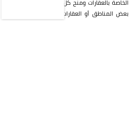
الخاصة بالعقارات ومنح كل دولة الحق في استثناء
بعض المناطق أو العقارات، كما أكدت القواعد أن
يكون لكل اتحاد أو جمعية ملاك نظام أساسي ينظم
إدارة العقار المشترك وآلية الانتفاع به، على أن يعتمد
من الجهة المختصة قبل دخوله حيز النفاذ بما لا
يتعارض مع التشريعات الوطنية.
وشملت القواعد المعتمدة ترتيبات تنظيم مكونات
الوحدات العقارية والأجزاء المشتركة، وحدود ملكية
الحصص فيها، وآليات تقسيم الوحدات المملوكة لأكثر
من شخص، وتنظيم تأجير الوحدات، وحقوق وواجبات
المستأجرين على أن يكون التأمين على العقار
المشترك وفق الإجراءات المعمول بها في كل دولة.