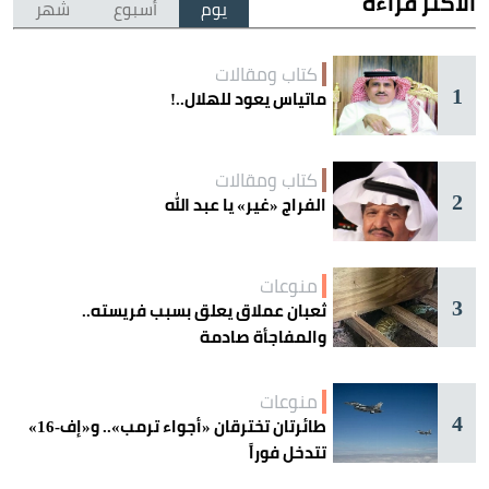
الأكثر قراءة
يوم
أسبوع
شهر
كتاب ومقالات
1
ماتياس يعود للهلال..!
كتاب ومقالات
2
الفراج «غير» يا عبد الله
منوعات
3
ثعبان عملاق يعلق بسبب فريسته..
والمفاجأة صادمة
منوعات
4
طائرتان تخترقان «أجواء ترمب».. و«إف-16»
تتدخل فوراً