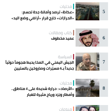
محليات
5
«عكاظ» ترصد وأمانة جدة تحسم:
«الحرازات» خارج قرار «أراضي وضع اليد»
كتاب ومقالات
6
عميد مخطوف
السياسة
7
الجيش اليمني في المخا يحبط هجوماً حوثياً
جديداً بـ6 مسيّرات وصاروخين بالستيين
محليات
8
«الأرصاد»: حرارة شديدة على 4 مناطق..
وأمطار وبَرَد ورياح مثيرة للغبار
منوعات