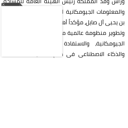
ورأس وفد المملكة رئيس الهيئة العامة للمساحة
والمعلومات الجيومكانية الدكتور المهندس محمد
بن يحيى آل صايل، مؤكداً أهمية تعزيز التعاون الدولي
وتطوير منظومة عالمية متكاملة لإدارة المعلومات
الجيومكانية، والاستفادة من التقنيات الحديثة
والذكاء الاصطناعي في دعم التنمية المستدامة
وصناعة القرار.
واستعرضت المملكة خلال الاجتماع جهودها في
تنفيذ إطار الأمم المتحدة المتكامل للمعلومات
الجيومكانية (UN-IGIF)، وتطوير السياسات والأطر
التنظيمية والمعايير الوطنية للبيانات الجيومكانية،
بما يعزز جودتها وتكاملها وقابليتها للتشغيل البيني