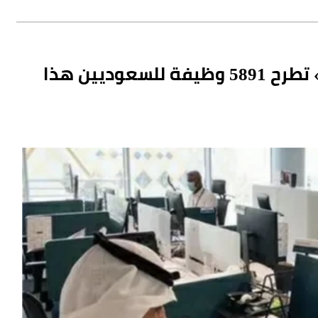
غالبيتها في الرياض ومكة.. «جدارات» تطرح 5891 وظيفة للسعوديين هذا