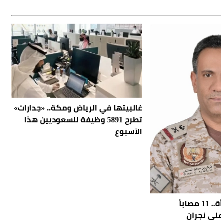
غالبيتها في الرياض ومكة.. «جدارات»
تطرح 5891 وظيفة للسعوديين هذا
الأسبوع
بينهم طفل وامرأة.. 11 مصاباً
على نجران