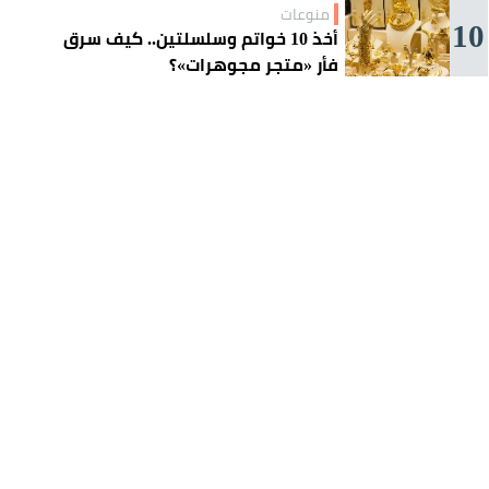
منوعات
10
أخذ 10 خواتم وسلسلتين.. كيف سرق
فأر «متجر مجوهرات»؟