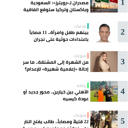
1
مصدران لـ«رويترز»: السعودية
وباكستان وتركيا ستوقع اتفاقية
«دفاع مشترك» اليوم في جدة
محليات
2
بينهم طفل وامرأة.. 11 مصاباً
باعتداءات حوثية على نجران
منوعات
3
من الشهرة إلى المشنقة.. ما سر
إحالة «إعلامية شهيرة» للإعدام؟
رياضة
4
الأهلي بين خيارين.. محور جديد أو
عودة كيسيه
منوعات
5
22 قتيلاً ومصاباً.. طالب يفتح النار