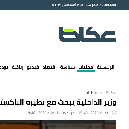
الجمعة، ٢٤ صفر ١٤٤٨ هـ ٧ أغسطس ٢٠٢٦ م
الرئيسية
محليات
سياسة
اقتصاد
فيديو
رياضة
بود
عكاظ
>
محليات
وزير الداخلية يبحث مع نظيره الباكست
1 يوليو 2026 - 19:40 | آخر تحديث 1 يوليو 2026 - 19:40