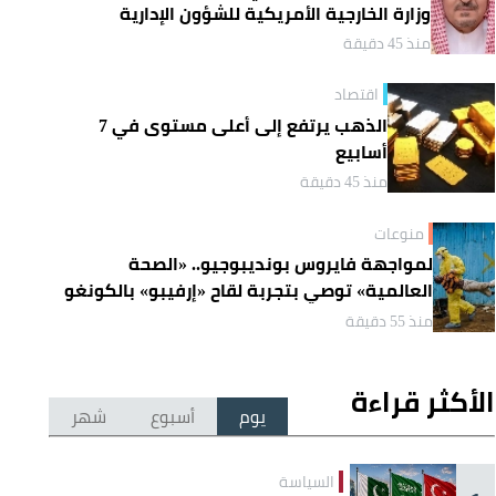
وزارة الخارجية الأمريكية للشؤون الإدارية
منذ 45 دقيقة
اقتصاد
الذهب يرتفع إلى أعلى مستوى في 7
أسابيع
منذ 45 دقيقة
منوعات
لمواجهة فايروس بونديبوجيو.. «الصحة
العالمية» توصي بتجربة لقاح «إرفيبو» بالكونغو
منذ 55 دقيقة
الأكثر قراءة
يوم
أسبوع
شهر
السياسة