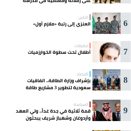
على زملائه ومعلميه في مدرسة
ثانوية
الناس
6
العنزي إلى رتبة «ملازم أول»
تحقيقات
7
أطفال تحت سطوة الخوارزميات
اقتصاد
8
بإشراف وزارة الطاقة.. اتفاقيات
سعودية لتطوير 3 مشاريع طاقة
شمسية في سورية
السياسة
9
قمة ثلاثية في جدة غداً.. ولي العهد
وأردوغان وشهباز شريف يبحثون
تعزيز التعاون