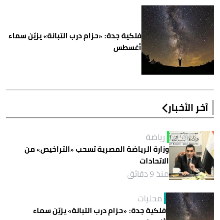
فلكية جدة: «حزام درب التبانة» يزيّن سماء
أغسطس
آخر الأخبار
رياضة
وزارة الرياضة المصرية تسحب «التراخيص» من
الاتحادات
منذ 9 دقائق
محليات
فلكية جدة: «حزام درب التبانة» يزيّن سماء