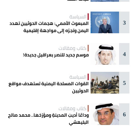
السياسة
3
المبعوث الأممي: هجمات الحوثيين تهدد
اليمن وتجرّه إلى مواجهة إقليمية
كتاب ومقالات
4
موسم جديد للنصر بعراقيل جديدة!
السياسة
5
القوات المسلحة اليمنية تستهدف مواقع
الحوثيين
كتاب ومقالات
6
وداعًا أديبَ المدينةِ ومؤرّخها.. محمد صالح
البليهشي