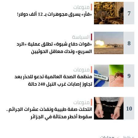
منوعات
7
«فأر» يسرق مجوهرات بـ 12 ألف دولار!
السياسة
8
«قوات دفاع شبوة» تطلق عملية «الرد
السريع» وتدك معاقل الحوثيين
منوعات
9
منظمة الصحة العالمية تدعو للحذر بعد
تجاوز إصابات غرب النيل 240 حالة
منوعات
10
انتحلت صفة طبيبة ونفذت عشرات الجرائم..
سقوط أخطر محتالَة في الجزائر
عكاظ
>
محليات