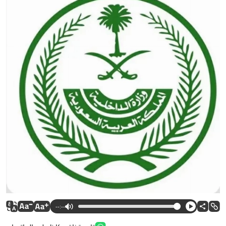
--:--