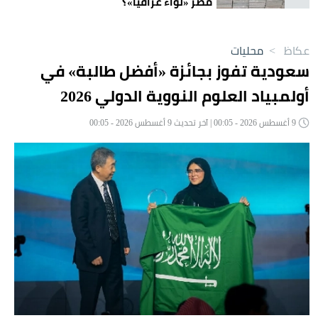
مصر «لواءً عراقيّاً»؟
عكاظ
>
محليات
سعودية تفوز بجائزة «أفضل طالبة» في
أولمبياد العلوم النووية الدولي 2026
9 أغسطس 2026 - 00:05 | آخر تحديث 9 أغسطس 2026 - 00:05