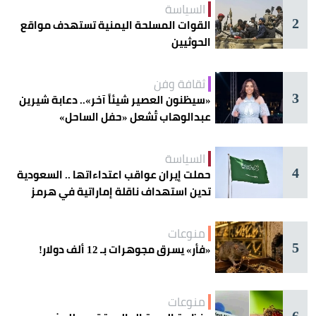
السياسة
2
القوات المسلحة اليمنية تستهدف مواقع
الحوثيين
ثقافة وفن
3
«سيظنون العصير شيئاً آخر».. دعابة شيرين
عبدالوهاب تُشعل «حفل الساحل»
السياسة
4
حملت إيران عواقب اعتداءاتها .. السعودية
تدين استهداف ناقلة إماراتية في هرمز
منوعات
5
«فأر» يسرق مجوهرات بـ 12 ألف دولار!
منوعات
6