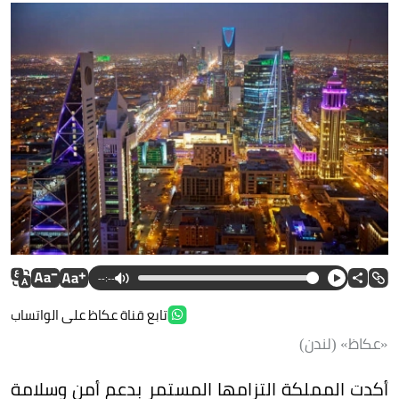
--:--
تابع قناة عكاظ على الواتساب
«عكاظ» (لندن)
أكدت المملكة التزامها المستمر بدعم أمن وسلامة