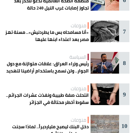
منظمة الصحة العالمية تدعو للحذر بعد
تجاوز إصابات غرب النيل 240 حالة
منوعات
7
«أنا مسامحاه بس ما يطردنيش».. مسنة تهز
مصر بعد اعتداء ابنها عليها
السياسة
8
رئيس وزراء العراق: علاقات متوازنة مع دول
الجوار.. ولن نسمح باستخدام أراضينا لتهديد
أمنها
منوعات
9
انتحلت صفة طبيبة ونفذت عشرات الجرائم..
سقوط أخطر محتالَة في الجزائر
منوعات
10
دخل البنك ليصبح مليارديراً.. لماذا سجنت