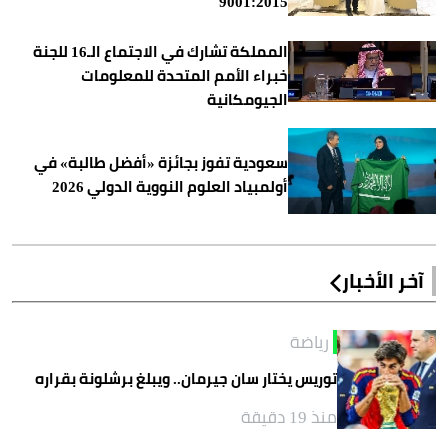
9001:2015
المملكة تشارك في الاجتماع الـ16 للجنة
خبراء الأمم المتحدة للمعلومات
الجيومكانية
سعودية تفوز بجائزة «أفضل طالبة» في
أولمبياد العلوم النووية الدولي 2026
آخر الأخبار
رياضة
توريس يختار سان جيرمان.. ويبلغ برشلونة بقراره
منذ 19 دقيقة