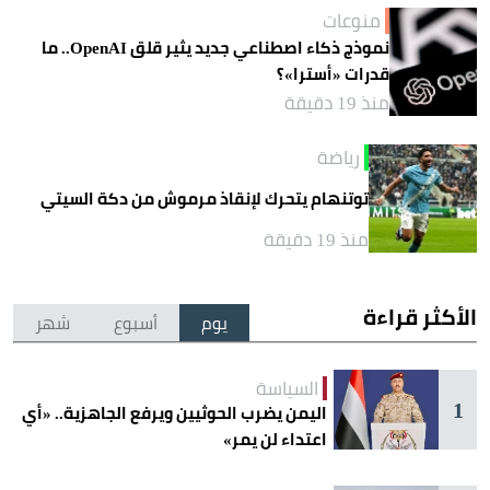
منوعات
نموذج ذكاء اصطناعي جديد يثير قلق OpenAI.. ما
قدرات «أسترا»؟
منذ 19 دقيقة
رياضة
توتنهام يتحرك لإنقاذ مرموش من دكة السيتي
منذ 19 دقيقة
الأكثر قراءة
يوم
أسبوع
شهر
السياسة
1
اليمن يضرب الحوثيين ويرفع الجاهزية.. «أي
اعتداء لن يمر»