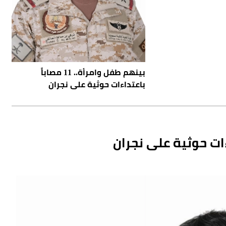
بينهم طفل وامرأة.. 11 مصاباً
باعتداءات حوثية على نجران