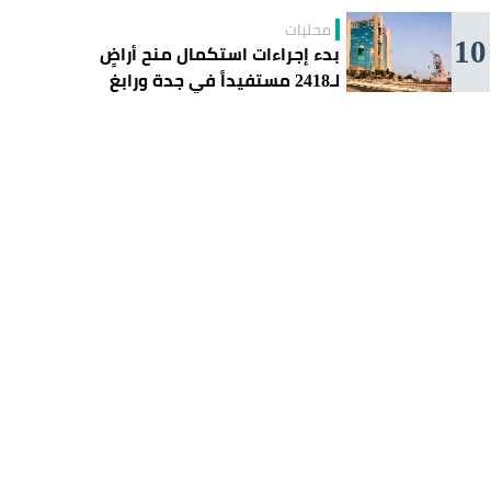
محليات
10
بدء إجراءات استكمال منح أراضٍ
لـ2418 مستفيداً في جدة ورابغ
والليث