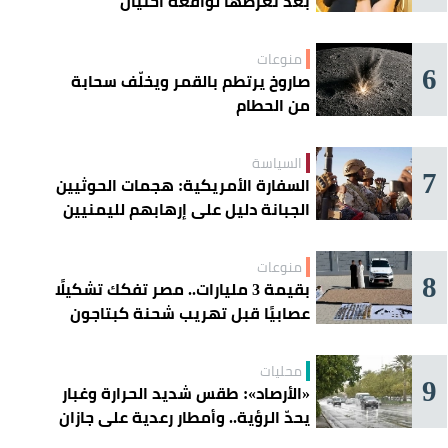
بعد تعرُّضها لواقعة احتيال
منوعات
6
صاروخ يرتطم بالقمر ويخلّف سحابة
من الحطام
السياسة
7
السفارة الأمريكية: هجمات الحوثيين
الجبانة دليل على إرهابهم لليمنيين
منوعات
8
بقيمة 3 مليارات.. مصر تفكك تشكيلًا
عصابيًا قبل تهريب شحنة كبتاجون
ضخمة
محليات
9
«الأرصاد»: طقس شديد الحرارة وغبار
يحدّ الرؤية.. وأمطار رعدية على جازان
وعسير