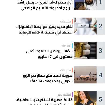
1
أول مدير لـ«أم القرى».. رحيل راشد
الراجح أحد رواد التعليم الجامعي
منوعات
2
لقاح جديد يغيّر مواجهة الإنفلونزا..
اعتماد أول تقنية mRNA للوقاية
الموسمية
اقتصاد
3
الذهب يواصل الصعود لأعلى
مستوى في 7 أسابيع
منوعات
4
سورية تعيد فتح مطار دير الزور
الدولي بعد توقف 14 عامًا
ثقافة وفن
5
فنانة مصرية تستغيث بـ«الداخلية»