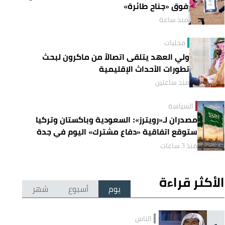
فوق «جناح طائرة»
منذ ساعة
محليات
ولي العهد يتلقى اتصالاً من ماكرون لبحث
تطورات الأحداث الإقليمية
منذ ساعتين
السياسة
مصدران لـ«رويترز»: السعودية وباكستان وتركيا
ستوقع اتفاقية «دفاع مشترك» اليوم في جدة
منذ 3 ساعات
الأكثر قراءة
يوم
أسبوع
شهر
الناس