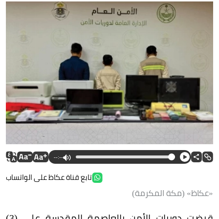
--:--
تابع قناة عكاظ على الواتساب
«عكاظ» (مكة المكرمة)
قبضت دوريات الأمن بالعاصمة المقدسة على (3)