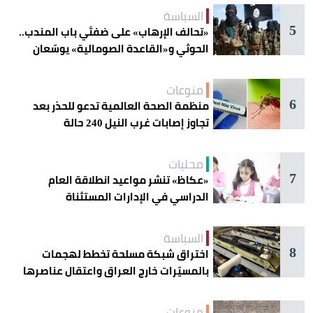
السياسة
5
«تحالف الإرهاب» على ضفتَي باب المندب..
الحوثي و«القاعدة الصومالية» يوسّعان
دائرة الخطر
منوعات
6
منظمة الصحة العالمية تدعو للحذر بعد
تجاوز إصابات غرب النيل 240 حالة
محليات
7
«عكاظ» تنشر مواعيد انطلاقة العام
الدراسي في الإدارات المستثناة
السياسة
8
اختراق شبكة مسلحة تخطط لهجمات
بالمسيّرات خارج العراق واعتقال عناصرها
منوعات