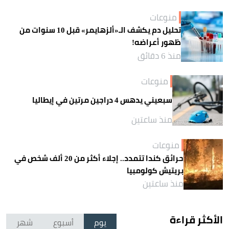
منوعات
تحليل دم يكشف الـ«ألزهايمر» قبل 10 سنوات من
ظهور أعراضه!
منذ 6 دقائق
منوعات
سبعيني يدهس 4 دراجين مرتين في إيطاليا
منذ ساعتين
منوعات
حرائق كندا تتمدد.. إجلاء أكثر من 20 ألف شخص في
بريتيش كولومبيا
منذ ساعتين
الأكثر قراءة
يوم
أسبوع
شهر