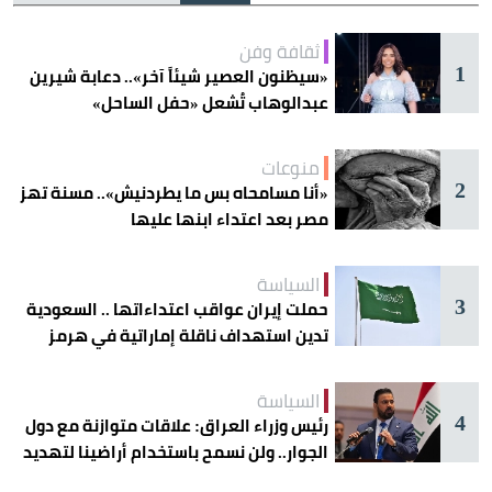
ثقافة وفن
1
«سيظنون العصير شيئاً آخر».. دعابة شيرين
عبدالوهاب تُشعل «حفل الساحل»
منوعات
2
«أنا مسامحاه بس ما يطردنيش».. مسنة تهز
مصر بعد اعتداء ابنها عليها
السياسة
3
حملت إيران عواقب اعتداءاتها .. السعودية
تدين استهداف ناقلة إماراتية في هرمز
السياسة
4
رئيس وزراء العراق: علاقات متوازنة مع دول
الجوار.. ولن نسمح باستخدام أراضينا لتهديد
أمنها