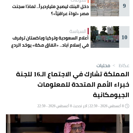
9
دخل البنك ليصبح مليارديراً.. لماذا سجنت
مصر «لواءً عراقيّاً»؟
السياسة
10
أعلام السعودية وتركيا وباكستان ترفرف
في إسلام آباد.. «اتفاق مكة» يوحّد الردع
عكاظ
>
محليات
المملكة تشارك في الاجتماع الـ16 للجنة
خبراء الأمم المتحدة للمعلومات
الجيومكانية
8 أغسطس 2026 - 22:59 | آخر تحديث 8 أغسطس 2026 - 22:59