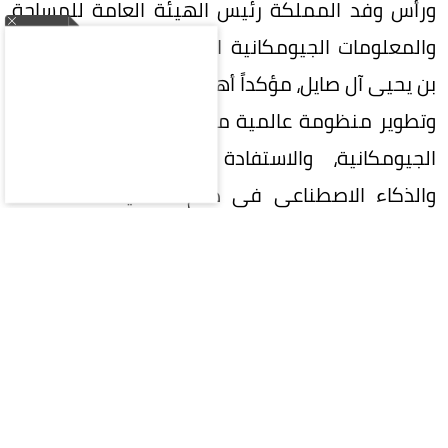
ورأس وفد المملكة رئيس الهيئة العامة للمساحة
والمعلومات الجيومكانية الدكتور المهندس محمد
بن يحيى آل صايل، مؤكداً أهمية تعزيز التعاون الدولي
وتطوير منظومة عالمية متكاملة لإدارة المعلومات
الجيومكانية، والاستفادة من التقنيات الحديثة
والذكاء الاصطناعي في دعم التنمية المستدامة
وصناعة القرار.
واستعرضت المملكة خلال الاجتماع جهودها في
تنفيذ إطار الأمم المتحدة المتكامل للمعلومات
الجيومكانية (UN-IGIF)، وتطوير السياسات والأطر
التنظيمية والمعايير الوطنية للبيانات الجيومكانية،
بما يعزز جودتها وتكاملها وقابليتها للتشغيل البيني